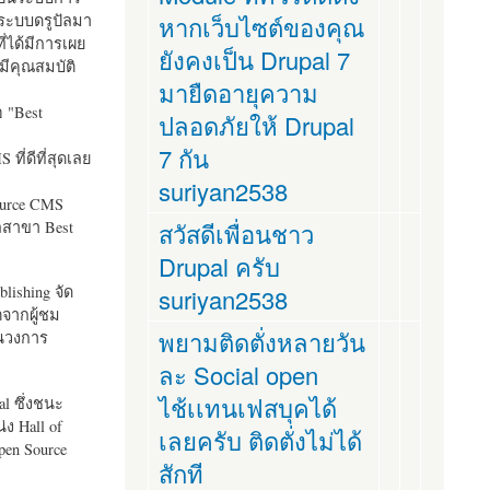
ระบบดรูปัลมา
หากเว็บไซต์ของคุณ
ี่ได้มีการเผย
ยังคงเป็น Drupal 7
มีคุณสมบัติ
มายืดอายุความ
อ "
Best
ปลอดภัยให้ Drupal
7 กัน
ที่ดีที่สุดเลย
suriyan2538
ource CMS
ัลสาขา Best
สวัสดีเพื่อนชาว
Drupal ครับ
lishing จัด
suriyan2538
ตจากผู้ชม
พยามติดตั่งหลายวัน
ในวงการ
ละ Social open
ไช้เเทนเฟสบุคได้
al ซึ่งชนะ
ง Hall of
เลยครับ ติดตั่งไม่ได้
pen Source
สักที