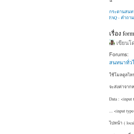
นี่
กระดานสนท
FAQ - คำถามท
เรื่อง for
เขียน
Forums:
สนทนาทั่ว
ใช้โมลดูลไหน
จะส่งค่าจากหน
Data : <input 
... <input typ
ไปหน้า
( loca