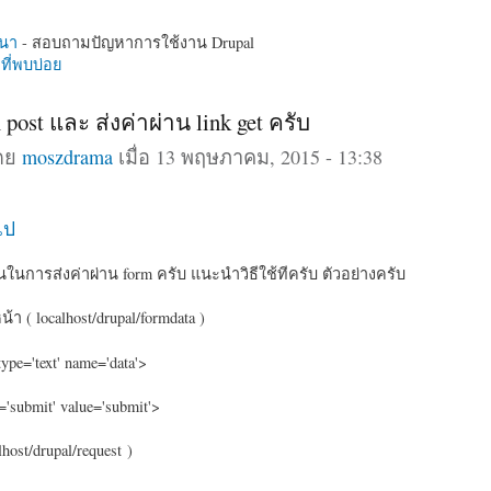
นา
- สอบถามปัญหาการใช้งาน Drupal
ี่พบบ่อย
m post และ ส่งค่าผ่าน link get ครับ
โดย
moszdrama
เมื่อ 13 พฤษภาคม, 2015 - 13:38
ไป
ในการส่งค่าผ่าน form ครับ แนะนำวิธีใช้ทีครับ ตัวอย่างครับ
้า ( localhost/drupal/formdata )
type='text' name='data'>
e='submit' value='submit'>
lhost/drupal/request )