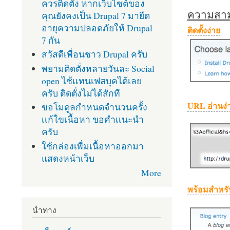
ควรติดตั้ง หากเว็บไซต์ของ
ความสามา
คุณยังคงเป็น Drupal 7 มายืด
อายุความปลอดภัยให้ Drupal
ติดตั้งง่าย
7 กัน
สวัสดีเพื่อนชาว Drupal ครับ
พยามติดตั่งหลายวันละ Social
open ไช้เเทนเฟสบุคได้เลย
ครับ ติดตั่งไม่ได้สักที
URL อ่านง่
ขอโมดูลกำหนดจำนวนครั้ง
เเก้ใขเนื้อหา ขอคำเเนะนำ
ครับ
ใช้กล่องเพื่มเนื้อหาออกมา
แสดงหน้าเว็บ
More
พร้อมสำหรั
นำทาง