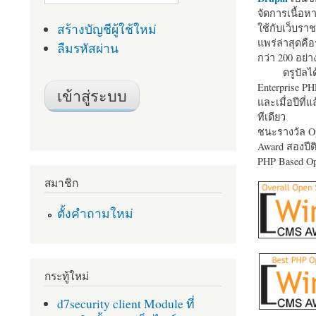
จัดการเนื้อ
สร้างบัญชีผู้ใช้ใหม่
ใช้กับเว็บราช
แพร่ล่าสุดคือ
ลืมรหัสผ่าน
กว่า 200 อย่า
ดรูปัลได
Enterprise P
และเมื่อปีที่
ทีเดียว
ชนะรางวัล Op
Award สองปีติ
PHP Based Op
สมาชิก
ตั้งคำถามใหม่
กระทู้ใหม่
d7security client Module ที่