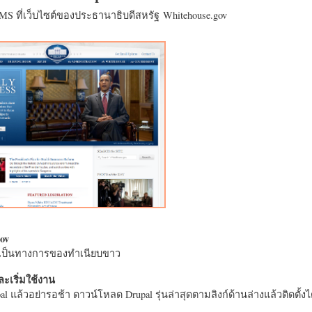
CMS ที่เว็บไซต์ของประธานาธิบดีสหรัฐ Whitehouse.gov
ov
างเป็นทางการของทำเนียบขาว
ะเริ่มใช้งาน
l แล้วอย่ารอช้า ดาวน์โหลด Drupal รุ่นล่าสุดตามลิงก์ด้านล่างแล้วติดตั้งได