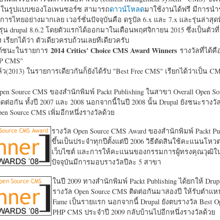
หาในรูปแบบของโอเพนซอร์ซ สามารถ
ดาวน์โหลด
มาใช้งานได้ฟรี มีการนำ
การไทยอย่างมากเลย เวอร์ชั่นปัจจุบันคือ ดรูปัล 6.x และ 7.x และรุ่นล่าสุดท
รุ่น drupal 8.6.2 โดยตัวแรกได้ออกมาในเดือนพฤศจิกายน 2015 ซึ่งเป็นตัวที่
ง เรียกได้ว่า ตัวเดียวครบถ้วนเลยทีเดียวครับ
2014 Critics' Choice CMS Award Winners
้ชนะในรายการ
รางวัลที่ได้คื
HP CMS"
แล้ว(2013) ในรายการเดียวกันก็ยังได้รับ "
Best Free CMS" เรียกได้ว่าเป็น CMS 
en Source CMS ของสำนักพิมพ์ Packt Publishing ในสาขา Overall Open S
ดต่อกัน ทั้งปี 2007 และ 2008 นอกจากนี้ในปี 2008 นั้น Drupal ยังชนะรางว
en Source CMS เพิ่มอีกหนึ่งรางวัลด้วย
รางวัล Open Source CMS Award ของสำนักพิมพ์ Packt Pub
ขึ้นเป็นประจำทุกปีตั้งแต่ปี 2006 วิธีตัดสินใช้คะแนนโหว
เว็บไซต์ และการให้คะแนนของกรรมการผู้ทรงคุณวุฒิ
ปัจจุบันมีการมอบรางวัลปีละ 5 สาขา
ในปี 2009 ทางสำนักพิมพ์ Packt Publishing ได้ยกให้ Drup
รางวัล Open Source CMS ติดต่อกันมาสองปี ให้รับตำแหน่
Fame เป็นรายแรก นอกจากนี้ Drupal ยังตบรางวัล Best O
PHP CMS ประจำปี 2009 กลับบ้านไปอีกหนึ่งรางวัลด้วย