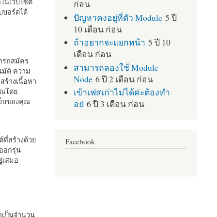
กในเว็บไซต์
ก่อน
บอร์ดได้
ปัญหาคงอยู่ที่ตัว Module
5 ปี
10 เดือน ก่อน
ถ้าอยากจะแยกหน้า
5 ปี 10
เดือน ก่อน
มารถสมัคร
สามารถลองใช้ Module
มัติ ความ
Node
6 ปี 2 เดือน ก่อน
สร้างเนื้อหา
เข้าเฟสเก่าไม่ได้ค่ะต้องทำ
คุณโดย
เว็บของคุณ
อย่
6 ปี 3 เดือน ก่อน
ที่สร้างด้วย
Facebook
ออกรุ่น
ู่เสมอ
กเป็นจำนวน