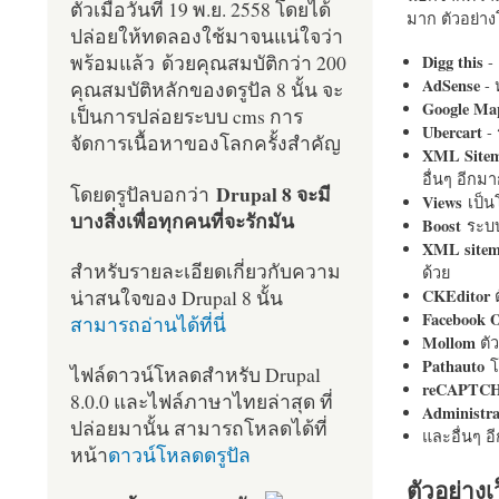
ตัวเมื่อวันที่ 19 พ.ย. 2558 โดยได้
มาก ตัวอย่างโ
ปล่อยให้ทดลองใช้มาจนแน่ใจว่า
พร้อมแล้ว ด้วยคุณสมบัติกว่า 200
Digg this
- 
AdSense
- 
คุณสมบัติหลักของดรูปัล 8 นั้น จะ
Google Ma
เป็นการปล่อยระบบ cms การ
Ubercart
- 
จัดการเนื้อหาของโลกครั้งสำคัญ
XML Site
อื่นๆ อีก
Drupal 8 จะมี
โดยดรูปัลบอกว่า
Views
เป็
บางสิ่งเพื่อทุกคนที่จะรักมัน
Boost
ระบบ
XML site
สำหรับรายละเอียดเกี่ยวกับความ
ด้วย
น่าสนใจของ Drupal 8 นั้น
CKEditor
ต
Facebook 
สามารถอ่านได้ที่นี่
Mollom
ตั
Pathauto
โ
ไฟล์ดาวน์โหลดสำหรับ Drupal
reCAPTC
8.0.0 และไฟล์ภาษาไทยล่าสุด ที่
Administr
ปล่อยมานั้น สามารถโหลดได้ที่
และอื่นๆ 
หน้า
ดาวน์โหลดดรูปัล
ตัวอย่างเ