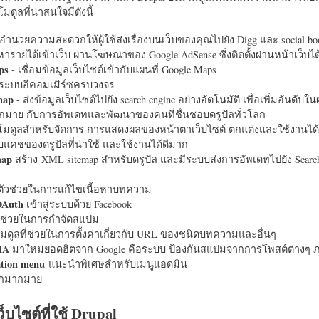
มดูลที่น่าสนใจมีดังนี้
อำนวยความสะดวกให้ผู้ใช้ส่งเรื่องบนเว็บของคุณไปยัง Digg และ social bo
หารายได้เข้าเว็บ ผ่านโฆษณาของ Google AdSense ซึ่งติดตั้งผ่านหน้าเว็บ
ps
- เชื่อมข้อมูลเว็บไซต์เข้ากับแผนที่ Google Maps
ระบบอีคอมเมิร์ซครบวงจร
map
- ส่งข้อมูลเว็บไซต์ไปยัง search engine อย่างอัตโนมัติ เพื่อเพิ่มอันดั
มากมาย กับการอัพเดทและพัฒนาของคนที่ชื่นชอบดรูปัลทั่วโลก
นโมดูลสำหรับจัดการ การแสดงผลของหน้าตาเว็บไซต์ ตกแต่งและใช้งานได้
แคชของดรูปัลที่น่าใช้ และใช้งานได้ดีมาก
map
สร้าง XML sitemap สำหรับดรูปัล และมีระบบส่งการอัพเดทไปยัง Search
ัวช่วยในการแก้ไขเนื้อหาบทความ
OAuth
เข้าสู่ระบบด้วย Facebook
วช่วยในการกำจัดสแปม
มดูลที่ช่วยในการตั้งค่าเกี่ยวกับ URL ของชนิดบทความและอื่นๆ
HA
มาใหม่ยอดฮิตจาก Google คือระบบ ป้องกันสแปมจากการโพสต์ต่างๆ ภ
ation menu
แนะนำพิเศษสำหรับเมนูแอดมิน
อีกมากมาย
ว็บไซต์ที่ใช้ Drupal