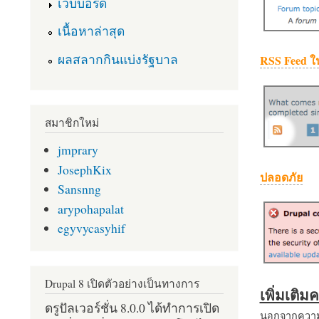
เว็บบอร์ด
เนื้อหาล่าสุด
ผลสลากกินแบ่งรัฐบาล
RSS Feed ใ
สมาชิกใหม่
jmprary
JosephKix
ปลอดภัย
Sansnng
arypohapalat
egyvycasyhif
Drupal 8 เปิดตัวอย่างเป็นทางการ
เพิ่มเติ
ดรูปัลเวอร์ชั่น 8.0.0 ได้ทำการเปิด
นอกจากความส