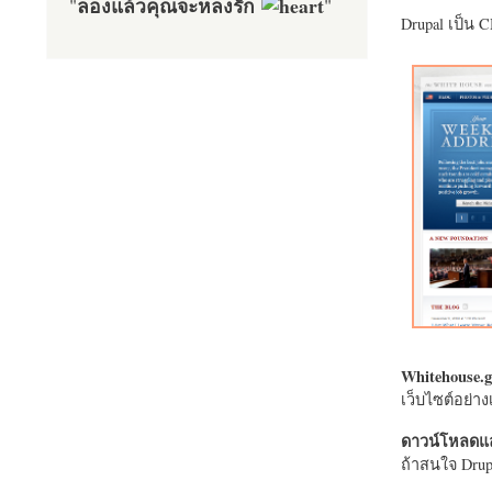
ลองแล้วคุณจะหลงรัก
"
"
Drupal เป็น 
Whitehouse.g
เว็บไซต์อย่
ดาวน์โหลดแล
ถ้าสนใจ Drupa