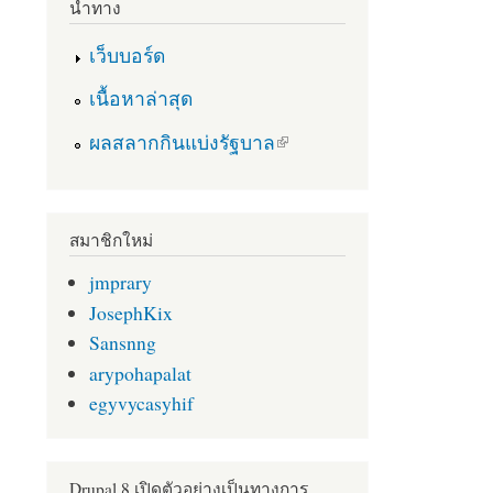
นำทาง
เว็บบอร์ด
เนื้อหาล่าสุด
(link is external)
ผลสลากกินแบ่งรัฐบาล
สมาชิกใหม่
jmprary
JosephKix
Sansnng
arypohapalat
egyvycasyhif
Drupal 8 เปิดตัวอย่างเป็นทางการ