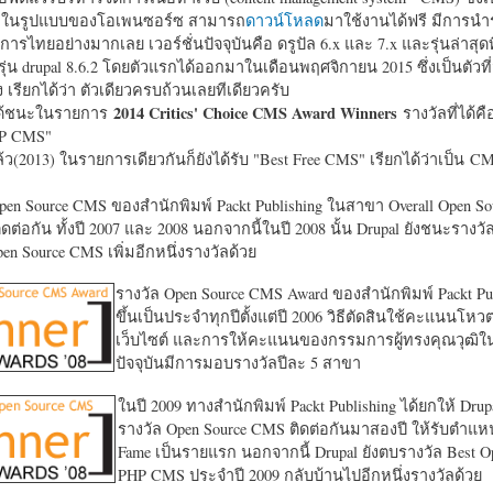
หาในรูปแบบของโอเพนซอร์ซ สามารถ
ดาวน์โหลด
มาใช้งานได้ฟรี มีการนำ
การไทยอย่างมากเลย เวอร์ชั่นปัจจุบันคือ ดรูปัล 6.x และ 7.x และรุ่นล่าสุดท
รุ่น drupal 8.6.2 โดยตัวแรกได้ออกมาในเดือนพฤศจิกายน 2015 ซึ่งเป็นตัวที่
ง เรียกได้ว่า ตัวเดียวครบถ้วนเลยทีเดียวครับ
2014 Critics' Choice CMS Award Winners
้ชนะในรายการ
รางวัลที่ได้คื
HP CMS"
แล้ว(2013) ในรายการเดียวกันก็ยังได้รับ "
Best Free CMS" เรียกได้ว่าเป็น CMS 
en Source CMS ของสำนักพิมพ์ Packt Publishing ในสาขา Overall Open S
ดต่อกัน ทั้งปี 2007 และ 2008 นอกจากนี้ในปี 2008 นั้น Drupal ยังชนะรางว
en Source CMS เพิ่มอีกหนึ่งรางวัลด้วย
รางวัล Open Source CMS Award ของสำนักพิมพ์ Packt Pub
ขึ้นเป็นประจำทุกปีตั้งแต่ปี 2006 วิธีตัดสินใช้คะแนนโหว
เว็บไซต์ และการให้คะแนนของกรรมการผู้ทรงคุณวุฒิ
ปัจจุบันมีการมอบรางวัลปีละ 5 สาขา
ในปี 2009 ทางสำนักพิมพ์ Packt Publishing ได้ยกให้ Drup
รางวัล Open Source CMS ติดต่อกันมาสองปี ให้รับตำแหน่
Fame เป็นรายแรก นอกจากนี้ Drupal ยังตบรางวัล Best O
PHP CMS ประจำปี 2009 กลับบ้านไปอีกหนึ่งรางวัลด้วย