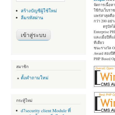
จัดการเนื้อ
สร้างบัญชีผู้ใช้ใหม่
ใช้กับเว็บราช
แพร่ล่าสุดคือ
ลืมรหัสผ่าน
กว่า 200 อย่า
ดรูปัลได
Enterprise P
และเมื่อปีที่
ทีเดียว
ชนะรางวัล Op
Award สองปีติ
PHP Based Op
สมาชิก
ตั้งคำถามใหม่
กระทู้ใหม่
d7security client Module ที่