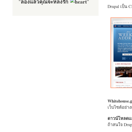
ลองแล้วคุณจะหลงรัก
"
"
Drupal เป็น 
Whitehouse.g
เว็บไซต์อย่
ดาวน์โหลดแล
ถ้าสนใจ Drupa