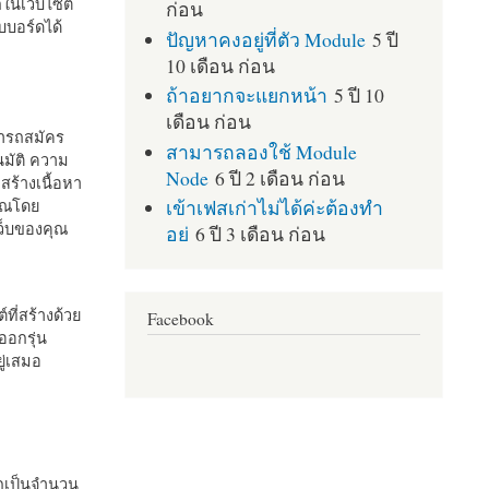
กในเว็บไซต์
ก่อน
บอร์ดได้
ปัญหาคงอยู่ที่ตัว Module
5 ปี
10 เดือน ก่อน
ถ้าอยากจะแยกหน้า
5 ปี 10
เดือน ก่อน
มารถสมัคร
สามารถลองใช้ Module
มัติ ความ
Node
6 ปี 2 เดือน ก่อน
สร้างเนื้อหา
เข้าเฟสเก่าไม่ได้ค่ะต้องทำ
คุณโดย
เว็บของคุณ
อย่
6 ปี 3 เดือน ก่อน
ที่สร้างด้วย
Facebook
ออกรุ่น
ู่เสมอ
กเป็นจำนวน