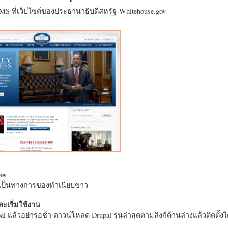
CMS ที่เว็บไซต์ของประธานาธิบดีสหรัฐ Whitehouse.gov
ov
างเป็นทางการของทำเนียบขาว
ะเริ่มใช้งาน
l แล้วอย่ารอช้า ดาวน์โหลด Drupal รุ่นล่าสุดตามลิงก์ด้านล่างแล้วติดตั้งได