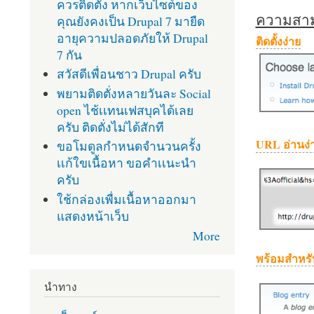
ควรติดตั้ง หากเว็บไซต์ของ
ความสามา
คุณยังคงเป็น Drupal 7 มายืด
อายุความปลอดภัยให้ Drupal
ติดตั้งง่าย
7 กัน
สวัสดีเพื่อนชาว Drupal ครับ
พยามติดตั่งหลายวันละ Social
open ไช้เเทนเฟสบุคได้เลย
ครับ ติดตั่งไม่ได้สักที
URL อ่านง่
ขอโมดูลกำหนดจำนวนครั้ง
เเก้ใขเนื้อหา ขอคำเเนะนำ
ครับ
ใช้กล่องเพื่มเนื้อหาออกมา
แสดงหน้าเว็บ
More
พร้อมสำหรั
นำทาง