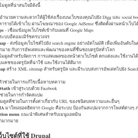
มดูลที่น่าสนใจมีดังนี้
อำนวยความสะดวกให้ผู้ใช้ส่งเรื่องบนเว็บของคุณไปยัง Digg และ social bo
หารายได้เข้าเว็บ ผ่านโฆษณาของ Google AdSense ซึ่งติดตั้งผ่านหน้าเว็บ
ps
- เชื่อมข้อมูลเว็บไซต์เข้ากับแผนที่ Google Maps
ระบบอีคอมเมิร์ซครบวงจร
map
- ส่งข้อมูลเว็บไซต์ไปยัง search engine อย่างอัตโนมัติ เพื่อเพิ่มอันดั
มากมาย กับการอัพเดทและพัฒนาของคนที่ชื่นชอบดรูปัลทั่วโลก
นโมดูลสำหรับจัดการ การแสดงผลของหน้าตาเว็บไซต์ ตกแต่งและใช้งานได้
แคชของดรูปัลที่น่าใช้ และใช้งานได้ดีมาก
map
สร้าง XML sitemap สำหรับดรูปัล และมีระบบส่งการอัพเดทไปยัง Search
ัวช่วยในการแก้ไขเนื้อหาบทความ
OAuth
เข้าสู่ระบบด้วย Facebook
วช่วยในการกำจัดสแปม
มดูลที่ช่วยในการตั้งค่าเกี่ยวกับ URL ของชนิดบทความและอื่นๆ
HA
มาใหม่ยอดฮิตจาก Google คือระบบ ป้องกันสแปมจากการโพสต์ต่างๆ ภ
ation menu
แนะนำพิเศษสำหรับเมนูแอดมิน
อีกมากมาย
ว็บไซต์ที่ใช้ Drupal