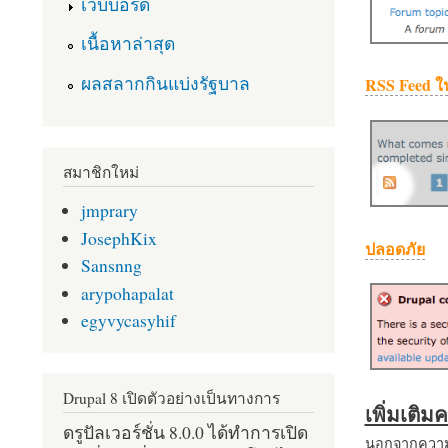
เว็บบอร์ด
เนื้อหาล่าสุด
ผลสลากกินแบ่งรัฐบาล
RSS Feed ใ
สมาชิกใหม่
jmprary
JosephKix
ปลอดภัย
Sansnng
arypohapalat
egyvycasyhif
Drupal 8 เปิดตัวอย่างเป็นทางการ
เพิ่มเติ
ดรูปัลเวอร์ชั่น 8.0.0 ได้ทำการเปิด
นอกจากความส