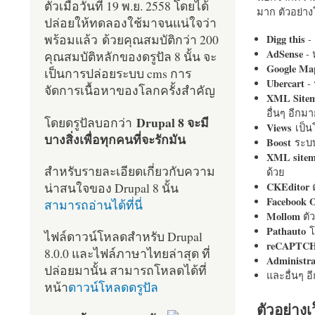
ตัวเมื่อวันที่ 19 พ.ย. 2558 โดยได้
มาก ตัวอย่างโ
ปล่อยให้ทดลองใช้มาจนแน่ใจว่า
พร้อมแล้ว ด้วยคุณสมบัติกว่า 200
Digg this
- 
AdSense
- 
คุณสมบัติหลักของดรูปัล 8 นั้น จะ
Google Ma
เป็นการปล่อยระบบ cms การ
Ubercart
- 
จัดการเนื้อหาของโลกครั้งสำคัญ
XML Site
อื่นๆ อีก
Drupal 8 จะมี
โดยดรูปัลบอกว่า
Views
เป็
บางสิ่งเพื่อทุกคนที่จะรักมัน
Boost
ระบบ
XML site
สำหรับรายละเอียดเกี่ยวกับความ
ด้วย
น่าสนใจของ Drupal 8 นั้น
CKEditor
ต
Facebook 
สามารถอ่านได้ที่นี่
Mollom
ตั
Pathauto
โ
ไฟล์ดาวน์โหลดสำหรับ Drupal
reCAPTC
8.0.0 และไฟล์ภาษาไทยล่าสุด ที่
Administr
ปล่อยมานั้น สามารถโหลดได้ที่
และอื่นๆ 
หน้า
ดาวน์โหลดดรูปัล
ตัวอย่างเ