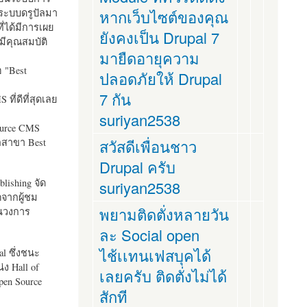
ระบบดรูปัลมา
หากเว็บไซต์ของคุณ
ี่ได้มีการเผย
ยังคงเป็น Drupal 7
มีคุณสมบัติ
มายืดอายุความ
อ "
Best
ปลอดภัยให้ Drupal
7 กัน
ที่ดีที่สุดเลย
suriyan2538
ource CMS
ัลสาขา Best
สวัสดีเพื่อนชาว
Drupal ครับ
lishing จัด
suriyan2538
ตจากผู้ชม
พยามติดตั่งหลายวัน
ในวงการ
ละ Social open
ไช้เเทนเฟสบุคได้
al ซึ่งชนะ
ง Hall of
เลยครับ ติดตั่งไม่ได้
pen Source
สักที