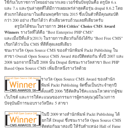
ใช้กับเว็บราชการไทยอย่างมากเลย เวอร์ชั่นปัจจุบันคือ ดรูปัล 6.x
และ 7.x และรุ่นล่าสุดที่ได้มีการเผยแพร่ล่าสุดคือรุ่น drupal 8.6.2 โดย
ตัวแรกได้ออกมาในเดือนพฤศจิกายน 2015 ซึ่งเป็นตัวที่มีคุณสมบัติ
กว่า 200 อย่าง เรียกได้ว่า ตัวเดียวครบถ้วนเลยทีเดียวครับ
2014 Critics' Choice CMS Award
ดรูปัลได้ชนะในรายการ
Winners
รางวัลที่ได้คือ "
Best Enterprise PHP CMS"
และเมื่อปีที่แล้ว(2013) ในรายการเดียวกันก็ยังได้รับ "
Best Free CMS"
เรียกได้ว่าเป็น CMS ที่ดีที่สุดเลยทีเดียว
ชนะรางวัล Open Source CMS ของสำนักพิมพ์ Packt Publishing ใน
สาขา Overall Open Source CMS Award สองปีติดต่อกัน ทั้งปี 2007 และ
2008 นอกจากนี้ในปี 2008 นั้น Drupal ยังชนะรางวัลสาขา Best PHP
Based Open Source CMS เพิ่มอีกหนึ่งรางวัลด้วย
รางวัล Open Source CMS Award ของสำนัก
พิมพ์ Packt Publishing จัดขึ้นเป็นประจำทุกปี
ตั้งแต่ปี 2006 วิธีตัดสินใช้คะแนนโหวตจากผู้ชม
เว็บไซต์ และการให้คะแนนของกรรมการผู้ทรงคุณวุฒิในวงการ
ปัจจุบันมีการมอบรางวัลปีละ 5 สาขา
ในปี 2009 ทางสำนักพิมพ์ Packt Publishing ได้
ยกให้ Drupal ซึ่งชนะรางวัล Open Source CMS
ติดต่อกันมาสองปี ให้รับตำแหน่ง Hall of Fame