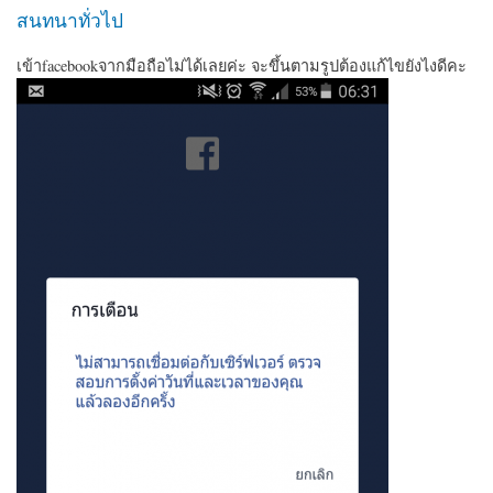
สนทนาทั่วไป
เข้าfacebookจากมือถือไม่ได้เลยค่ะ จะขึ้นตามรูปต้องแก้ไขยังไงดีคะ