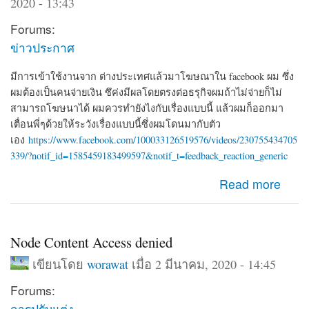
2020 - 13:43
Forums:
ข่าวประกาศ
มีการเข้าใช้งานจาก ต่างประเทศแล้วมาโฆษณาใน facebook ผม ซึ่ง
ผมต้องเป็นคนจ่ายเงิน ซึค่งมีผลโดยตรงต่อธรุกิจผมถ้าไม่จ่ายก็ไม่
สามารถโฆษนาได้ ผมควรทำยังไงกับเรื่องแบบนี้ แล้วผมก็ออกมา
เตื่อนพี่ๆด้วยให้ระวังเรื่องแบบนี้ซึ่งผมโดนมากับตัว
เอง
https://www.facebook.com/100033126519576/videos/230755434705
339/?notif_id=1585459183499597&notif_t=feedback_reaction_generic
about ผมโดน Hack จาก iP 192.126.154.97 ซึ่งเอาของตัว
Read more
เองมาโฆษนา ซึ่งเป็นเงินของผมที่จะต้องจ่าย
Node Content Access denied
เขียนโดย
worawat
เมื่อ 2 มีนาคม, 2020 - 14:45
Forums:
การปรับแต่ง