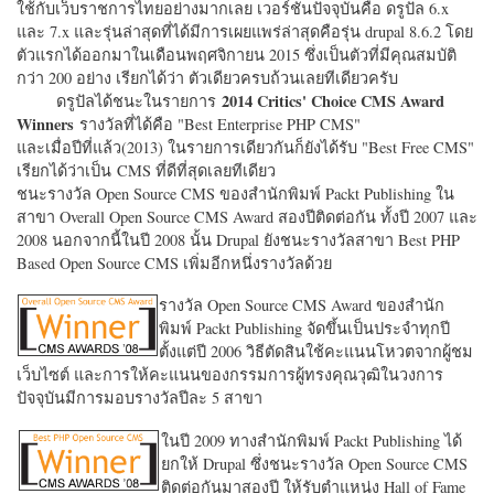
ใช้กับเว็บราชการไทยอย่างมากเลย เวอร์ชั่นปัจจุบันคือ ดรูปัล 6.x
และ 7.x และรุ่นล่าสุดที่ได้มีการเผยแพร่ล่าสุดคือรุ่น drupal 8.6.2 โดย
ตัวแรกได้ออกมาในเดือนพฤศจิกายน 2015 ซึ่งเป็นตัวที่มีคุณสมบัติ
กว่า 200 อย่าง เรียกได้ว่า ตัวเดียวครบถ้วนเลยทีเดียวครับ
2014 Critics' Choice CMS Award
ดรูปัลได้ชนะในรายการ
Winners
รางวัลที่ได้คือ "
Best Enterprise PHP CMS"
และเมื่อปีที่แล้ว(2013) ในรายการเดียวกันก็ยังได้รับ "
Best Free CMS"
เรียกได้ว่าเป็น CMS ที่ดีที่สุดเลยทีเดียว
ชนะรางวัล Open Source CMS ของสำนักพิมพ์ Packt Publishing ใน
สาขา Overall Open Source CMS Award สองปีติดต่อกัน ทั้งปี 2007 และ
2008 นอกจากนี้ในปี 2008 นั้น Drupal ยังชนะรางวัลสาขา Best PHP
Based Open Source CMS เพิ่มอีกหนึ่งรางวัลด้วย
รางวัล Open Source CMS Award ของสำนัก
พิมพ์ Packt Publishing จัดขึ้นเป็นประจำทุกปี
ตั้งแต่ปี 2006 วิธีตัดสินใช้คะแนนโหวตจากผู้ชม
เว็บไซต์ และการให้คะแนนของกรรมการผู้ทรงคุณวุฒิในวงการ
ปัจจุบันมีการมอบรางวัลปีละ 5 สาขา
ในปี 2009 ทางสำนักพิมพ์ Packt Publishing ได้
ยกให้ Drupal ซึ่งชนะรางวัล Open Source CMS
ติดต่อกันมาสองปี ให้รับตำแหน่ง Hall of Fame