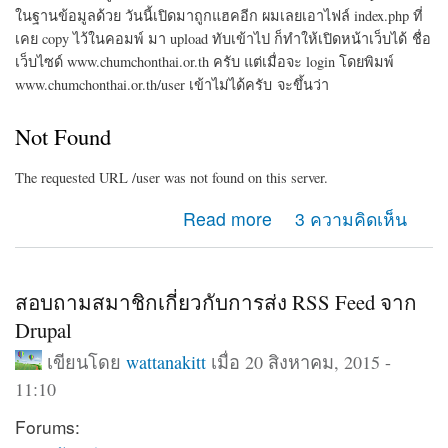
ในฐานข้อมูลด้วย
วันนี้เปิดมาถูกแฮคอีก ผมเลยเอาไฟล์ index.php ที่
เคย copy ไว้ในคอมพ์ มา upload ทับเข้าไป
ก็ทำให้เปิดหน้าเว็บได้
ชื่อ
เว็บไซด์ www.chumchonthai.or.th ครับ
แต่เมื่อจะ login โดยพิมพ์
www.chumchonthai.or.th/user เข้าไม่ได้ครับ
จะขึ้นว่า
Not Foun
d
The requested URL /user was not found on this server.
about ขอความช่วยเหลือ login เว็บไซด์ตัวเองไม่ได้ครับ
Read more
3 ความคิดเห็น
สอบถามสมาชิกเกี่ยวกับการส่ง RSS Feed จาก
Drupal
เขียนโดย
wattanakitt
เมื่อ 20 สิงหาคม, 2015 -
11:10
Forums: