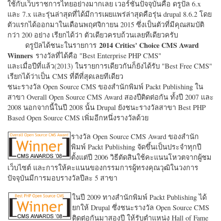
ใช้กับเว็บราชการไทยอย่างมากเลย เวอร์ชั่นปัจจุบันคือ ดรูปัล 6.x
และ 7.x และรุ่นล่าสุดที่ได้มีการเผยแพร่ล่าสุดคือรุ่น drupal 8.6.2 โดย
ตัวแรกได้ออกมาในเดือนพฤศจิกายน 2015 ซึ่งเป็นตัวที่มีคุณสมบัติ
กว่า 200 อย่าง เรียกได้ว่า ตัวเดียวครบถ้วนเลยทีเดียวครับ
2014 Critics' Choice CMS Award
ดรูปัลได้ชนะในรายการ
Winners
รางวัลที่ได้คือ "
Best Enterprise PHP CMS"
และเมื่อปีที่แล้ว(2013) ในรายการเดียวกันก็ยังได้รับ "
Best Free CMS"
เรียกได้ว่าเป็น CMS ที่ดีที่สุดเลยทีเดียว
ชนะรางวัล Open Source CMS ของสำนักพิมพ์ Packt Publishing ใน
สาขา Overall Open Source CMS Award สองปีติดต่อกัน ทั้งปี 2007 และ
2008 นอกจากนี้ในปี 2008 นั้น Drupal ยังชนะรางวัลสาขา Best PHP
Based Open Source CMS เพิ่มอีกหนึ่งรางวัลด้วย
รางวัล Open Source CMS Award ของสำนัก
พิมพ์ Packt Publishing จัดขึ้นเป็นประจำทุกปี
ตั้งแต่ปี 2006 วิธีตัดสินใช้คะแนนโหวตจากผู้ชม
เว็บไซต์ และการให้คะแนนของกรรมการผู้ทรงคุณวุฒิในวงการ
ปัจจุบันมีการมอบรางวัลปีละ 5 สาขา
ในปี 2009 ทางสำนักพิมพ์ Packt Publishing ได้
ยกให้ Drupal ซึ่งชนะรางวัล Open Source CMS
ติดต่อกันมาสองปี ให้รับตำแหน่ง Hall of Fame