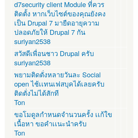
d7security client Module ที่ควร
ติดตั้ง หากเว็บไซต์ของคุณยังคง
เป็น Drupal 7 มายืดอายุความ
ปลอดภัยให้ Drupal 7 กัน
suriyan2538
สวัสดีเพื่อนชาว Drupal ครับ
suriyan2538
พยามติดตั่งหลายวันละ Social
open ไช้เเทนเฟสบุคได้เลยครับ
ติดตั่งไม่ได้สักที
Ton
ขอโมดูลกำหนดจำนวนครั้ง เเก้ใข
เนื้อหา ขอคำเเนะนำครับ
Ton