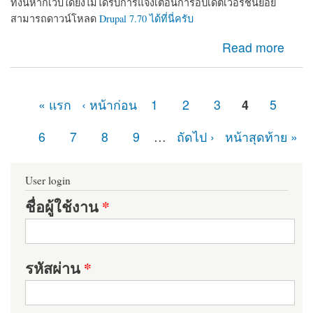
ทั้งนี้หากเว็บใดยังไม่ได้รับการแจ้งเตือนการอัปเดตเวอร์ชันย่อย
สามารถดาวน์โหลด
Drupal 7.70 ได้ที่นี่ครับ
about ในที่สุดก็มา Drupal 7.70 ออกแล้ว เว็บไซต์ที่ใช้
Read more
Drupal 7 อย่าลืมอัปเดตเพื่อความปลอดภัย
« แรก
‹ หน้าก่อน
1
2
3
4
5
หน้า
6
7
8
9
…
ถัดไป ›
หน้าสุดท้าย »
User login
ชื่อผู้ใช้งาน
*
รหัสผ่าน
*