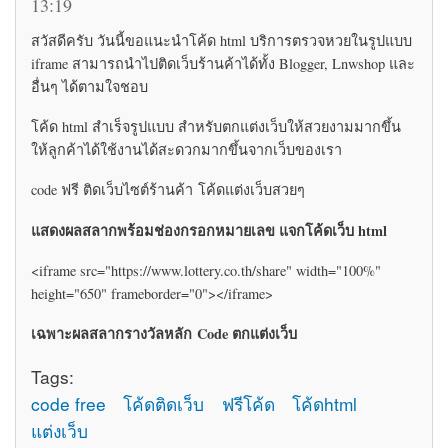
13:19
สวัสดีครับ วันนี้ขอแนะนำโค้ด html บริการตรวจหวยในรูปแบบ
iframe สามารถนำไปติดเว็บร้านค้าได้ทั้ง Blogger, Lnwshop และ
อื่นๆ ได้ตามใจชอบ
โค้ด html สำเร็จรูปแบบ สำหรับตกแต่งเว็บให้สวยงามมากขึ้น
ให้ลูกค้าได้ใช้งานได้สะดวกมากขึ้นจากเว็บของเรา
code ฟรี ติดเว็บไซต์ร้านค้า โค้ดแต่งเว็บสวยๆ
แสดงผลสลากพร้อมช่องกรอกหมายเลข แจกโค้ดเว็บ html
<iframe src="https://www.lottery.co.th/share" width="100%"
height="650" frameborder="0"></iframe>
เฉพาะผลสลากรางวัลหลัก Code ตกแต่งเว็บ
Tags:
code free
โค้ดติดเว็บ
ฟรีโค้ด
โค้ดhtml
แต่งเว็บ