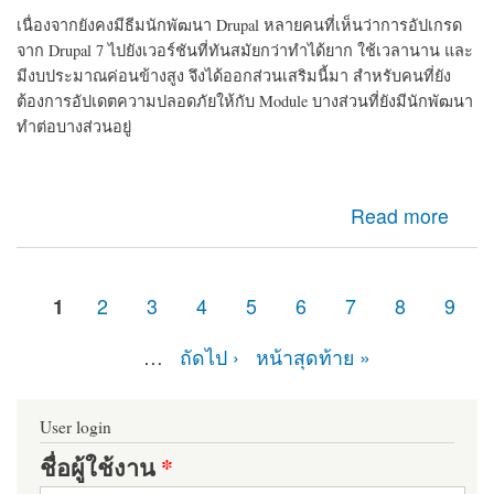
เนื่องจากยังคงมีธีมนักพัฒนา Drupal หลายคนที่เห็นว่าการอัปเกรด
จาก Drupal 7 ไปยังเวอร์ชันที่ทันสมัยกว่าทำได้ยาก ใช้เวลานาน และ
มีงบประมาณค่อนข้างสูง จึงได้ออกส่วนเสริมนี้มา สำหรับคนที่ยัง
ต้องการอัปเดตความปลอดภัยให้กับ Module บางส่วนที่ยังมีนักพัฒนา
ทำต่อบางส่วนอยู่
about d7security client Module ที่ควรติดตั้ง หากเว็บไซต์
Read more
ของคุณยังคงเป็น Drupal 7 มายืดอายุความปลอดภัยให้
Drupal 7 กัน
1
2
3
4
5
6
7
8
9
หน้า
…
ถัดไป ›
หน้าสุดท้าย »
User login
ชื่อผู้ใช้งาน
*