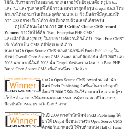
ใช้กับเว็บราชการไทยอย่างมากเลย เวอร์ชั่นปัจจุบันคือ ดรูปัล 6.x
และ 7.x และรุ่นล่าสุดที่ได้มีการเผยแพร่ล่าสุดคือรุ่น drupal 8.6.2 โดย
ตัวแรกได้ออกมาในเดือนพฤศจิกายน 2015 ซึ่งเป็นตัวที่มีคุณสมบัติ
กว่า 200 อย่าง เรียกได้ว่า ตัวเดียวครบถ้วนเลยทีเดียวครับ
2014 Critics' Choice CMS Award
ดรูปัลได้ชนะในรายการ
Winners
รางวัลที่ได้คือ "
Best Enterprise PHP CMS"
และเมื่อปีที่แล้ว(2013) ในรายการเดียวกันก็ยังได้รับ "
Best Free CMS"
เรียกได้ว่าเป็น CMS ที่ดีที่สุดเลยทีเดียว
ชนะรางวัล Open Source CMS ของสำนักพิมพ์ Packt Publishing ใน
สาขา Overall Open Source CMS Award สองปีติดต่อกัน ทั้งปี 2007 และ
2008 นอกจากนี้ในปี 2008 นั้น Drupal ยังชนะรางวัลสาขา Best PHP
Based Open Source CMS เพิ่มอีกหนึ่งรางวัลด้วย
รางวัล Open Source CMS Award ของสำนัก
พิมพ์ Packt Publishing จัดขึ้นเป็นประจำทุกปี
ตั้งแต่ปี 2006 วิธีตัดสินใช้คะแนนโหวตจากผู้ชม
เว็บไซต์ และการให้คะแนนของกรรมการผู้ทรงคุณวุฒิในวงการ
ปัจจุบันมีการมอบรางวัลปีละ 5 สาขา
ในปี 2009 ทางสำนักพิมพ์ Packt Publishing ได้
ยกให้ Drupal ซึ่งชนะรางวัล Open Source CMS
ติดต่อกันมาสองปี ให้รับตำแหน่ง Hall of Fame