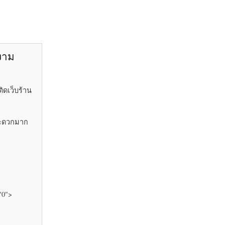
ยงาม
ิดเว็บร้าน
้สะดวกมาก
"0">