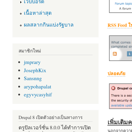
เว็บบอร์ด
เนื้อหาล่าสุด
ผลสลากกินแบ่งรัฐบาล
RSS Feed ใ
สมาชิกใหม่
jmprary
JosephKix
ปลอดภัย
Sansnng
arypohapalat
egyvycasyhif
Drupal 8 เปิดตัวอย่างเป็นทางการ
เพิ่มเติ
ดรูปัลเวอร์ชั่น 8.0.0 ได้ทำการเปิด
นอกจากความส