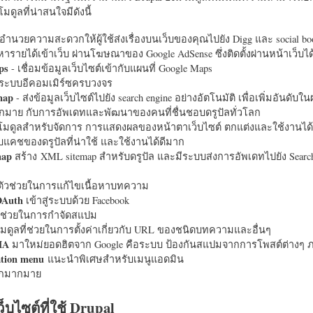
มดูลที่น่าสนใจมีดังนี้
อำนวยความสะดวกให้ผู้ใช้ส่งเรื่องบนเว็บของคุณไปยัง Digg และ social bo
หารายได้เข้าเว็บ ผ่านโฆษณาของ Google AdSense ซึ่งติดตั้งผ่านหน้าเว็บ
ps
- เชื่อมข้อมูลเว็บไซต์เข้ากับแผนที่ Google Maps
ระบบอีคอมเมิร์ซครบวงจร
map
- ส่งข้อมูลเว็บไซต์ไปยัง search engine อย่างอัตโนมัติ เพื่อเพิ่มอันดั
มากมาย กับการอัพเดทและพัฒนาของคนที่ชื่นชอบดรูปัลทั่วโลก
นโมดูลสำหรับจัดการ การแสดงผลของหน้าตาเว็บไซต์ ตกแต่งและใช้งานได้
แคชของดรูปัลที่น่าใช้ และใช้งานได้ดีมาก
map
สร้าง XML sitemap สำหรับดรูปัล และมีระบบส่งการอัพเดทไปยัง Search
ัวช่วยในการแก้ไขเนื้อหาบทความ
OAuth
เข้าสู่ระบบด้วย Facebook
วช่วยในการกำจัดสแปม
มดูลที่ช่วยในการตั้งค่าเกี่ยวกับ URL ของชนิดบทความและอื่นๆ
HA
มาใหม่ยอดฮิตจาก Google คือระบบ ป้องกันสแปมจากการโพสต์ต่างๆ ภ
ation menu
แนะนำพิเศษสำหรับเมนูแอดมิน
อีกมากมาย
ว็บไซต์ที่ใช้ Drupal