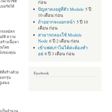
กในเว็บไซต์
ก่อน
บอร์ดได้
ปัญหาคงอยู่ที่ตัว Module
5 ปี
10 เดือน ก่อน
ถ้าอยากจะแยกหน้า
5 ปี 10
เดือน ก่อน
มารถสมัคร
สามารถลองใช้ Module
มัติ ความ
Node
6 ปี 2 เดือน ก่อน
สร้างเนื้อหา
เข้าเฟสเก่าไม่ได้ค่ะต้องทำ
คุณโดย
เว็บของคุณ
อย่
6 ปี 3 เดือน ก่อน
ที่สร้างด้วย
Facebook
ออกรุ่น
ู่เสมอ
กเป็นจำนวน