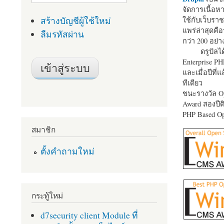
จัดการเนื้อ
สร้างบัญชีผู้ใช้ใหม่
ใช้กับเว็บราช
แพร่ล่าสุดคือ
ลืมรหัสผ่าน
กว่า 200 อย่า
ดรูปัลได
Enterprise P
และเมื่อปีที่
ทีเดียว
ชนะรางวัล Op
Award สองปีติ
PHP Based Op
สมาชิก
ตั้งคำถามใหม่
กระทู้ใหม่
d7security client Module ที่