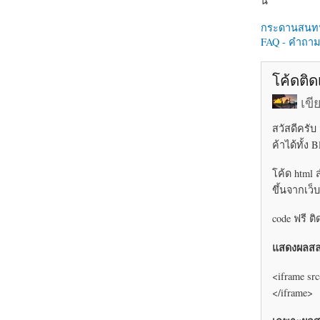
นี่
กระดานสนท
FAQ - คำถามท
โค้ดติด
เข
สวัสดีครั
ค้าได้ทั้ง
โค้ด html 
ขึ้นจากเว็
code ฟรี ต
แสดงผลสล
<iframe src
</iframe>