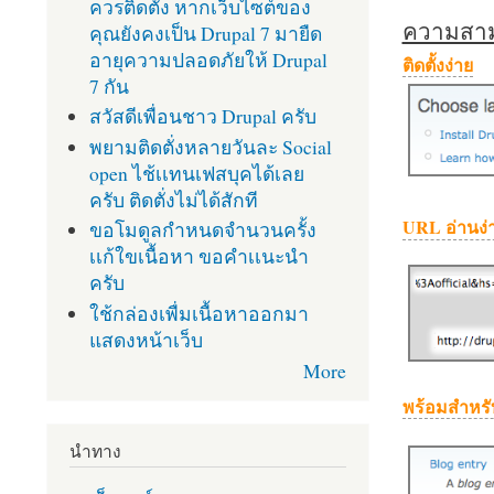
ควรติดตั้ง หากเว็บไซต์ของ
ความสามา
คุณยังคงเป็น Drupal 7 มายืด
อายุความปลอดภัยให้ Drupal
ติดตั้งง่าย
7 กัน
สวัสดีเพื่อนชาว Drupal ครับ
พยามติดตั่งหลายวันละ Social
open ไช้เเทนเฟสบุคได้เลย
ครับ ติดตั่งไม่ได้สักที
URL อ่านง่
ขอโมดูลกำหนดจำนวนครั้ง
เเก้ใขเนื้อหา ขอคำเเนะนำ
ครับ
ใช้กล่องเพื่มเนื้อหาออกมา
แสดงหน้าเว็บ
More
พร้อมสำหรั
นำทาง