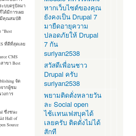
ระบบดรูปัลมา
หากเว็บไซต์ของคุณ
ี่ได้มีการเผย
ยังคงเป็น Drupal 7
มีคุณสมบัติ
มายืดอายุความ
อ "
Best
ปลอดภัยให้ Drupal
7 กัน
ที่ดีที่สุดเลย
suriyan2538
ource CMS
ัลสาขา Best
สวัสดีเพื่อนชาว
Drupal ครับ
lishing จัด
suriyan2538
ตจากผู้ชม
พยามติดตั่งหลายวัน
ในวงการ
ละ Social open
ไช้เเทนเฟสบุคได้
al ซึ่งชนะ
ง Hall of
เลยครับ ติดตั่งไม่ได้
pen Source
สักที