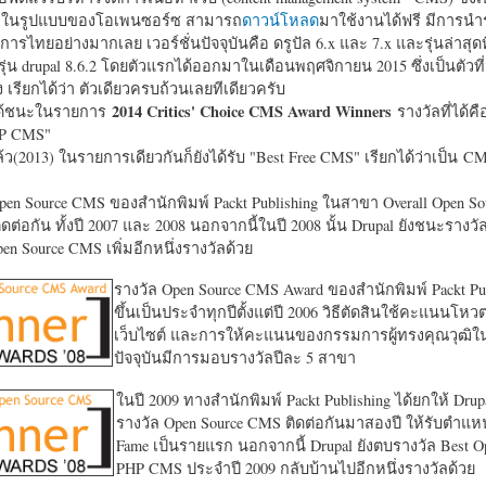
หาในรูปแบบของโอเพนซอร์ซ สามารถ
ดาวน์โหลด
มาใช้งานได้ฟรี มีการนำ
การไทยอย่างมากเลย เวอร์ชั่นปัจจุบันคือ ดรูปัล 6.x และ 7.x และรุ่นล่าสุดท
รุ่น drupal 8.6.2 โดยตัวแรกได้ออกมาในเดือนพฤศจิกายน 2015 ซึ่งเป็นตัวที่
ง เรียกได้ว่า ตัวเดียวครบถ้วนเลยทีเดียวครับ
2014 Critics' Choice CMS Award Winners
้ชนะในรายการ
รางวัลที่ได้คื
HP CMS"
แล้ว(2013) ในรายการเดียวกันก็ยังได้รับ "
Best Free CMS" เรียกได้ว่าเป็น CMS 
en Source CMS ของสำนักพิมพ์ Packt Publishing ในสาขา Overall Open S
ดต่อกัน ทั้งปี 2007 และ 2008 นอกจากนี้ในปี 2008 นั้น Drupal ยังชนะรางว
en Source CMS เพิ่มอีกหนึ่งรางวัลด้วย
รางวัล Open Source CMS Award ของสำนักพิมพ์ Packt Pub
ขึ้นเป็นประจำทุกปีตั้งแต่ปี 2006 วิธีตัดสินใช้คะแนนโหว
เว็บไซต์ และการให้คะแนนของกรรมการผู้ทรงคุณวุฒิ
ปัจจุบันมีการมอบรางวัลปีละ 5 สาขา
ในปี 2009 ทางสำนักพิมพ์ Packt Publishing ได้ยกให้ Drup
รางวัล Open Source CMS ติดต่อกันมาสองปี ให้รับตำแหน่
Fame เป็นรายแรก นอกจากนี้ Drupal ยังตบรางวัล Best O
PHP CMS ประจำปี 2009 กลับบ้านไปอีกหนึ่งรางวัลด้วย