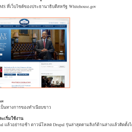
CMS ที่เว็บไซต์ของประธานาธิบดีสหรัฐ Whitehouse.gov
ov
างเป็นทางการของทำเนียบขาว
ะเริ่มใช้งาน
l แล้วอย่ารอช้า ดาวน์โหลด Drupal รุ่นล่าสุดตามลิงก์ด้านล่างแล้วติดตั้งได