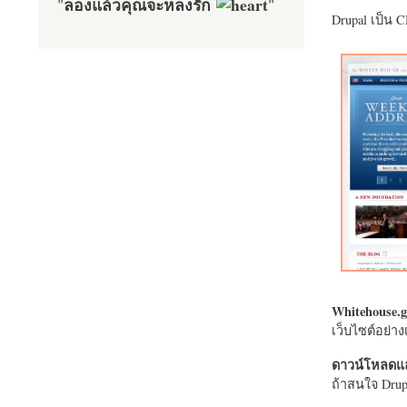
ลองแล้วคุณจะหลงรัก
"
"
Drupal เป็น 
Whitehouse.g
เว็บไซต์อย่
ดาวน์โหลดแล
ถ้าสนใจ Drupa