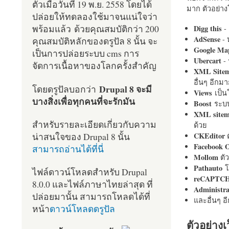
ตัวเมื่อวันที่ 19 พ.ย. 2558 โดยได้
มาก ตัวอย่างโ
ปล่อยให้ทดลองใช้มาจนแน่ใจว่า
พร้อมแล้ว ด้วยคุณสมบัติกว่า 200
Digg this
- 
AdSense
- 
คุณสมบัติหลักของดรูปัล 8 นั้น จะ
Google Ma
เป็นการปล่อยระบบ cms การ
Ubercart
- 
จัดการเนื้อหาของโลกครั้งสำคัญ
XML Site
อื่นๆ อีก
Drupal 8 จะมี
โดยดรูปัลบอกว่า
Views
เป็
บางสิ่งเพื่อทุกคนที่จะรักมัน
Boost
ระบบ
XML site
สำหรับรายละเอียดเกี่ยวกับความ
ด้วย
น่าสนใจของ Drupal 8 นั้น
CKEditor
ต
Facebook 
สามารถอ่านได้ที่นี่
Mollom
ตั
Pathauto
โ
ไฟล์ดาวน์โหลดสำหรับ Drupal
reCAPTC
8.0.0 และไฟล์ภาษาไทยล่าสุด ที่
Administr
ปล่อยมานั้น สามารถโหลดได้ที่
และอื่นๆ 
หน้า
ดาวน์โหลดดรูปัล
ตัวอย่างเ