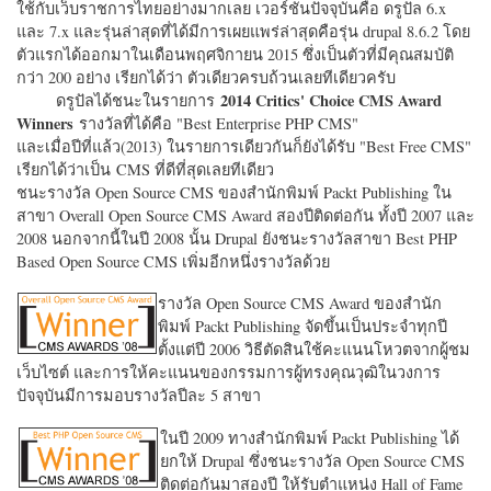
ใช้กับเว็บราชการไทยอย่างมากเลย เวอร์ชั่นปัจจุบันคือ ดรูปัล 6.x
และ 7.x และรุ่นล่าสุดที่ได้มีการเผยแพร่ล่าสุดคือรุ่น drupal 8.6.2 โดย
ตัวแรกได้ออกมาในเดือนพฤศจิกายน 2015 ซึ่งเป็นตัวที่มีคุณสมบัติ
กว่า 200 อย่าง เรียกได้ว่า ตัวเดียวครบถ้วนเลยทีเดียวครับ
2014 Critics' Choice CMS Award
ดรูปัลได้ชนะในรายการ
Winners
รางวัลที่ได้คือ "
Best Enterprise PHP CMS"
และเมื่อปีที่แล้ว(2013) ในรายการเดียวกันก็ยังได้รับ "
Best Free CMS"
เรียกได้ว่าเป็น CMS ที่ดีที่สุดเลยทีเดียว
ชนะรางวัล Open Source CMS ของสำนักพิมพ์ Packt Publishing ใน
สาขา Overall Open Source CMS Award สองปีติดต่อกัน ทั้งปี 2007 และ
2008 นอกจากนี้ในปี 2008 นั้น Drupal ยังชนะรางวัลสาขา Best PHP
Based Open Source CMS เพิ่มอีกหนึ่งรางวัลด้วย
รางวัล Open Source CMS Award ของสำนัก
พิมพ์ Packt Publishing จัดขึ้นเป็นประจำทุกปี
ตั้งแต่ปี 2006 วิธีตัดสินใช้คะแนนโหวตจากผู้ชม
เว็บไซต์ และการให้คะแนนของกรรมการผู้ทรงคุณวุฒิในวงการ
ปัจจุบันมีการมอบรางวัลปีละ 5 สาขา
ในปี 2009 ทางสำนักพิมพ์ Packt Publishing ได้
ยกให้ Drupal ซึ่งชนะรางวัล Open Source CMS
ติดต่อกันมาสองปี ให้รับตำแหน่ง Hall of Fame