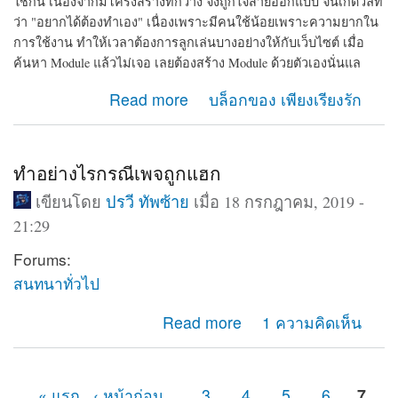
ใช้กัน เนื่องจากมีโครงสร้างที่กว้าง จึงถูกใจสายออกแบบ จนเกิดวลีที่
ว่า "อยากได้ต้องทำเอง" เนื่องเพราะมีคนใช้น้อยเพราะความยากใน
การใช้งาน ทำให้เวลาต้องการลูกเล่นบางอย่างให้กับเว็บไซต์ เมื่อ
ค้นหา Module แล้วไม่เจอ เลยต้องสร้าง Module ด้วยตัวเองนั่นแล
about รวมเว็บที่มีความรู้เกี่ยวกับ CMS drupal ใน
Read more
บล็อกของ เพียงเรียงรัก
ประเทศไทย
ทำอย่างไรกรณีเพจถูกแฮก
เขียนโดย
ปรวี ทัพซ้าย
เมื่อ 18 กรกฎาคม, 2019 -
21:29
Forums:
สนทนาทั่วไป
about ทำอย่างไรกรณีเพจถูกแฮก
Read more
1 ความคิดเห็น
« แรก
‹ หน้าก่อน
…
3
4
5
6
7