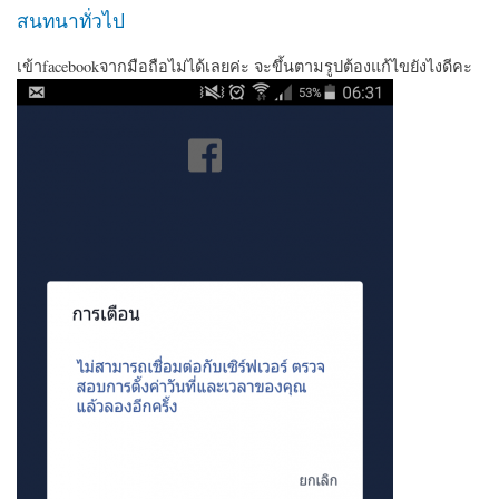
สนทนาทั่วไป
เข้าfacebookจากมือถือไม่ได้เลยค่ะ จะขึ้นตามรูปต้องแก้ไขยังไงดีคะ