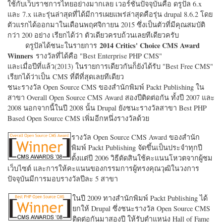
ใช้กับเว็บราชการไทยอย่างมากเลย เวอร์ชั่นปัจจุบันคือ ดรูปัล 6.x
และ 7.x และรุ่นล่าสุดที่ได้มีการเผยแพร่ล่าสุดคือรุ่น drupal 8.6.2 โดย
ตัวแรกได้ออกมาในเดือนพฤศจิกายน 2015 ซึ่งเป็นตัวที่มีคุณสมบัติ
กว่า 200 อย่าง เรียกได้ว่า ตัวเดียวครบถ้วนเลยทีเดียวครับ
2014 Critics' Choice CMS Award
ดรูปัลได้ชนะในรายการ
Winners
รางวัลที่ได้คือ "
Best Enterprise PHP CMS"
และเมื่อปีที่แล้ว(2013) ในรายการเดียวกันก็ยังได้รับ "
Best Free CMS"
เรียกได้ว่าเป็น CMS ที่ดีที่สุดเลยทีเดียว
ชนะรางวัล Open Source CMS ของสำนักพิมพ์ Packt Publishing ใน
สาขา Overall Open Source CMS Award สองปีติดต่อกัน ทั้งปี 2007 และ
2008 นอกจากนี้ในปี 2008 นั้น Drupal ยังชนะรางวัลสาขา Best PHP
Based Open Source CMS เพิ่มอีกหนึ่งรางวัลด้วย
รางวัล Open Source CMS Award ของสำนัก
พิมพ์ Packt Publishing จัดขึ้นเป็นประจำทุกปี
ตั้งแต่ปี 2006 วิธีตัดสินใช้คะแนนโหวตจากผู้ชม
เว็บไซต์ และการให้คะแนนของกรรมการผู้ทรงคุณวุฒิในวงการ
ปัจจุบันมีการมอบรางวัลปีละ 5 สาขา
ในปี 2009 ทางสำนักพิมพ์ Packt Publishing ได้
ยกให้ Drupal ซึ่งชนะรางวัล Open Source CMS
ติดต่อกันมาสองปี ให้รับตำแหน่ง Hall of Fame