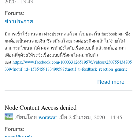
2020 - 13:43
Forums:
ข่าวประกาศ
มีการเข้าใช้งานจาก ต่างประเทศแล้วมาโฆษณาใน facebook ผม ซึ่ง
ผมต้องเป็นคนจ่ายเงิน ซึค่งมีผลโดยตรงต่อธรุกิจผมถ้าไม่จ่ายก็ไม่
สามารถโฆษนาได้ ผมควรทำยังไงกับเรื่องแบบนี้ แล้วผมก็ออกมา
เตื่อนพี่ๆด้วยให้ระวังเรื่องแบบนี้ซึ่งผมโดนมากับตัว
เอง
https://www.facebook.com/100033126519576/videos/230755434705
339/?notif_id=1585459183499597&notif_t=feedback_reaction_generic
about ผมโดน Hack จาก iP 192.126.154.97 ซึ่งเอาของตัว
Read more
เองมาโฆษนา ซึ่งเป็นเงินของผมที่จะต้องจ่าย
Node Content Access denied
เขียนโดย
worawat
เมื่อ 2 มีนาคม, 2020 - 14:45
Forums:
การปรับแต่ง