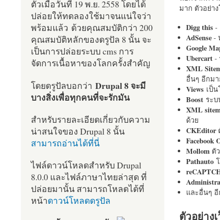
ตัวเมื่อวันที่ 19 พ.ย. 2558 โดยได้
มาก ตัวอย่างโ
ปล่อยให้ทดลองใช้มาจนแน่ใจว่า
พร้อมแล้ว ด้วยคุณสมบัติกว่า 200
Digg this
- 
AdSense
- 
คุณสมบัติหลักของดรูปัล 8 นั้น จะ
Google Ma
เป็นการปล่อยระบบ cms การ
Ubercart
- 
จัดการเนื้อหาของโลกครั้งสำคัญ
XML Site
อื่นๆ อีก
Drupal 8 จะมี
โดยดรูปัลบอกว่า
Views
เป็
บางสิ่งเพื่อทุกคนที่จะรักมัน
Boost
ระบบ
XML site
สำหรับรายละเอียดเกี่ยวกับความ
ด้วย
น่าสนใจของ Drupal 8 นั้น
CKEditor
ต
Facebook 
สามารถอ่านได้ที่นี่
Mollom
ตั
Pathauto
โ
ไฟล์ดาวน์โหลดสำหรับ Drupal
reCAPTC
8.0.0 และไฟล์ภาษาไทยล่าสุด ที่
Administr
ปล่อยมานั้น สามารถโหลดได้ที่
และอื่นๆ 
หน้า
ดาวน์โหลดดรูปัล
ตัวอย่างเ