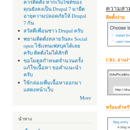
ควรติดตั้ง หากเว็บไซต์ของ
ความสามา
คุณยังคงเป็น Drupal 7 มายืด
อายุความปลอดภัยให้ Drupal
ติดตั้งง่าย
7 กัน
สวัสดีเพื่อนชาว Drupal ครับ
พยามติดตั่งหลายวันละ Social
open ไช้เเทนเฟสบุคได้เลย
ครับ ติดตั่งไม่ได้สักที
URL อ่านง่
ขอโมดูลกำหนดจำนวนครั้ง
เเก้ใขเนื้อหา ขอคำเเนะนำ
ครับ
ใช้กล่องเพื่มเนื้อหาออกมา
แสดงหน้าเว็บ
More
พร้อมสำหรั
นำทาง