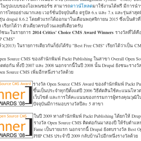
หาในรูปแบบของโอเพนซอร์ซ สามารถ
ดาวน์โหลด
มาใช้งานได้ฟรี มีการนำ
การไทยอย่างมากเลย เวอร์ชั่นปัจจุบันคือ ดรูปัล 6.x และ 7.x และรุ่นล่าสุดท
รุ่น drupal 8.6.2 โดยตัวแรกได้ออกมาในเดือนพฤศจิกายน 2015 ซึ่งเป็นตัวที่
ง เรียกได้ว่า ตัวเดียวครบถ้วนเลยทีเดียวครับ
2014 Critics' Choice CMS Award Winners
้ชนะในรายการ
รางวัลที่ได้คื
HP CMS"
แล้ว(2013) ในรายการเดียวกันก็ยังได้รับ "
Best Free CMS" เรียกได้ว่าเป็น CMS 
en Source CMS ของสำนักพิมพ์ Packt Publishing ในสาขา Overall Open S
ดต่อกัน ทั้งปี 2007 และ 2008 นอกจากนี้ในปี 2008 นั้น Drupal ยังชนะรางว
en Source CMS เพิ่มอีกหนึ่งรางวัลด้วย
รางวัล Open Source CMS Award ของสำนักพิมพ์ Packt Pub
ขึ้นเป็นประจำทุกปีตั้งแต่ปี 2006 วิธีตัดสินใช้คะแนนโหว
เว็บไซต์ และการให้คะแนนของกรรมการผู้ทรงคุณวุฒิ
ปัจจุบันมีการมอบรางวัลปีละ 5 สาขา
ในปี 2009 ทางสำนักพิมพ์ Packt Publishing ได้ยกให้ Drup
รางวัล Open Source CMS ติดต่อกันมาสองปี ให้รับตำแหน่
Fame เป็นรายแรก นอกจากนี้ Drupal ยังตบรางวัล Best O
PHP CMS ประจำปี 2009 กลับบ้านไปอีกหนึ่งรางวัลด้วย