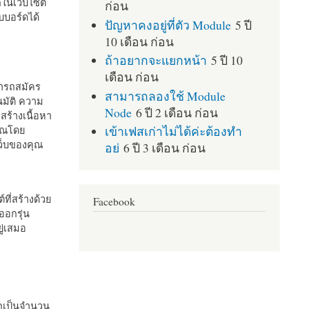
กในเว็บไซต์
ก่อน
บอร์ดได้
ปัญหาคงอยู่ที่ตัว Module
5 ปี
10 เดือน ก่อน
ถ้าอยากจะแยกหน้า
5 ปี 10
เดือน ก่อน
มารถสมัคร
สามารถลองใช้ Module
มัติ ความ
Node
6 ปี 2 เดือน ก่อน
สร้างเนื้อหา
เข้าเฟสเก่าไม่ได้ค่ะต้องทำ
คุณโดย
เว็บของคุณ
อย่
6 ปี 3 เดือน ก่อน
ที่สร้างด้วย
Facebook
ออกรุ่น
ู่เสมอ
กเป็นจำนวน