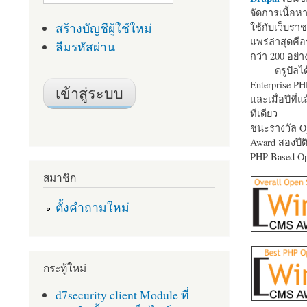
จัดการเนื้อ
สร้างบัญชีผู้ใช้ใหม่
ใช้กับเว็บราช
แพร่ล่าสุดคือ
ลืมรหัสผ่าน
กว่า 200 อย่า
ดรูปัลได
Enterprise P
และเมื่อปีที่
ทีเดียว
ชนะรางวัล Op
Award สองปีติ
PHP Based Op
สมาชิก
ตั้งคำถามใหม่
กระทู้ใหม่
d7security client Module ที่