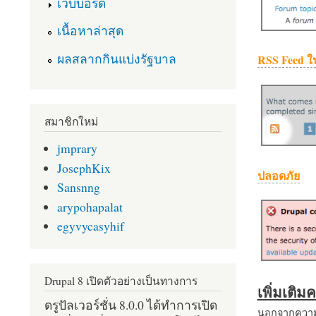
เว็บบอร์ด
เนื้อหาล่าสุด
ผลสลากกินแบ่งรัฐบาล
RSS Feed ใ
สมาชิกใหม่
jmprary
JosephKix
ปลอดภัย
Sansnng
arypohapalat
egyvycasyhif
Drupal 8 เปิดตัวอย่างเป็นทางการ
เพิ่มเติ
ดรูปัลเวอร์ชั่น 8.0.0 ได้ทำการเปิด
นอกจากความส