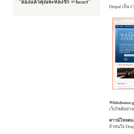
ลองแล้วคุณจะหลงรัก
"
"
Drupal เป็น 
Whitehouse.g
เว็บไซต์อย่
ดาวน์โหลดแล
ถ้าสนใจ Drupa