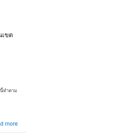
านเขต
นี้ทำตาม
d more