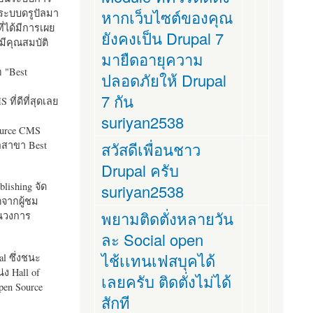
ระบบดรูปัลมา
หากเว็บไซต์ของคุณ
ี่ได้มีการเผย
ยังคงเป็น Drupal 7
มีคุณสมบัติ
มายืดอายุความ
อ "
Best
ปลอดภัยให้ Drupal
7 กัน
ที่ดีที่สุดเลย
suriyan2538
ource CMS
ัลสาขา Best
สวัสดีเพื่อนชาว
Drupal ครับ
lishing จัด
suriyan2538
ตจากผู้ชม
พยามติดตั่งหลายวัน
ในวงการ
ละ Social open
ไช้เเทนเฟสบุคได้
al ซึ่งชนะ
ง Hall of
เลยครับ ติดตั่งไม่ได้
pen Source
สักที