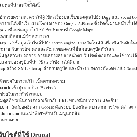
มดูลที่น่าสนใจมีดังนี้
อำนวยความสะดวกให้ผู้ใช้ส่งเรื่องบนเว็บของคุณไปยัง Digg และ social bo
หารายได้เข้าเว็บ ผ่านโฆษณาของ Google AdSense ซึ่งติดตั้งผ่านหน้าเว็บ
ps
- เชื่อมข้อมูลเว็บไซต์เข้ากับแผนที่ Google Maps
ระบบอีคอมเมิร์ซครบวงจร
map
- ส่งข้อมูลเว็บไซต์ไปยัง search engine อย่างอัตโนมัติ เพื่อเพิ่มอันดั
มากมาย กับการอัพเดทและพัฒนาของคนที่ชื่นชอบดรูปัลทั่วโลก
นโมดูลสำหรับจัดการ การแสดงผลของหน้าตาเว็บไซต์ ตกแต่งและใช้งานได้
แคชของดรูปัลที่น่าใช้ และใช้งานได้ดีมาก
map
สร้าง XML sitemap สำหรับดรูปัล และมีระบบส่งการอัพเดทไปยัง Search
ัวช่วยในการแก้ไขเนื้อหาบทความ
OAuth
เข้าสู่ระบบด้วย Facebook
วช่วยในการกำจัดสแปม
มดูลที่ช่วยในการตั้งค่าเกี่ยวกับ URL ของชนิดบทความและอื่นๆ
HA
มาใหม่ยอดฮิตจาก Google คือระบบ ป้องกันสแปมจากการโพสต์ต่างๆ ภ
ation menu
แนะนำพิเศษสำหรับเมนูแอดมิน
อีกมากมาย
ว็บไซต์ที่ใช้ Drupal