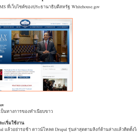
CMS ที่เว็บไซต์ของประธานาธิบดีสหรัฐ Whitehouse.gov
ov
างเป็นทางการของทำเนียบขาว
ะเริ่มใช้งาน
l แล้วอย่ารอช้า ดาวน์โหลด Drupal รุ่นล่าสุดตามลิงก์ด้านล่างแล้วติดตั้งได