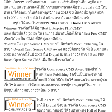
ใช้กับเว็บราชการไทยอย่างมากเลย เวอร์ชั่นปัจจุบันคือ ดรูปัล 6.x
และ 7.x และรุ่นล่าสุดที่ได้มีการเผยแพร่ล่าสุดคือรุ่น drupal 8.6.2 โดย
ตัวแรกได้ออกมาในเดือนพฤศจิกายน 2015 ซึ่งเป็นตัวที่มีคุณสมบัติ
กว่า 200 อย่าง เรียกได้ว่า ตัวเดียวครบถ้วนเลยทีเดียวครับ
2014 Critics' Choice CMS Award
ดรูปัลได้ชนะในรายการ
Winners
รางวัลที่ได้คือ "
Best Enterprise PHP CMS"
และเมื่อปีที่แล้ว(2013) ในรายการเดียวกันก็ยังได้รับ "
Best Free CMS"
เรียกได้ว่าเป็น CMS ที่ดีที่สุดเลยทีเดียว
ชนะรางวัล Open Source CMS ของสำนักพิมพ์ Packt Publishing ใน
สาขา Overall Open Source CMS Award สองปีติดต่อกัน ทั้งปี 2007 และ
2008 นอกจากนี้ในปี 2008 นั้น Drupal ยังชนะรางวัลสาขา Best PHP
Based Open Source CMS เพิ่มอีกหนึ่งรางวัลด้วย
รางวัล Open Source CMS Award ของสำนัก
พิมพ์ Packt Publishing จัดขึ้นเป็นประจำทุกปี
ตั้งแต่ปี 2006 วิธีตัดสินใช้คะแนนโหวตจากผู้ชม
เว็บไซต์ และการให้คะแนนของกรรมการผู้ทรงคุณวุฒิในวงการ
ปัจจุบันมีการมอบรางวัลปีละ 5 สาขา
ในปี 2009 ทางสำนักพิมพ์ Packt Publishing ได้
ยกให้ Drupal ซึ่งชนะรางวัล Open Source CMS
ติดต่อกันมาสองปี ให้รับตำแหน่ง Hall of Fame