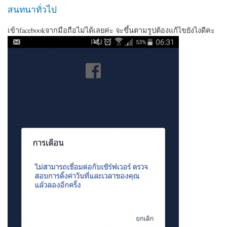
สนทนาทั่วไป
เข้าfacebookจากมือถือไม่ได้เลยค่ะ จะขึ้นตามรูปต้องแก้ไขยังไงดีคะ