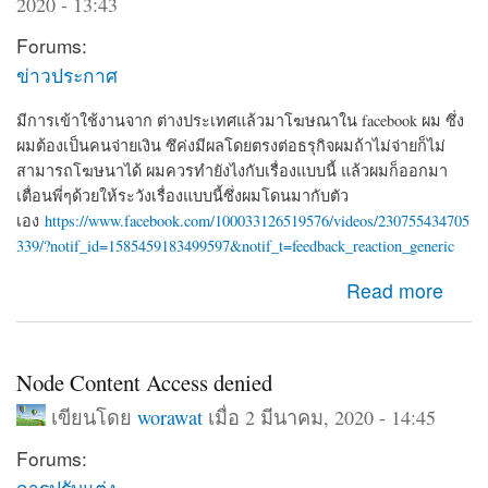
2020 - 13:43
Forums:
ข่าวประกาศ
มีการเข้าใช้งานจาก ต่างประเทศแล้วมาโฆษณาใน facebook ผม ซึ่ง
ผมต้องเป็นคนจ่ายเงิน ซึค่งมีผลโดยตรงต่อธรุกิจผมถ้าไม่จ่ายก็ไม่
สามารถโฆษนาได้ ผมควรทำยังไงกับเรื่องแบบนี้ แล้วผมก็ออกมา
เตื่อนพี่ๆด้วยให้ระวังเรื่องแบบนี้ซึ่งผมโดนมากับตัว
เอง
https://www.facebook.com/100033126519576/videos/230755434705
339/?notif_id=1585459183499597&notif_t=feedback_reaction_generic
about ผมโดน Hack จาก iP 192.126.154.97 ซึ่งเอาของตัว
Read more
เองมาโฆษนา ซึ่งเป็นเงินของผมที่จะต้องจ่าย
Node Content Access denied
เขียนโดย
worawat
เมื่อ 2 มีนาคม, 2020 - 14:45
Forums:
การปรับแต่ง