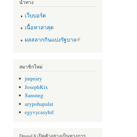
นำทาง
เว็บบอร์ด
เนื้อหาล่าสุด
(link is external)
ผลสลากกินแบ่งรัฐบาล
สมาชิกใหม่
jmprary
JosephKix
Sansnng
arypohapalat
egyvycasyhif
Drupal 8 เปิดตัวอย่างเป็นทางการ