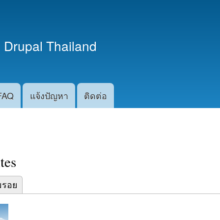
ข้าม
ไปยัง
เนื้อหา
 Drupal Thailand
หลัก
FAQ
แจ้งปัญหา
ติดต่อ
tes
)
มรอย
abs