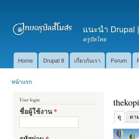
เมนูรอง
แนะนำ Drupal |
ดรูปัลไทย
Home
Drupal 8
เกี่ยวกับเรา
Forum
Main menu
หน้าแรก
คุณอยู่ที่นี่
thekopi
User login
ชื่อผู้ใช้งาน
*
(แท็บปัจจุบัน
ดู
ตา
Primary t
รหัสผ่าน
*