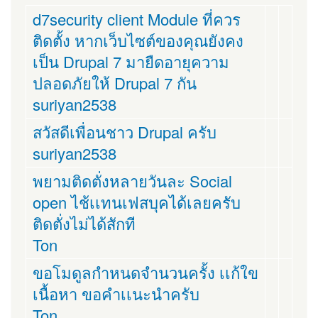
d7security client Module ที่ควร
ติดตั้ง หากเว็บไซต์ของคุณยังคง
เป็น Drupal 7 มายืดอายุความ
ปลอดภัยให้ Drupal 7 กัน
suriyan2538
สวัสดีเพื่อนชาว Drupal ครับ
suriyan2538
พยามติดตั่งหลายวันละ Social
open ไช้เเทนเฟสบุคได้เลยครับ
ติดตั่งไม่ได้สักที
Ton
ขอโมดูลกำหนดจำนวนครั้ง เเก้ใข
เนื้อหา ขอคำเเนะนำครับ
Ton