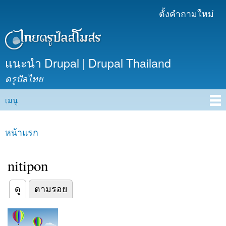
ข้าม
ตั้งคำถามใหม่
เมนูรอง
ไปยัง
เนื้อหา
หลัก
แนะนำ Drupal | Drupal Thailand
ดรูปัลไทย
เมนู
Main menu
หน้าแรก
คุณอยู่ที่นี่
nitipon
(แท็บปัจจุบัน)
ดู
ตามรอย
Primary tabs