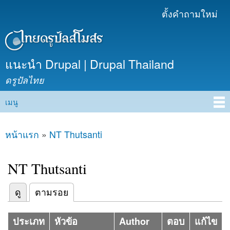
ข้าม
ตั้งคำถามใหม่
เมนูรอง
ไปยัง
เนื้อหา
หลัก
แนะนำ Drupal | Drupal Thailand
ดรูปัลไทย
เมนู
Main menu
หน้าแรก
»
NT Thutsanti
คุณอยู่ที่นี่
NT Thutsanti
(แท็บปัจจุบัน)
ดู
ตามรอย
Primary tabs
ประเภท
หัวข้อ
Author
ตอบ
แก้ไข