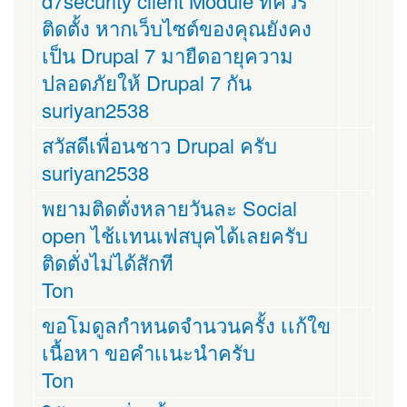
d7security client Module ที่ควร
ติดตั้ง หากเว็บไซต์ของคุณยังคง
เป็น Drupal 7 มายืดอายุความ
ปลอดภัยให้ Drupal 7 กัน
suriyan2538
สวัสดีเพื่อนชาว Drupal ครับ
suriyan2538
พยามติดตั่งหลายวันละ Social
open ไช้เเทนเฟสบุคได้เลยครับ
ติดตั่งไม่ได้สักที
Ton
ขอโมดูลกำหนดจำนวนครั้ง เเก้ใข
เนื้อหา ขอคำเเนะนำครับ
Ton