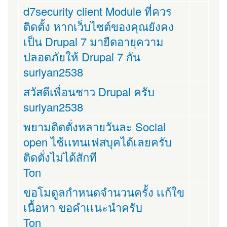
d7security client Module ที่ควร
ติดตั้ง หากเว็บไซต์ของคุณยังคง
เป็น Drupal 7 มายืดอายุความ
ปลอดภัยให้ Drupal 7 กัน
suriyan2538
สวัสดีเพื่อนชาว Drupal ครับ
suriyan2538
พยามติดตั่งหลายวันละ Social
open ไช้เเทนเฟสบุคได้เลยครับ
ติดตั่งไม่ได้สักที
Ton
ขอโมดูลกำหนดจำนวนครั้ง เเก้ใข
เนื้อหา ขอคำเเนะนำครับ
Ton