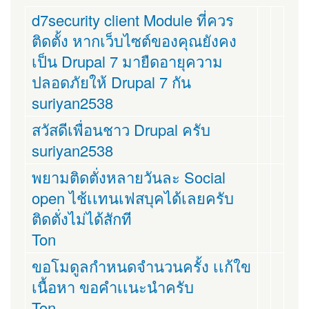
d7security client Module ที่ควร
ติดตั้ง หากเว็บไซต์ของคุณยังคง
เป็น Drupal 7 มายืดอายุความ
ปลอดภัยให้ Drupal 7 กัน
suriyan2538
สวัสดีเพื่อนชาว Drupal ครับ
suriyan2538
พยามติดตั่งหลายวันละ Social
open ไช้เเทนเฟสบุคได้เลยครับ
ติดตั่งไม่ได้สักที
Ton
ขอโมดูลกำหนดจำนวนครั้ง เเก้ใข
เนื้อหา ขอคำเเนะนำครับ
Ton