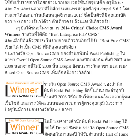
ใช้กับเว็บราชการไทยอย่างมากเลย เวอร์ชั่นปัจจุบันคือ ดรูปัล 6.x
และ 7.x และรุ่นล่าสุดที่ได้มีการเผยแพร่ล่าสุดคือรุ่น drupal 8.6.2 โดย
ตัวแรกได้ออกมาในเดือนพฤศจิกายน 2015 ซึ่งเป็นตัวที่มีคุณสมบัติ
กว่า 200 อย่าง เรียกได้ว่า ตัวเดียวครบถ้วนเลยทีเดียวครับ
2014 Critics' Choice CMS Award
ดรูปัลได้ชนะในรายการ
Winners
รางวัลที่ได้คือ "
Best Enterprise PHP CMS"
และเมื่อปีที่แล้ว(2013) ในรายการเดียวกันก็ยังได้รับ "
Best Free CMS"
เรียกได้ว่าเป็น CMS ที่ดีที่สุดเลยทีเดียว
ชนะรางวัล Open Source CMS ของสำนักพิมพ์ Packt Publishing ใน
สาขา Overall Open Source CMS Award สองปีติดต่อกัน ทั้งปี 2007 และ
2008 นอกจากนี้ในปี 2008 นั้น Drupal ยังชนะรางวัลสาขา Best PHP
Based Open Source CMS เพิ่มอีกหนึ่งรางวัลด้วย
รางวัล Open Source CMS Award ของสำนัก
พิมพ์ Packt Publishing จัดขึ้นเป็นประจำทุกปี
ตั้งแต่ปี 2006 วิธีตัดสินใช้คะแนนโหวตจากผู้ชม
เว็บไซต์ และการให้คะแนนของกรรมการผู้ทรงคุณวุฒิในวงการ
ปัจจุบันมีการมอบรางวัลปีละ 5 สาขา
ในปี 2009 ทางสำนักพิมพ์ Packt Publishing ได้
ยกให้ Drupal ซึ่งชนะรางวัล Open Source CMS
ติดต่อกันมาสองปี ให้รับตำแหน่ง Hall of Fame