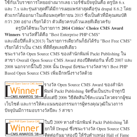
ใช้กับเว็บราชการไทยอย่างมากเลย เวอร์ชั่นปัจจุบันคือ ดรูปัล 6.x
และ 7.x และรุ่นล่าสุดที่ได้มีการเผยแพร่ล่าสุดคือรุ่น drupal 8.6.2 โดย
ตัวแรกได้ออกมาในเดือนพฤศจิกายน 2015 ซึ่งเป็นตัวที่มีคุณสมบัติ
กว่า 200 อย่าง เรียกได้ว่า ตัวเดียวครบถ้วนเลยทีเดียวครับ
2014 Critics' Choice CMS Award
ดรูปัลได้ชนะในรายการ
Winners
รางวัลที่ได้คือ "
Best Enterprise PHP CMS"
และเมื่อปีที่แล้ว(2013) ในรายการเดียวกันก็ยังได้รับ "
Best Free CMS"
เรียกได้ว่าเป็น CMS ที่ดีที่สุดเลยทีเดียว
ชนะรางวัล Open Source CMS ของสำนักพิมพ์ Packt Publishing ใน
สาขา Overall Open Source CMS Award สองปีติดต่อกัน ทั้งปี 2007 และ
2008 นอกจากนี้ในปี 2008 นั้น Drupal ยังชนะรางวัลสาขา Best PHP
Based Open Source CMS เพิ่มอีกหนึ่งรางวัลด้วย
รางวัล Open Source CMS Award ของสำนัก
พิมพ์ Packt Publishing จัดขึ้นเป็นประจำทุกปี
ตั้งแต่ปี 2006 วิธีตัดสินใช้คะแนนโหวตจากผู้ชม
เว็บไซต์ และการให้คะแนนของกรรมการผู้ทรงคุณวุฒิในวงการ
ปัจจุบันมีการมอบรางวัลปีละ 5 สาขา
ในปี 2009 ทางสำนักพิมพ์ Packt Publishing ได้
ยกให้ Drupal ซึ่งชนะรางวัล Open Source CMS
ติดต่อกันมาสองปี ให้รับตำแหน่ง Hall of Fame