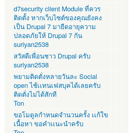
d7security client Module ที่ควร
ติดตั้ง หากเว็บไซต์ของคุณยังคง
เป็น Drupal 7 มายืดอายุความ
ปลอดภัยให้ Drupal 7 กัน
suriyan2538
สวัสดีเพื่อนชาว Drupal ครับ
suriyan2538
พยามติดตั่งหลายวันละ Social
open ไช้เเทนเฟสบุคได้เลยครับ
ติดตั่งไม่ได้สักที
Ton
ขอโมดูลกำหนดจำนวนครั้ง เเก้ใข
เนื้อหา ขอคำเเนะนำครับ
Ton