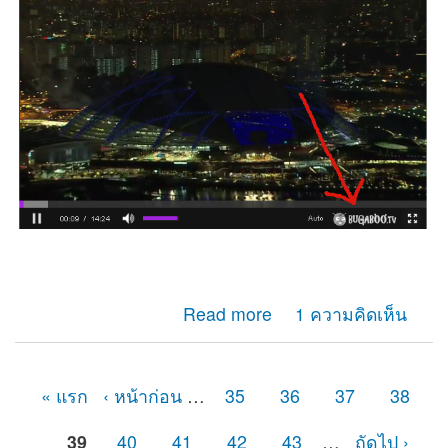
about มาทำLogo ใส่Videoแบบง่ายๆเหมือนเว็บดัง
Read more
1 ความคิดเห็น
« แรก
‹ หน้าก่อน
…
35
36
37
38
หน้า
39
40
41
42
43
…
ถัดไป ›