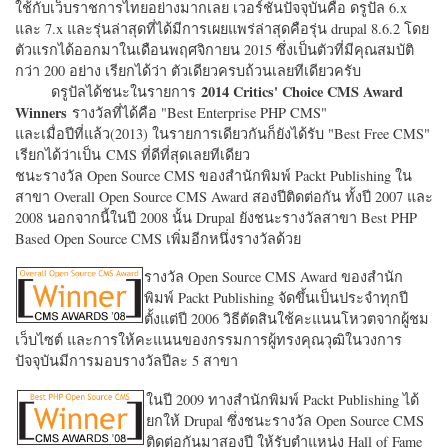
ใช้กับเว็บราชการไทยอย่างมากเลย เวอร์ชั่นปัจจุบันคือ ดรูปัล 6.x
และ 7.x และรุ่นล่าสุดที่ได้มีการเผยแพร่ล่าสุดคือรุ่น drupal 8.6.2 โดย
ตัวแรกได้ออกมาในเดือนพฤศจิกายน 2015 ซึ่งเป็นตัวที่มีคุณสมบัติ
กว่า 200 อย่าง เรียกได้ว่า ตัวเดียวครบถ้วนเลยทีเดียวครับ
2014 Critics' Choice CMS Award
ดรูปัลได้ชนะในรายการ
Winners
รางวัลที่ได้คือ "
Best Enterprise PHP CMS"
และเมื่อปีที่แล้ว(2013) ในรายการเดียวกันก็ยังได้รับ "
Best Free CMS"
เรียกได้ว่าเป็น CMS ที่ดีที่สุดเลยทีเดียว
ชนะรางวัล Open Source CMS ของสำนักพิมพ์ Packt Publishing ใน
สาขา Overall Open Source CMS Award สองปีติดต่อกัน ทั้งปี 2007 และ
2008 นอกจากนี้ในปี 2008 นั้น Drupal ยังชนะรางวัลสาขา Best PHP
Based Open Source CMS เพิ่มอีกหนึ่งรางวัลด้วย
รางวัล Open Source CMS Award ของสำนัก
พิมพ์ Packt Publishing จัดขึ้นเป็นประจำทุกปี
ตั้งแต่ปี 2006 วิธีตัดสินใช้คะแนนโหวตจากผู้ชม
เว็บไซต์ และการให้คะแนนของกรรมการผู้ทรงคุณวุฒิในวงการ
ปัจจุบันมีการมอบรางวัลปีละ 5 สาขา
ในปี 2009 ทางสำนักพิมพ์ Packt Publishing ได้
ยกให้ Drupal ซึ่งชนะรางวัล Open Source CMS
ติดต่อกันมาสองปี ให้รับตำแหน่ง Hall of Fame