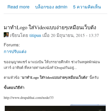
about เช่า hosting ที่ไหนดี แนะนำการเช่าโฮสติ้งทำเว็บ
Read more
บล็อกของ admin
5 ความคิดเห็น
มาทำLogo ใส่Videoแบบง่ายๆเหมือนเว็บดัง
เขียนโดย
titipun
เมื่อ 20 มิถุนายน, 2015 - 13:37
Forums:
การปรับแต่ง
ขออนุญาตแชร์ มาแบ่งปัน ให้บรรยายคึกคัก ช่วงวันหยุดพักผ่อน
เสาร์-อาทิยต์ ที่หลายท่านคงนั่งทำDrupalกันอยู่...
มาทำLogo ใส่Videoแบบง่ายๆเหมือนเว็บดัง
ตามหัวข้อ "
" นี้ครับ
ขั้นตอนวิธีทำ
http://www.drupalthai.com/node/33