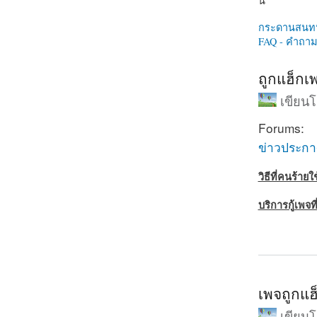
นี่
กระดานสนท
FAQ - คำถามท
ถูกแฮ็กเพ
เขียน
Forums:
ข่าวประก
วิธีที่คนร้าย
บริการกู้เพจท
about ถูกแฮ็
เพจถูกแฮ็
เขียน