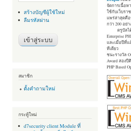
จัดการเนื้อ
สร้างบัญชีผู้ใช้ใหม่
ใช้กับเว็บราช
แพร่ล่าสุดคือ
ลืมรหัสผ่าน
กว่า 200 อย่า
ดรูปัลได
Enterprise P
และเมื่อปีที่
ทีเดียว
ชนะรางวัล Op
Award สองปีติ
PHP Based Op
สมาชิก
ตั้งคำถามใหม่
กระทู้ใหม่
d7security client Module ที่