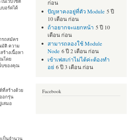
กในเว็บไซต์
ก่อน
บอร์ดได้
ปัญหาคงอยู่ที่ตัว Module
5 ปี
10 เดือน ก่อน
ถ้าอยากจะแยกหน้า
5 ปี 10
เดือน ก่อน
มารถสมัคร
สามารถลองใช้ Module
มัติ ความ
Node
6 ปี 2 เดือน ก่อน
สร้างเนื้อหา
เข้าเฟสเก่าไม่ได้ค่ะต้องทำ
คุณโดย
เว็บของคุณ
อย่
6 ปี 3 เดือน ก่อน
ที่สร้างด้วย
Facebook
ออกรุ่น
ู่เสมอ
กเป็นจำนวน