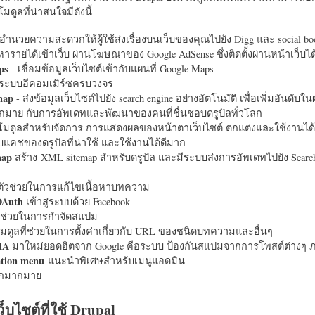
มดูลที่น่าสนใจมีดังนี้
อำนวยความสะดวกให้ผู้ใช้ส่งเรื่องบนเว็บของคุณไปยัง Digg และ social bo
หารายได้เข้าเว็บ ผ่านโฆษณาของ Google AdSense ซึ่งติดตั้งผ่านหน้าเว็บ
ps
- เชื่อมข้อมูลเว็บไซต์เข้ากับแผนที่ Google Maps
ระบบอีคอมเมิร์ซครบวงจร
map
- ส่งข้อมูลเว็บไซต์ไปยัง search engine อย่างอัตโนมัติ เพื่อเพิ่มอันดั
มากมาย กับการอัพเดทและพัฒนาของคนที่ชื่นชอบดรูปัลทั่วโลก
นโมดูลสำหรับจัดการ การแสดงผลของหน้าตาเว็บไซต์ ตกแต่งและใช้งานได้
แคชของดรูปัลที่น่าใช้ และใช้งานได้ดีมาก
map
สร้าง XML sitemap สำหรับดรูปัล และมีระบบส่งการอัพเดทไปยัง Search
ัวช่วยในการแก้ไขเนื้อหาบทความ
OAuth
เข้าสู่ระบบด้วย Facebook
วช่วยในการกำจัดสแปม
มดูลที่ช่วยในการตั้งค่าเกี่ยวกับ URL ของชนิดบทความและอื่นๆ
HA
มาใหม่ยอดฮิตจาก Google คือระบบ ป้องกันสแปมจากการโพสต์ต่างๆ ภ
ation menu
แนะนำพิเศษสำหรับเมนูแอดมิน
อีกมากมาย
ว็บไซต์ที่ใช้ Drupal