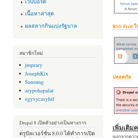
เว็บบอร์ด
เนื้อหาล่าสุด
ผลสลากกินแบ่งรัฐบาล
RSS Feed ใ
สมาชิกใหม่
jmprary
JosephKix
ปลอดภัย
Sansnng
arypohapalat
egyvycasyhif
Drupal 8 เปิดตัวอย่างเป็นทางการ
เพิ่มเติ
ดรูปัลเวอร์ชั่น 8.0.0 ได้ทำการเปิด
นอกจากความส