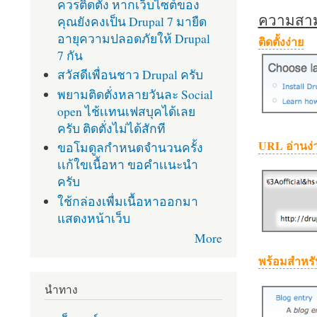
ควรติดตั้ง หากเว็บไซต์ของ
ความสามา
คุณยังคงเป็น Drupal 7 มายืด
อายุความปลอดภัยให้ Drupal
ติดตั้งง่าย
7 กัน
สวัสดีเพื่อนชาว Drupal ครับ
พยามติดตั่งหลายวันละ Social
open ไช้เเทนเฟสบุคได้เลย
ครับ ติดตั่งไม่ได้สักที
URL อ่านง่
ขอโมดูลกำหนดจำนวนครั้ง
เเก้ใขเนื้อหา ขอคำเเนะนำ
ครับ
ใช้กล่องเพื่มเนื้อหาออกมา
แสดงหน้าเว็บ
More
พร้อมสำหรั
นำทาง