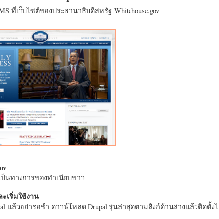
CMS ที่เว็บไซต์ของประธานาธิบดีสหรัฐ Whitehouse.gov
ov
างเป็นทางการของทำเนียบขาว
ะเริ่มใช้งาน
l แล้วอย่ารอช้า ดาวน์โหลด Drupal รุ่นล่าสุดตามลิงก์ด้านล่างแล้วติดตั้งได