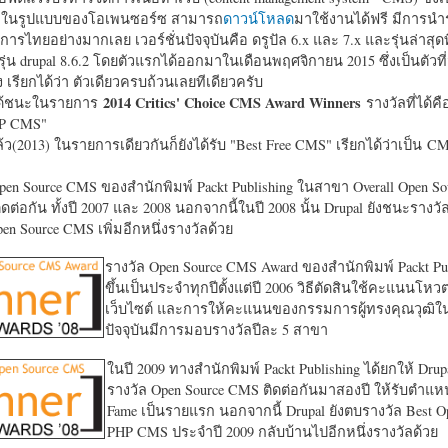
หาในรูปแบบของโอเพนซอร์ซ สามารถ
ดาวน์โหลด
มาใช้งานได้ฟรี มีการนำ
การไทยอย่างมากเลย เวอร์ชั่นปัจจุบันคือ ดรูปัล 6.x และ 7.x และรุ่นล่าสุดท
รุ่น drupal 8.6.2 โดยตัวแรกได้ออกมาในเดือนพฤศจิกายน 2015 ซึ่งเป็นตัวที่
ง เรียกได้ว่า ตัวเดียวครบถ้วนเลยทีเดียวครับ
2014 Critics' Choice CMS Award Winners
้ชนะในรายการ
รางวัลที่ได้คื
HP CMS"
แล้ว(2013) ในรายการเดียวกันก็ยังได้รับ "
Best Free CMS" เรียกได้ว่าเป็น CMS 
en Source CMS ของสำนักพิมพ์ Packt Publishing ในสาขา Overall Open S
ดต่อกัน ทั้งปี 2007 และ 2008 นอกจากนี้ในปี 2008 นั้น Drupal ยังชนะรางว
en Source CMS เพิ่มอีกหนึ่งรางวัลด้วย
รางวัล Open Source CMS Award ของสำนักพิมพ์ Packt Pub
ขึ้นเป็นประจำทุกปีตั้งแต่ปี 2006 วิธีตัดสินใช้คะแนนโหว
เว็บไซต์ และการให้คะแนนของกรรมการผู้ทรงคุณวุฒิ
ปัจจุบันมีการมอบรางวัลปีละ 5 สาขา
ในปี 2009 ทางสำนักพิมพ์ Packt Publishing ได้ยกให้ Drup
รางวัล Open Source CMS ติดต่อกันมาสองปี ให้รับตำแหน่
Fame เป็นรายแรก นอกจากนี้ Drupal ยังตบรางวัล Best O
PHP CMS ประจำปี 2009 กลับบ้านไปอีกหนึ่งรางวัลด้วย