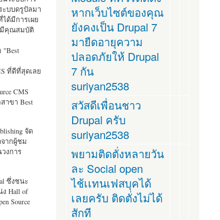
ระบบดรูปัลมา
หากเว็บไซต์ของคุณ
ี่ได้มีการเผย
ยังคงเป็น Drupal 7
มีคุณสมบัติ
มายืดอายุความ
อ "
Best
ปลอดภัยให้ Drupal
7 กัน
ที่ดีที่สุดเลย
suriyan2538
ource CMS
ัลสาขา Best
สวัสดีเพื่อนชาว
Drupal ครับ
lishing จัด
suriyan2538
ตจากผู้ชม
พยามติดตั่งหลายวัน
ในวงการ
ละ Social open
ไช้เเทนเฟสบุคได้
al ซึ่งชนะ
ง Hall of
เลยครับ ติดตั่งไม่ได้
pen Source
สักที