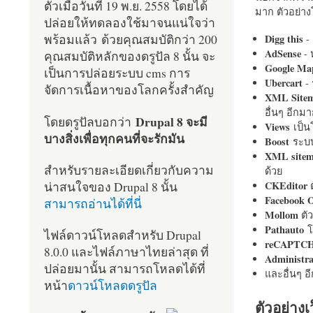
ตัวเมื่อวันที่ 19 พ.ย. 2558 โดยได้
มาก ตัวอย่างโ
ปล่อยให้ทดลองใช้มาจนแน่ใจว่า
พร้อมแล้ว ด้วยคุณสมบัติกว่า 200
Digg this
- 
AdSense
- 
คุณสมบัติหลักของดรูปัล 8 นั้น จะ
Google Ma
เป็นการปล่อยระบบ cms การ
Ubercart
- 
จัดการเนื้อหาของโลกครั้งสำคัญ
XML Site
อื่นๆ อีก
Drupal 8 จะมี
โดยดรูปัลบอกว่า
Views
เป็
บางสิ่งเพื่อทุกคนที่จะรักมัน
Boost
ระบบ
XML site
สำหรับรายละเอียดเกี่ยวกับความ
ด้วย
น่าสนใจของ Drupal 8 นั้น
CKEditor
ต
Facebook 
สามารถอ่านได้ที่นี่
Mollom
ตั
Pathauto
โ
ไฟล์ดาวน์โหลดสำหรับ Drupal
reCAPTC
8.0.0 และไฟล์ภาษาไทยล่าสุด ที่
Administr
ปล่อยมานั้น สามารถโหลดได้ที่
และอื่นๆ 
หน้า
ดาวน์โหลดดรูปัล
ตัวอย่างเ