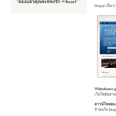
ลองแล้วคุณจะหลงรัก
"
"
Drupal เป็น 
Whitehouse.g
เว็บไซต์อย่
ดาวน์โหลดแล
ถ้าสนใจ Drupa