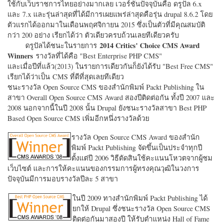
ใช้กับเว็บราชการไทยอย่างมากเลย เวอร์ชั่นปัจจุบันคือ ดรูปัล 6.x
และ 7.x และรุ่นล่าสุดที่ได้มีการเผยแพร่ล่าสุดคือรุ่น drupal 8.6.2 โดย
ตัวแรกได้ออกมาในเดือนพฤศจิกายน 2015 ซึ่งเป็นตัวที่มีคุณสมบัติ
กว่า 200 อย่าง เรียกได้ว่า ตัวเดียวครบถ้วนเลยทีเดียวครับ
2014 Critics' Choice CMS Award
ดรูปัลได้ชนะในรายการ
Winners
รางวัลที่ได้คือ "
Best Enterprise PHP CMS"
และเมื่อปีที่แล้ว(2013) ในรายการเดียวกันก็ยังได้รับ "
Best Free CMS"
เรียกได้ว่าเป็น CMS ที่ดีที่สุดเลยทีเดียว
ชนะรางวัล Open Source CMS ของสำนักพิมพ์ Packt Publishing ใน
สาขา Overall Open Source CMS Award สองปีติดต่อกัน ทั้งปี 2007 และ
2008 นอกจากนี้ในปี 2008 นั้น Drupal ยังชนะรางวัลสาขา Best PHP
Based Open Source CMS เพิ่มอีกหนึ่งรางวัลด้วย
รางวัล Open Source CMS Award ของสำนัก
พิมพ์ Packt Publishing จัดขึ้นเป็นประจำทุกปี
ตั้งแต่ปี 2006 วิธีตัดสินใช้คะแนนโหวตจากผู้ชม
เว็บไซต์ และการให้คะแนนของกรรมการผู้ทรงคุณวุฒิในวงการ
ปัจจุบันมีการมอบรางวัลปีละ 5 สาขา
ในปี 2009 ทางสำนักพิมพ์ Packt Publishing ได้
ยกให้ Drupal ซึ่งชนะรางวัล Open Source CMS
ติดต่อกันมาสองปี ให้รับตำแหน่ง Hall of Fame