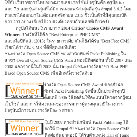
ใช้กับเว็บราชการไทยอย่างมากเลย เวอร์ชั่นปัจจุบันคือ ดรูปัล 6.x
และ 7.x และรุ่นล่าสุดที่ได้มีการเผยแพร่ล่าสุดคือรุ่น drupal 8.6.2 โดย
ตัวแรกได้ออกมาในเดือนพฤศจิกายน 2015 ซึ่งเป็นตัวที่มีคุณสมบัติ
กว่า 200 อย่าง เรียกได้ว่า ตัวเดียวครบถ้วนเลยทีเดียวครับ
2014 Critics' Choice CMS Award
ดรูปัลได้ชนะในรายการ
Winners
รางวัลที่ได้คือ "
Best Enterprise PHP CMS"
และเมื่อปีที่แล้ว(2013) ในรายการเดียวกันก็ยังได้รับ "
Best Free CMS"
เรียกได้ว่าเป็น CMS ที่ดีที่สุดเลยทีเดียว
ชนะรางวัล Open Source CMS ของสำนักพิมพ์ Packt Publishing ใน
สาขา Overall Open Source CMS Award สองปีติดต่อกัน ทั้งปี 2007 และ
2008 นอกจากนี้ในปี 2008 นั้น Drupal ยังชนะรางวัลสาขา Best PHP
Based Open Source CMS เพิ่มอีกหนึ่งรางวัลด้วย
รางวัล Open Source CMS Award ของสำนัก
พิมพ์ Packt Publishing จัดขึ้นเป็นประจำทุกปี
ตั้งแต่ปี 2006 วิธีตัดสินใช้คะแนนโหวตจากผู้ชม
เว็บไซต์ และการให้คะแนนของกรรมการผู้ทรงคุณวุฒิในวงการ
ปัจจุบันมีการมอบรางวัลปีละ 5 สาขา
ในปี 2009 ทางสำนักพิมพ์ Packt Publishing ได้
ยกให้ Drupal ซึ่งชนะรางวัล Open Source CMS
ติดต่อกันมาสองปี ให้รับตำแหน่ง Hall of Fame