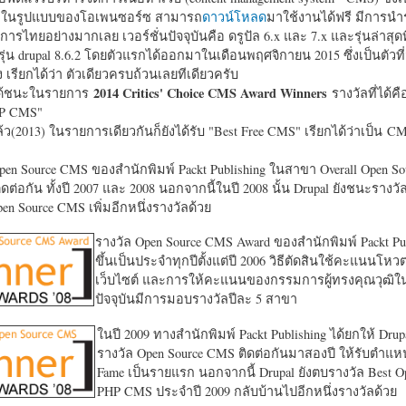
หาในรูปแบบของโอเพนซอร์ซ สามารถ
ดาวน์โหลด
มาใช้งานได้ฟรี มีการนำ
การไทยอย่างมากเลย เวอร์ชั่นปัจจุบันคือ ดรูปัล 6.x และ 7.x และรุ่นล่าสุดท
รุ่น drupal 8.6.2 โดยตัวแรกได้ออกมาในเดือนพฤศจิกายน 2015 ซึ่งเป็นตัวที่
ง เรียกได้ว่า ตัวเดียวครบถ้วนเลยทีเดียวครับ
2014 Critics' Choice CMS Award Winners
้ชนะในรายการ
รางวัลที่ได้คื
HP CMS"
แล้ว(2013) ในรายการเดียวกันก็ยังได้รับ "
Best Free CMS" เรียกได้ว่าเป็น CMS 
en Source CMS ของสำนักพิมพ์ Packt Publishing ในสาขา Overall Open S
ดต่อกัน ทั้งปี 2007 และ 2008 นอกจากนี้ในปี 2008 นั้น Drupal ยังชนะรางว
en Source CMS เพิ่มอีกหนึ่งรางวัลด้วย
รางวัล Open Source CMS Award ของสำนักพิมพ์ Packt Pub
ขึ้นเป็นประจำทุกปีตั้งแต่ปี 2006 วิธีตัดสินใช้คะแนนโหว
เว็บไซต์ และการให้คะแนนของกรรมการผู้ทรงคุณวุฒิ
ปัจจุบันมีการมอบรางวัลปีละ 5 สาขา
ในปี 2009 ทางสำนักพิมพ์ Packt Publishing ได้ยกให้ Drup
รางวัล Open Source CMS ติดต่อกันมาสองปี ให้รับตำแหน่
Fame เป็นรายแรก นอกจากนี้ Drupal ยังตบรางวัล Best O
PHP CMS ประจำปี 2009 กลับบ้านไปอีกหนึ่งรางวัลด้วย