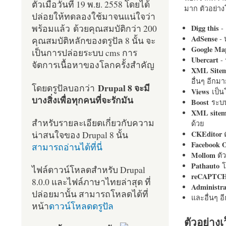
ตัวเมื่อวันที่ 19 พ.ย. 2558 โดยได้
มาก ตัวอย่างโ
ปล่อยให้ทดลองใช้มาจนแน่ใจว่า
พร้อมแล้ว ด้วยคุณสมบัติกว่า 200
Digg this
- 
AdSense
- 
คุณสมบัติหลักของดรูปัล 8 นั้น จะ
Google Ma
เป็นการปล่อยระบบ cms การ
Ubercart
- 
จัดการเนื้อหาของโลกครั้งสำคัญ
XML Site
อื่นๆ อีก
Drupal 8 จะมี
โดยดรูปัลบอกว่า
Views
เป็
บางสิ่งเพื่อทุกคนที่จะรักมัน
Boost
ระบบ
XML site
สำหรับรายละเอียดเกี่ยวกับความ
ด้วย
น่าสนใจของ Drupal 8 นั้น
CKEditor
ต
Facebook 
สามารถอ่านได้ที่นี่
Mollom
ตั
Pathauto
โ
ไฟล์ดาวน์โหลดสำหรับ Drupal
reCAPTC
8.0.0 และไฟล์ภาษาไทยล่าสุด ที่
Administr
ปล่อยมานั้น สามารถโหลดได้ที่
และอื่นๆ 
หน้า
ดาวน์โหลดดรูปัล
ตัวอย่างเ