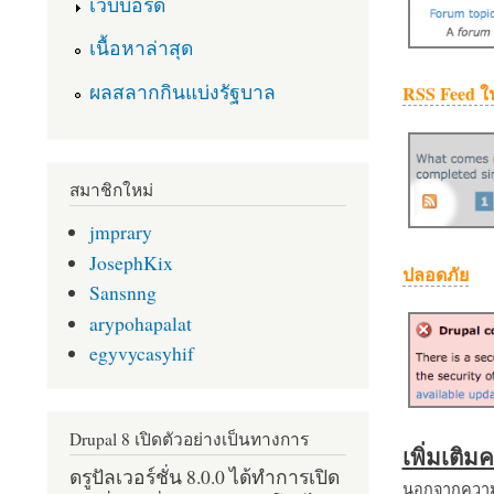
เว็บบอร์ด
เนื้อหาล่าสุด
ผลสลากกินแบ่งรัฐบาล
RSS Feed ใ
สมาชิกใหม่
jmprary
JosephKix
ปลอดภัย
Sansnng
arypohapalat
egyvycasyhif
Drupal 8 เปิดตัวอย่างเป็นทางการ
เพิ่มเติ
ดรูปัลเวอร์ชั่น 8.0.0 ได้ทำการเปิด
นอกจากความส