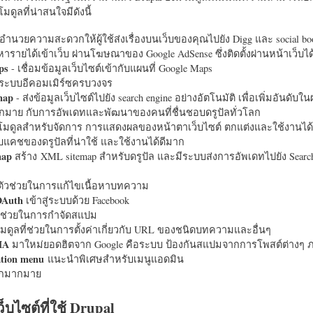
มดูลที่น่าสนใจมีดังนี้
อำนวยความสะดวกให้ผู้ใช้ส่งเรื่องบนเว็บของคุณไปยัง Digg และ social bo
หารายได้เข้าเว็บ ผ่านโฆษณาของ Google AdSense ซึ่งติดตั้งผ่านหน้าเว็บ
ps
- เชื่อมข้อมูลเว็บไซต์เข้ากับแผนที่ Google Maps
ระบบอีคอมเมิร์ซครบวงจร
map
- ส่งข้อมูลเว็บไซต์ไปยัง search engine อย่างอัตโนมัติ เพื่อเพิ่มอันดั
มากมาย กับการอัพเดทและพัฒนาของคนที่ชื่นชอบดรูปัลทั่วโลก
นโมดูลสำหรับจัดการ การแสดงผลของหน้าตาเว็บไซต์ ตกแต่งและใช้งานได้
แคชของดรูปัลที่น่าใช้ และใช้งานได้ดีมาก
map
สร้าง XML sitemap สำหรับดรูปัล และมีระบบส่งการอัพเดทไปยัง Search
ัวช่วยในการแก้ไขเนื้อหาบทความ
OAuth
เข้าสู่ระบบด้วย Facebook
วช่วยในการกำจัดสแปม
มดูลที่ช่วยในการตั้งค่าเกี่ยวกับ URL ของชนิดบทความและอื่นๆ
HA
มาใหม่ยอดฮิตจาก Google คือระบบ ป้องกันสแปมจากการโพสต์ต่างๆ ภ
ation menu
แนะนำพิเศษสำหรับเมนูแอดมิน
อีกมากมาย
ว็บไซต์ที่ใช้ Drupal