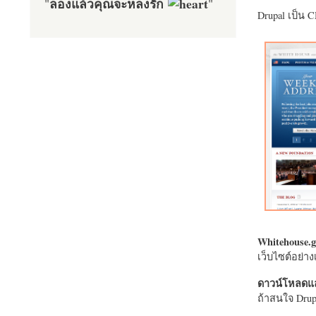
ลองแล้วคุณจะหลงรัก
"
"
Drupal เป็น 
Whitehouse.g
เว็บไซต์อย่
ดาวน์โหลดแล
ถ้าสนใจ Drupa