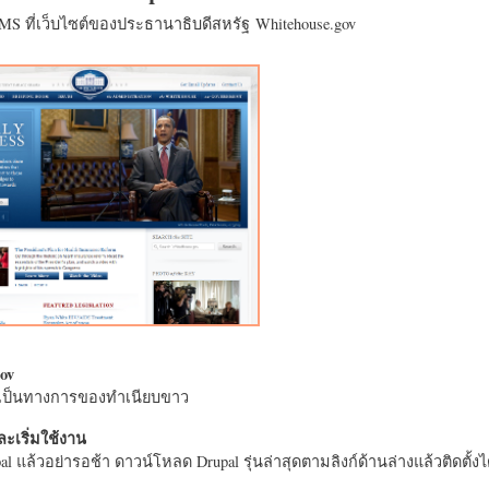
CMS ที่เว็บไซต์ของประธานาธิบดีสหรัฐ Whitehouse.gov
ov
างเป็นทางการของทำเนียบขาว
ะเริ่มใช้งาน
l แล้วอย่ารอช้า ดาวน์โหลด Drupal รุ่นล่าสุดตามลิงก์ด้านล่างแล้วติดตั้งได