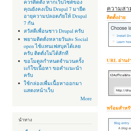
ควรติดตั้ง หากเว็บไซต์ของ
ความสามา
คุณยังคงเป็น Drupal 7 มายืด
อายุความปลอดภัยให้ Drupal
ติดตั้งง่าย
7 กัน
สวัสดีเพื่อนชาว Drupal ครับ
พยามติดตั่งหลายวันละ Social
open ไช้เเทนเฟสบุคได้เลย
ครับ ติดตั่งไม่ได้สักที
URL อ่านง่
ขอโมดูลกำหนดจำนวนครั้ง
เเก้ใขเนื้อหา ขอคำเเนะนำ
ครับ
ใช้กล่องเพื่มเนื้อหาออกมา
แสดงหน้าเว็บ
More
พร้อมสำหรั
นำทาง