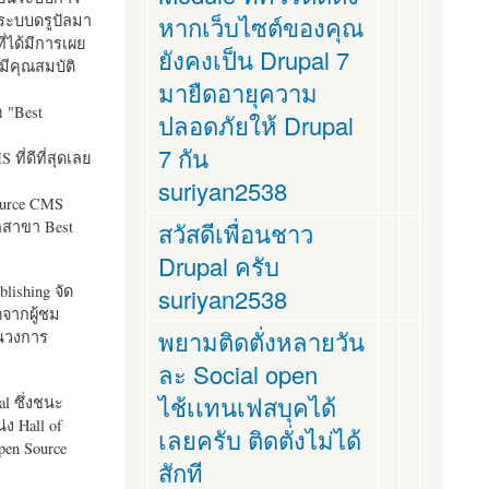
ระบบดรูปัลมา
หากเว็บไซต์ของคุณ
ี่ได้มีการเผย
ยังคงเป็น Drupal 7
มีคุณสมบัติ
มายืดอายุความ
อ "
Best
ปลอดภัยให้ Drupal
7 กัน
ที่ดีที่สุดเลย
suriyan2538
ource CMS
ัลสาขา Best
สวัสดีเพื่อนชาว
Drupal ครับ
lishing จัด
suriyan2538
ตจากผู้ชม
พยามติดตั่งหลายวัน
ในวงการ
ละ Social open
ไช้เเทนเฟสบุคได้
al ซึ่งชนะ
ง Hall of
เลยครับ ติดตั่งไม่ได้
pen Source
สักที