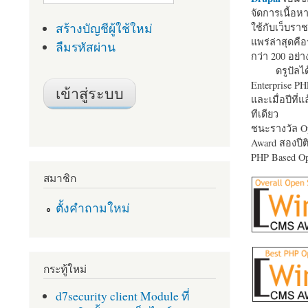
จัดการเนื้อ
สร้างบัญชีผู้ใช้ใหม่
ใช้กับเว็บราช
แพร่ล่าสุดคือ
ลืมรหัสผ่าน
กว่า 200 อย่า
ดรูปัลได
Enterprise P
และเมื่อปีที่
ทีเดียว
ชนะรางวัล Op
Award สองปีติ
PHP Based Op
สมาชิก
ตั้งคำถามใหม่
กระทู้ใหม่
d7security client Module ที่