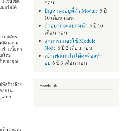
กในเว็บไซต์
ก่อน
บอร์ดได้
ปัญหาคงอยู่ที่ตัว Module
5 ปี
10 เดือน ก่อน
ถ้าอยากจะแยกหน้า
5 ปี 10
เดือน ก่อน
มารถสมัคร
สามารถลองใช้ Module
มัติ ความ
Node
6 ปี 2 เดือน ก่อน
สร้างเนื้อหา
เข้าเฟสเก่าไม่ได้ค่ะต้องทำ
คุณโดย
เว็บของคุณ
อย่
6 ปี 3 เดือน ก่อน
ที่สร้างด้วย
Facebook
ออกรุ่น
ู่เสมอ
กเป็นจำนวน