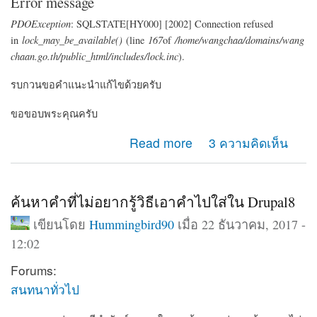
Error message
PDOException
: SQLSTATE[HY000] [2002] Connection refused
in
lock_may_be_available()
(line
167
of
/home/wangchaa/domains/wang
chaan.go.th/public_html/includes/lock.inc
).
รบกวนขอคำแนะนำแก้ไขด้วยครับ
ขอขอบพระคุณครับ
about เวบขึ้น error
Read more
3 ความคิดเห็น
ค้นหาคำที่ไม่อยากรู้วิธีเอาคำไปใส่ใน Drupal8
เขียนโดย
Hummingbird90
เมื่อ 22 ธันวาคม, 2017 -
12:02
Forums:
สนทนาทั่วไป