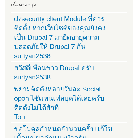
เนื้อหาล่าสุด
d7security client Module ที่ควร
ติดตั้ง หากเว็บไซต์ของคุณยังคง
เป็น Drupal 7 มายืดอายุความ
ปลอดภัยให้ Drupal 7 กัน
suriyan2538
สวัสดีเพื่อนชาว Drupal ครับ
suriyan2538
พยามติดตั่งหลายวันละ Social
open ไช้เเทนเฟสบุคได้เลยครับ
ติดตั่งไม่ได้สักที
Ton
ขอโมดูลกำหนดจำนวนครั้ง เเก้ใข
เนื้อหา ขอคำเเนะนำครับ