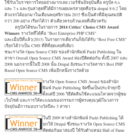
ใช้กับเว็บราชการไทยอย่างมากเลย เวอร์ชั่นปัจจุบันคือ ดรูปัล 6.x
และ 7.x และรุ่นล่าสุดที่ได้มีการเผยแพร่ล่าสุดคือรุ่น drupal 8.6.2 โดย
ตัวแรกได้ออกมาในเดือนพฤศจิกายน 2015 ซึ่งเป็นตัวที่มีคุณสมบัติ
กว่า 200 อย่าง เรียกได้ว่า ตัวเดียวครบถ้วนเลยทีเดียวครับ
2014 Critics' Choice CMS Award
ดรูปัลได้ชนะในรายการ
Winners
รางวัลที่ได้คือ "
Best Enterprise PHP CMS"
และเมื่อปีที่แล้ว(2013) ในรายการเดียวกันก็ยังได้รับ "
Best Free CMS"
เรียกได้ว่าเป็น CMS ที่ดีที่สุดเลยทีเดียว
ชนะรางวัล Open Source CMS ของสำนักพิมพ์ Packt Publishing ใน
สาขา Overall Open Source CMS Award สองปีติดต่อกัน ทั้งปี 2007 และ
2008 นอกจากนี้ในปี 2008 นั้น Drupal ยังชนะรางวัลสาขา Best PHP
Based Open Source CMS เพิ่มอีกหนึ่งรางวัลด้วย
รางวัล Open Source CMS Award ของสำนัก
พิมพ์ Packt Publishing จัดขึ้นเป็นประจำทุกปี
ตั้งแต่ปี 2006 วิธีตัดสินใช้คะแนนโหวตจากผู้ชม
เว็บไซต์ และการให้คะแนนของกรรมการผู้ทรงคุณวุฒิในวงการ
ปัจจุบันมีการมอบรางวัลปีละ 5 สาขา
ในปี 2009 ทางสำนักพิมพ์ Packt Publishing ได้
ยกให้ Drupal ซึ่งชนะรางวัล Open Source CMS
ติดต่อกันมาสองปี ให้รับตำแหน่ง Hall of Fame