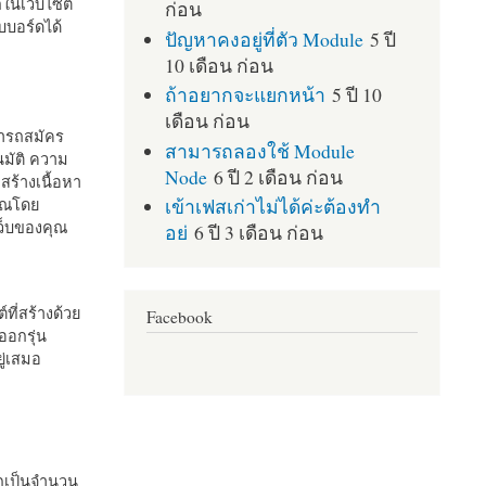
กในเว็บไซต์
ก่อน
บอร์ดได้
ปัญหาคงอยู่ที่ตัว Module
5 ปี
10 เดือน ก่อน
ถ้าอยากจะแยกหน้า
5 ปี 10
เดือน ก่อน
มารถสมัคร
สามารถลองใช้ Module
มัติ ความ
Node
6 ปี 2 เดือน ก่อน
สร้างเนื้อหา
เข้าเฟสเก่าไม่ได้ค่ะต้องทำ
คุณโดย
เว็บของคุณ
อย่
6 ปี 3 เดือน ก่อน
ที่สร้างด้วย
Facebook
ออกรุ่น
ู่เสมอ
กเป็นจำนวน