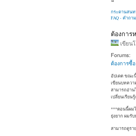
นี่
กระดานสนท
FAQ - คำถามท
ต้องการห
เขียน
Forums:
ต้องการซื้
อัปเดต ขณะนี
เขียนบทความเ
สามารถอ่านไ
เปลี่ยนเรียน
***ตอนนี้ผมไ
ยุ่งยาก ผมรั
สามารถดูรายละ