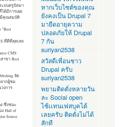
ระบบดรูปัลมา
หากเว็บไซต์ของคุณ
ี่ได้มีการเผย
ยังคงเป็น Drupal 7
มีคุณสมบัติ
มายืดอายุความ
อ "
Best
ปลอดภัยให้ Drupal
7 กัน
ที่ดีที่สุดเลย
suriyan2538
ource CMS
ัลสาขา Best
สวัสดีเพื่อนชาว
Drupal ครับ
lishing จัด
suriyan2538
ตจากผู้ชม
พยามติดตั่งหลายวัน
ในวงการ
ละ Social open
ไช้เเทนเฟสบุคได้
al ซึ่งชนะ
ง Hall of
เลยครับ ติดตั่งไม่ได้
pen Source
สักที