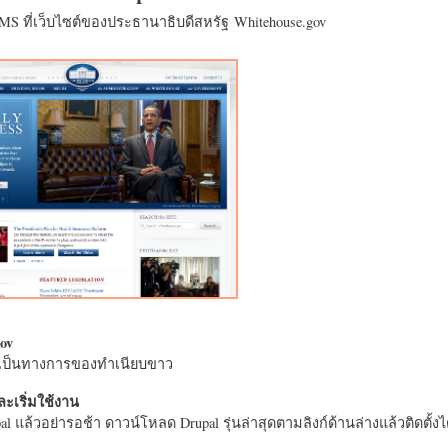
CMS ที่เว็บไซต์ของประธานาธิบดีสหรัฐ Whitehouse.gov
ov
างเป็นทางการของทำเนียบขาว
ะเริ่มใช้งาน
l แล้วอย่ารอช้า ดาวน์โหลด Drupal รุ่นล่าสุดตามลิงก์ด้านล่างแล้วติดตั้งได