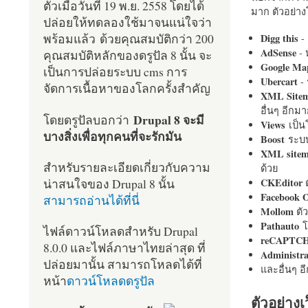
ตัวเมื่อวันที่ 19 พ.ย. 2558 โดยได้
มาก ตัวอย่างโ
ปล่อยให้ทดลองใช้มาจนแน่ใจว่า
พร้อมแล้ว ด้วยคุณสมบัติกว่า 200
Digg this
- 
AdSense
- 
คุณสมบัติหลักของดรูปัล 8 นั้น จะ
Google Ma
เป็นการปล่อยระบบ cms การ
Ubercart
- 
จัดการเนื้อหาของโลกครั้งสำคัญ
XML Site
อื่นๆ อีก
Drupal 8 จะมี
โดยดรูปัลบอกว่า
Views
เป็
บางสิ่งเพื่อทุกคนที่จะรักมัน
Boost
ระบบ
XML site
สำหรับรายละเอียดเกี่ยวกับความ
ด้วย
น่าสนใจของ Drupal 8 นั้น
CKEditor
ต
Facebook 
สามารถอ่านได้ที่นี่
Mollom
ตั
Pathauto
โ
ไฟล์ดาวน์โหลดสำหรับ Drupal
reCAPTC
8.0.0 และไฟล์ภาษาไทยล่าสุด ที่
Administr
ปล่อยมานั้น สามารถโหลดได้ที่
และอื่นๆ 
หน้า
ดาวน์โหลดดรูปัล
ตัวอย่างเ