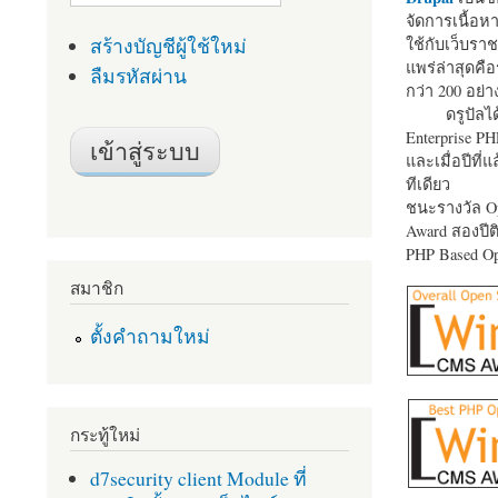
จัดการเนื้อ
สร้างบัญชีผู้ใช้ใหม่
ใช้กับเว็บราช
แพร่ล่าสุดคือ
ลืมรหัสผ่าน
กว่า 200 อย่า
ดรูปัลได
Enterprise P
และเมื่อปีที่
ทีเดียว
ชนะรางวัล Op
Award สองปีติ
PHP Based Op
สมาชิก
ตั้งคำถามใหม่
กระทู้ใหม่
d7security client Module ที่