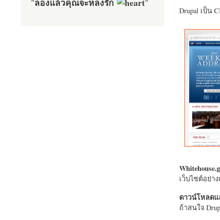
ลองแล้วคุณจะหลงรัก
"
"
Drupal เป็น 
Whitehouse.g
เว็บไซต์อย่
ดาวน์โหลดแล
ถ้าสนใจ Drupa