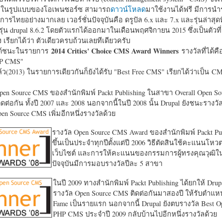
หาในรูปแบบของโอเพนซอร์ซ สามารถ
ดาวน์โหลด
มาใช้งานได้ฟรี มีการนำ
การไทยอย่างมากเลย เวอร์ชั่นปัจจุบันคือ ดรูปัล 6.x และ 7.x และรุ่นล่าสุดท
รุ่น drupal 8.6.2 โดยตัวแรกได้ออกมาในเดือนพฤศจิกายน 2015 ซึ่งเป็นตัวที่
ง เรียกได้ว่า ตัวเดียวครบถ้วนเลยทีเดียวครับ
2014 Critics' Choice CMS Award Winners
้ชนะในรายการ
รางวัลที่ได้คื
HP CMS"
แล้ว(2013) ในรายการเดียวกันก็ยังได้รับ "
Best Free CMS" เรียกได้ว่าเป็น CMS 
en Source CMS ของสำนักพิมพ์ Packt Publishing ในสาขา Overall Open S
ดต่อกัน ทั้งปี 2007 และ 2008 นอกจากนี้ในปี 2008 นั้น Drupal ยังชนะรางว
en Source CMS เพิ่มอีกหนึ่งรางวัลด้วย
รางวัล Open Source CMS Award ของสำนักพิมพ์ Packt Pub
ขึ้นเป็นประจำทุกปีตั้งแต่ปี 2006 วิธีตัดสินใช้คะแนนโหว
เว็บไซต์ และการให้คะแนนของกรรมการผู้ทรงคุณวุฒิ
ปัจจุบันมีการมอบรางวัลปีละ 5 สาขา
ในปี 2009 ทางสำนักพิมพ์ Packt Publishing ได้ยกให้ Drup
รางวัล Open Source CMS ติดต่อกันมาสองปี ให้รับตำแหน่
Fame เป็นรายแรก นอกจากนี้ Drupal ยังตบรางวัล Best O
PHP CMS ประจำปี 2009 กลับบ้านไปอีกหนึ่งรางวัลด้วย