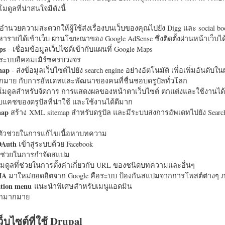
มดูลที่น่าสนใจมีดังนี้
อำนวยความสะดวกให้ผู้ใช้ส่งเรื่องบนเว็บของคุณไปยัง Digg และ social bo
หารายได้เข้าเว็บ ผ่านโฆษณาของ Google AdSense ซึ่งติดตั้งผ่านหน้าเว็บ
ps
- เชื่อมข้อมูลเว็บไซต์เข้ากับแผนที่ Google Maps
ระบบอีคอมเมิร์ซครบวงจร
map
- ส่งข้อมูลเว็บไซต์ไปยัง search engine อย่างอัตโนมัติ เพื่อเพิ่มอันดั
มากมาย กับการอัพเดทและพัฒนาของคนที่ชื่นชอบดรูปัลทั่วโลก
นโมดูลสำหรับจัดการ การแสดงผลของหน้าตาเว็บไซต์ ตกแต่งและใช้งานได้
แคชของดรูปัลที่น่าใช้ และใช้งานได้ดีมาก
map
สร้าง XML sitemap สำหรับดรูปัล และมีระบบส่งการอัพเดทไปยัง Search
ัวช่วยในการแก้ไขเนื้อหาบทความ
OAuth
เข้าสู่ระบบด้วย Facebook
วช่วยในการกำจัดสแปม
มดูลที่ช่วยในการตั้งค่าเกี่ยวกับ URL ของชนิดบทความและอื่นๆ
HA
มาใหม่ยอดฮิตจาก Google คือระบบ ป้องกันสแปมจากการโพสต์ต่างๆ ภ
ation menu
แนะนำพิเศษสำหรับเมนูแอดมิน
อีกมากมาย
ว็บไซต์ที่ใช้ Drupal