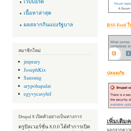
เว็บบอร์ด
เนื้อหาล่าสุด
ผลสลากกินแบ่งรัฐบาล
RSS Feed ใ
สมาชิกใหม่
jmprary
JosephKix
ปลอดภัย
Sansnng
arypohapalat
egyvycasyhif
Drupal 8 เปิดตัวอย่างเป็นทางการ
เพิ่มเติ
ดรูปัลเวอร์ชั่น 8.0.0 ได้ทำการเปิด
นอกจากความส