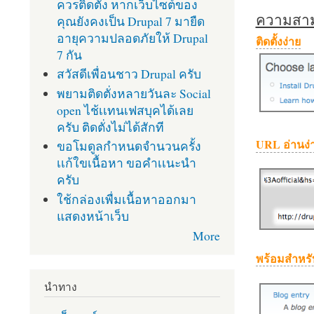
ควรติดตั้ง หากเว็บไซต์ของ
ความสามา
คุณยังคงเป็น Drupal 7 มายืด
อายุความปลอดภัยให้ Drupal
ติดตั้งง่าย
7 กัน
สวัสดีเพื่อนชาว Drupal ครับ
พยามติดตั่งหลายวันละ Social
open ไช้เเทนเฟสบุคได้เลย
ครับ ติดตั่งไม่ได้สักที
URL อ่านง่
ขอโมดูลกำหนดจำนวนครั้ง
เเก้ใขเนื้อหา ขอคำเเนะนำ
ครับ
ใช้กล่องเพื่มเนื้อหาออกมา
แสดงหน้าเว็บ
More
พร้อมสำหรั
นำทาง