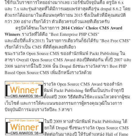
ใช้กับเว็บราชการไทยอย่างมากเลย เวอร์ชั่นปัจจุบันคือ ดรูปัล 6.x
และ 7.x และรุ่นล่าสุดที่ได้มีการเผยแพร่ล่าสุดคือรุ่น drupal 8.6.2 โดย
ตัวแรกได้ออกมาในเดือนพฤศจิกายน 2015 ซึ่งเป็นตัวที่มีคุณสมบัติ
กว่า 200 อย่าง เรียกได้ว่า ตัวเดียวครบถ้วนเลยทีเดียวครับ
2014 Critics' Choice CMS Award
ดรูปัลได้ชนะในรายการ
Winners
รางวัลที่ได้คือ "
Best Enterprise PHP CMS"
และเมื่อปีที่แล้ว(2013) ในรายการเดียวกันก็ยังได้รับ "
Best Free CMS"
เรียกได้ว่าเป็น CMS ที่ดีที่สุดเลยทีเดียว
ชนะรางวัล Open Source CMS ของสำนักพิมพ์ Packt Publishing ใน
สาขา Overall Open Source CMS Award สองปีติดต่อกัน ทั้งปี 2007 และ
2008 นอกจากนี้ในปี 2008 นั้น Drupal ยังชนะรางวัลสาขา Best PHP
Based Open Source CMS เพิ่มอีกหนึ่งรางวัลด้วย
รางวัล Open Source CMS Award ของสำนัก
พิมพ์ Packt Publishing จัดขึ้นเป็นประจำทุกปี
ตั้งแต่ปี 2006 วิธีตัดสินใช้คะแนนโหวตจากผู้ชม
เว็บไซต์ และการให้คะแนนของกรรมการผู้ทรงคุณวุฒิในวงการ
ปัจจุบันมีการมอบรางวัลปีละ 5 สาขา
ในปี 2009 ทางสำนักพิมพ์ Packt Publishing ได้
ยกให้ Drupal ซึ่งชนะรางวัล Open Source CMS
ติดต่อกันมาสองปี ให้รับตำแหน่ง Hall of Fame