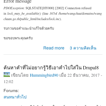
Error message
PDOException
: SQLSTATE[HY000] [2002] Connection refused
in
lock_may_be_available()
(line
167
of
/home/wangchaa/domains/wang
chaan.go.th/public_html/includes/lock.inc
).
รบกวนขอคำแนะนำแก้ไขด้วยครับ
ขอขอบพระคุณครับ
about เวบขึ้น error
Read more
3 ความคิดเห็น
ค้นหาคำที่ไม่อยากรู้วิธีเอาคำไปใส่ใน Drupal8
เขียนโดย
Hummingbird90
เมื่อ 22 ธันวาคม, 2017 -
12:02
Forums:
สนทนาทั่วไป