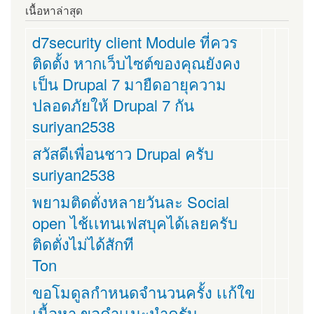
เนื้อหาล่าสุด
d7security client Module ที่ควร
ติดตั้ง หากเว็บไซต์ของคุณยังคง
เป็น Drupal 7 มายืดอายุความ
ปลอดภัยให้ Drupal 7 กัน
suriyan2538
สวัสดีเพื่อนชาว Drupal ครับ
suriyan2538
พยามติดตั่งหลายวันละ Social
open ไช้เเทนเฟสบุคได้เลยครับ
ติดตั่งไม่ได้สักที
Ton
ขอโมดูลกำหนดจำนวนครั้ง เเก้ใข
เนื้อหา ขอคำเเนะนำครับ