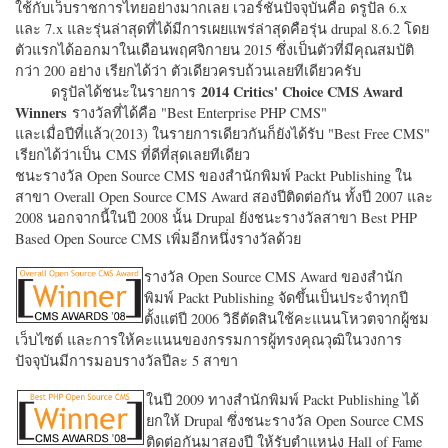
ใช้กับเว็บราชการไทยอย่างมากเลย เวอร์ชั่นปัจจุบันคือ ดรูปัล 6.x
และ 7.x และรุ่นล่าสุดที่ได้มีการเผยแพร่ล่าสุดคือรุ่น drupal 8.6.2 โดย
ตัวแรกได้ออกมาในเดือนพฤศจิกายน 2015 ซึ่งเป็นตัวที่มีคุณสมบัติ
กว่า 200 อย่าง เรียกได้ว่า ตัวเดียวครบถ้วนเลยทีเดียวครับ
2014 Critics' Choice CMS Award
ดรูปัลได้ชนะในรายการ
Winners
รางวัลที่ได้คือ "
Best Enterprise PHP CMS"
และเมื่อปีที่แล้ว(2013) ในรายการเดียวกันก็ยังได้รับ "
Best Free CMS"
เรียกได้ว่าเป็น CMS ที่ดีที่สุดเลยทีเดียว
ชนะรางวัล Open Source CMS ของสำนักพิมพ์ Packt Publishing ใน
สาขา Overall Open Source CMS Award สองปีติดต่อกัน ทั้งปี 2007 และ
2008 นอกจากนี้ในปี 2008 นั้น Drupal ยังชนะรางวัลสาขา Best PHP
Based Open Source CMS เพิ่มอีกหนึ่งรางวัลด้วย
รางวัล Open Source CMS Award ของสำนัก
พิมพ์ Packt Publishing จัดขึ้นเป็นประจำทุกปี
ตั้งแต่ปี 2006 วิธีตัดสินใช้คะแนนโหวตจากผู้ชม
เว็บไซต์ และการให้คะแนนของกรรมการผู้ทรงคุณวุฒิในวงการ
ปัจจุบันมีการมอบรางวัลปีละ 5 สาขา
ในปี 2009 ทางสำนักพิมพ์ Packt Publishing ได้
ยกให้ Drupal ซึ่งชนะรางวัล Open Source CMS
ติดต่อกันมาสองปี ให้รับตำแหน่ง Hall of Fame