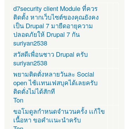
d7security client Module ที่ควร
ติดตั้ง หากเว็บไซต์ของคุณยังคง
เป็น Drupal 7 มายืดอายุความ
ปลอดภัยให้ Drupal 7 กัน
suriyan2538
สวัสดีเพื่อนชาว Drupal ครับ
suriyan2538
พยามติดตั่งหลายวันละ Social
open ไช้เเทนเฟสบุคได้เลยครับ
ติดตั่งไม่ได้สักที
Ton
ขอโมดูลกำหนดจำนวนครั้ง เเก้ใข
เนื้อหา ขอคำเเนะนำครับ
Ton