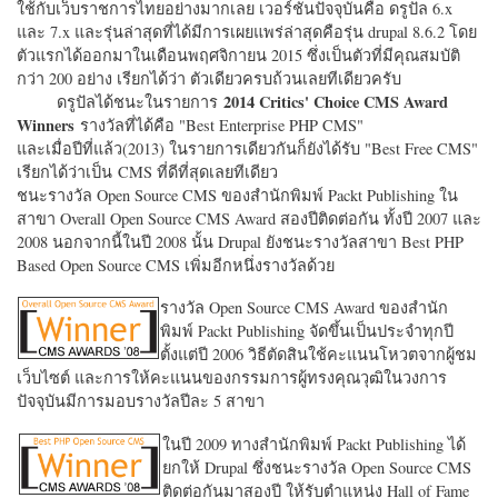
ใช้กับเว็บราชการไทยอย่างมากเลย เวอร์ชั่นปัจจุบันคือ ดรูปัล 6.x
และ 7.x และรุ่นล่าสุดที่ได้มีการเผยแพร่ล่าสุดคือรุ่น drupal 8.6.2 โดย
ตัวแรกได้ออกมาในเดือนพฤศจิกายน 2015 ซึ่งเป็นตัวที่มีคุณสมบัติ
กว่า 200 อย่าง เรียกได้ว่า ตัวเดียวครบถ้วนเลยทีเดียวครับ
2014 Critics' Choice CMS Award
ดรูปัลได้ชนะในรายการ
Winners
รางวัลที่ได้คือ "
Best Enterprise PHP CMS"
และเมื่อปีที่แล้ว(2013) ในรายการเดียวกันก็ยังได้รับ "
Best Free CMS"
เรียกได้ว่าเป็น CMS ที่ดีที่สุดเลยทีเดียว
ชนะรางวัล Open Source CMS ของสำนักพิมพ์ Packt Publishing ใน
สาขา Overall Open Source CMS Award สองปีติดต่อกัน ทั้งปี 2007 และ
2008 นอกจากนี้ในปี 2008 นั้น Drupal ยังชนะรางวัลสาขา Best PHP
Based Open Source CMS เพิ่มอีกหนึ่งรางวัลด้วย
รางวัล Open Source CMS Award ของสำนัก
พิมพ์ Packt Publishing จัดขึ้นเป็นประจำทุกปี
ตั้งแต่ปี 2006 วิธีตัดสินใช้คะแนนโหวตจากผู้ชม
เว็บไซต์ และการให้คะแนนของกรรมการผู้ทรงคุณวุฒิในวงการ
ปัจจุบันมีการมอบรางวัลปีละ 5 สาขา
ในปี 2009 ทางสำนักพิมพ์ Packt Publishing ได้
ยกให้ Drupal ซึ่งชนะรางวัล Open Source CMS
ติดต่อกันมาสองปี ให้รับตำแหน่ง Hall of Fame