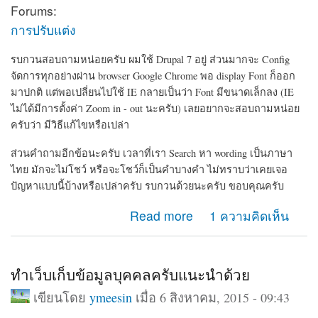
Forums:
การปรับแต่ง
รบกวนสอบถามหน่อยครับ ผมใช้ Drupal 7 อยู่ ส่วนมากจะ Config
จัดการทุกอย่างผ่าน browser Google Chrome พอ display Font ก็ออก
มาปกติ แต่พอเปลี่ยนไปใช้ IE กลายเป็นว่า Font มีขนาดเล็กลง (IE
ไม่ได้มีการตั้งค่า Zoom in - out นะครับ) เลยอยากจะสอบถามหน่อย
ครับว่า มีวิธีแก้ไขหรือเปล่า
ส่วนคำถามอีกข้อนะครับ เวลาที่เรา Search หา wording เป็นภาษา
ไทย มักจะไม่โชว์ หรือจะโชว์ก็เป็นคำบางคำ ไม่ทราบว่าเคยเจอ
ปัญหาแบบนี้บ้างหรือเปล่าครับ รบกวนด้วยนะครับ ขอบคุณครับ
about ขนาด Font display ในแต่ละ browser และการ
Read more
1 ความคิดเห็น
Search เป็นภาษาไทย
ทำเว็บเก็บข้อมูลบุคคลครับแนะนำด้วย
เขียนโดย
ymeesin
เมื่อ 6 สิงหาคม, 2015 - 09:43