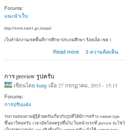
Forums:
แนะนำเว็บ
http://www.roiet1.go.t/main/
เว็บสำนักงานเขตพื้นที่การศึกษาประถมศึกษา ร้อยเอ็ด เขต 1
about roiet1.go.th
Read more
3 ความคิดเห็น
การ preview รูปครับ
เขียนโดย
kung
เมื่อ 27 กรกฎาคม, 2015 - 15:13
Forums:
การปรับแต่ง
รบกวนสอบถามผู้รู้ด้วยครับเกี่ยวกับรูปที่ได้มีการสร้าง content type
ขึ้นมาใหม่ครับ เวลาอัพโหลดรูปขึ้นไป ในหน้าแรกที่ preview จะโชว์
เป็นรูปขนาดเท่า size จริงที่อยู่ใน content ครับ
(ถ้าใช้ content type