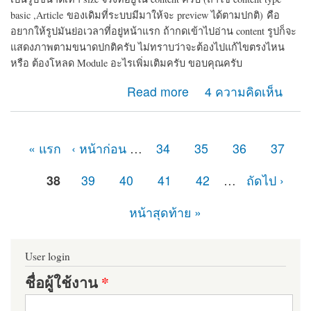
basic ,Article
ของเดิมที่ระบบมีมาให้จะ preview ได้ตามปกติ)
คือ
อยากให้รูปมันย่อเวลาที่อยู่หน้าแรก ถ้ากดเข้าไปอ่าน content รูปก็จะ
แสดงภาพตามขนาดปกติครับ ไม่ทราบว่าจะต้องไปแก้ไขตรงไหน
หรือ ต้องโหลด Module อะไรเพิ่มเติมครับ ขอบคุณครับ
about การ preview รูปครับ
Read more
4 ความคิดเห็น
« แรก
‹ หน้าก่อน
…
34
35
36
37
หน้า
38
39
40
41
42
…
ถัดไป ›
หน้าสุดท้าย »
User login
ชื่อผู้ใช้งาน
*