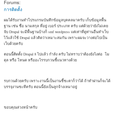
Forums:
การติดตั้ง
ผมได้รับงานทำโปรแกรมบันทึกข้อมูลบุคคลมาครับ เก็บข้อมูลพื้น
ฐาน เช่น ชื่อ นามสกุล ที่อยู่ เบอร์ ประเภท ครับ แต่ด้วยว่ายังไม่เคย
จับ Drupal จะมีพื้นฐานบ้างก็ smf wordpress แต่เท่าที่ดูท่านอื่นทำเว็บ
ไว้แล้วใช้ Drupal แล้วคิดว่าเหมาะสมกัน เพราะผมจะวางต่อไปเป็น
เว็บด้วยครับ
ตอนนี้ติดตั้ง Drupal 8 ไปแล้ว กำลัง ครับ ไม่ทราบว่าต้องยังไงต่อ โม
ดุล หรือ โหนด หรืออะไรรบกวนชี้แนวทางด้วย
รบกวนด้วยครับ เพราะงานนี้เป็นงานชี้ชะตาก็ว่าได้ ถ้าทำผ่านก็จะได้
บรรจุงานซะทีครับ ตอนนี้ยังเป็นลูกจ้างเหมาอยู่
ขอบคุณล่วงหน้าครับ