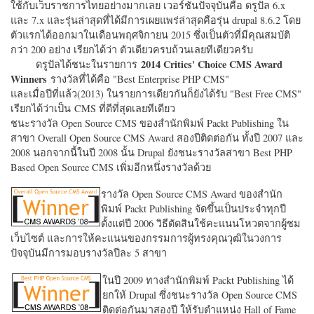
ใช้กับเว็บราชการไทยอย่างมากเลย เวอร์ชั่นปัจจุบันคือ ดรูปัล 6.x
และ 7.x และรุ่นล่าสุดที่ได้มีการเผยแพร่ล่าสุดคือรุ่น drupal 8.6.2 โดย
ตัวแรกได้ออกมาในเดือนพฤศจิกายน 2015 ซึ่งเป็นตัวที่มีคุณสมบัติ
กว่า 200 อย่าง เรียกได้ว่า ตัวเดียวครบถ้วนเลยทีเดียวครับ
2014 Critics' Choice CMS Award
ดรูปัลได้ชนะในรายการ
Winners
รางวัลที่ได้คือ "
Best Enterprise PHP CMS"
และเมื่อปีที่แล้ว(2013) ในรายการเดียวกันก็ยังได้รับ "
Best Free CMS"
เรียกได้ว่าเป็น CMS ที่ดีที่สุดเลยทีเดียว
ชนะรางวัล Open Source CMS ของสำนักพิมพ์ Packt Publishing ใน
สาขา Overall Open Source CMS Award สองปีติดต่อกัน ทั้งปี 2007 และ
2008 นอกจากนี้ในปี 2008 นั้น Drupal ยังชนะรางวัลสาขา Best PHP
Based Open Source CMS เพิ่มอีกหนึ่งรางวัลด้วย
รางวัล Open Source CMS Award ของสำนัก
พิมพ์ Packt Publishing จัดขึ้นเป็นประจำทุกปี
ตั้งแต่ปี 2006 วิธีตัดสินใช้คะแนนโหวตจากผู้ชม
เว็บไซต์ และการให้คะแนนของกรรมการผู้ทรงคุณวุฒิในวงการ
ปัจจุบันมีการมอบรางวัลปีละ 5 สาขา
ในปี 2009 ทางสำนักพิมพ์ Packt Publishing ได้
ยกให้ Drupal ซึ่งชนะรางวัล Open Source CMS
ติดต่อกันมาสองปี ให้รับตำแหน่ง Hall of Fame