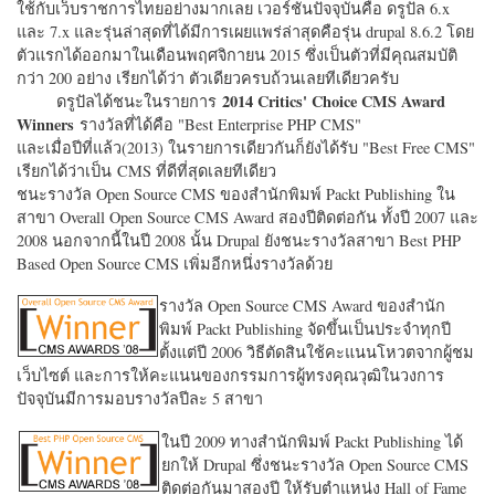
ใช้กับเว็บราชการไทยอย่างมากเลย เวอร์ชั่นปัจจุบันคือ ดรูปัล 6.x
และ 7.x และรุ่นล่าสุดที่ได้มีการเผยแพร่ล่าสุดคือรุ่น drupal 8.6.2 โดย
ตัวแรกได้ออกมาในเดือนพฤศจิกายน 2015 ซึ่งเป็นตัวที่มีคุณสมบัติ
กว่า 200 อย่าง เรียกได้ว่า ตัวเดียวครบถ้วนเลยทีเดียวครับ
2014 Critics' Choice CMS Award
ดรูปัลได้ชนะในรายการ
Winners
รางวัลที่ได้คือ "
Best Enterprise PHP CMS"
และเมื่อปีที่แล้ว(2013) ในรายการเดียวกันก็ยังได้รับ "
Best Free CMS"
เรียกได้ว่าเป็น CMS ที่ดีที่สุดเลยทีเดียว
ชนะรางวัล Open Source CMS ของสำนักพิมพ์ Packt Publishing ใน
สาขา Overall Open Source CMS Award สองปีติดต่อกัน ทั้งปี 2007 และ
2008 นอกจากนี้ในปี 2008 นั้น Drupal ยังชนะรางวัลสาขา Best PHP
Based Open Source CMS เพิ่มอีกหนึ่งรางวัลด้วย
รางวัล Open Source CMS Award ของสำนัก
พิมพ์ Packt Publishing จัดขึ้นเป็นประจำทุกปี
ตั้งแต่ปี 2006 วิธีตัดสินใช้คะแนนโหวตจากผู้ชม
เว็บไซต์ และการให้คะแนนของกรรมการผู้ทรงคุณวุฒิในวงการ
ปัจจุบันมีการมอบรางวัลปีละ 5 สาขา
ในปี 2009 ทางสำนักพิมพ์ Packt Publishing ได้
ยกให้ Drupal ซึ่งชนะรางวัล Open Source CMS
ติดต่อกันมาสองปี ให้รับตำแหน่ง Hall of Fame