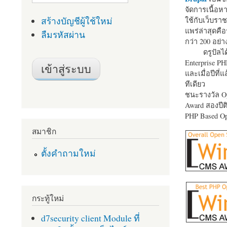
จัดการเนื้อ
สร้างบัญชีผู้ใช้ใหม่
ใช้กับเว็บราช
แพร่ล่าสุดคือ
ลืมรหัสผ่าน
กว่า 200 อย่า
ดรูปัลได
Enterprise P
และเมื่อปีที่
ทีเดียว
ชนะรางวัล Op
Award สองปีติ
PHP Based Op
สมาชิก
ตั้งคำถามใหม่
กระทู้ใหม่
d7security client Module ที่