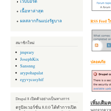
เว็บบอร์ด
เนื้อหาล่าสุด
ผลสลากกินแบ่งรัฐบาล
RSS Feed ใ
สมาชิกใหม่
jmprary
JosephKix
ปลอดภัย
Sansnng
arypohapalat
egyvycasyhif
Drupal 8 เปิดตัวอย่างเป็นทางการ
เพิ่มเติ
ดรูปัลเวอร์ชั่น 8.0.0 ได้ทำการเปิด
นอกจากความส