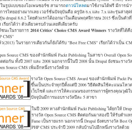
หาในรูปแบบของโอเพนซอร์ซ สามารถ
ดาวน์โหลด
มาใช้งานได้ฟรี มีการนำ
การไทยอย่างมากเลย เวอร์ชั่นปัจจุบันคือ ดรูปัล 6.x และ 7.x และรุ่นล่าสุดท
รุ่น drupal 8.6.2 โดยตัวแรกได้ออกมาในเดือนพฤศจิกายน 2015 ซึ่งเป็นตัวที่
ง เรียกได้ว่า ตัวเดียวครบถ้วนเลยทีเดียวครับ
2014 Critics' Choice CMS Award Winners
้ชนะในรายการ
รางวัลที่ได้คื
HP CMS"
แล้ว(2013) ในรายการเดียวกันก็ยังได้รับ "
Best Free CMS" เรียกได้ว่าเป็น CMS 
en Source CMS ของสำนักพิมพ์ Packt Publishing ในสาขา Overall Open S
ดต่อกัน ทั้งปี 2007 และ 2008 นอกจากนี้ในปี 2008 นั้น Drupal ยังชนะรางว
en Source CMS เพิ่มอีกหนึ่งรางวัลด้วย
รางวัล Open Source CMS Award ของสำนักพิมพ์ Packt Pub
ขึ้นเป็นประจำทุกปีตั้งแต่ปี 2006 วิธีตัดสินใช้คะแนนโหว
เว็บไซต์ และการให้คะแนนของกรรมการผู้ทรงคุณวุฒิ
ปัจจุบันมีการมอบรางวัลปีละ 5 สาขา
ในปี 2009 ทางสำนักพิมพ์ Packt Publishing ได้ยกให้ Drup
รางวัล Open Source CMS ติดต่อกันมาสองปี ให้รับตำแหน่
Fame เป็นรายแรก นอกจากนี้ Drupal ยังตบรางวัล Best O
PHP CMS ประจำปี 2009 กลับบ้านไปอีกหนึ่งรางวัลด้วย