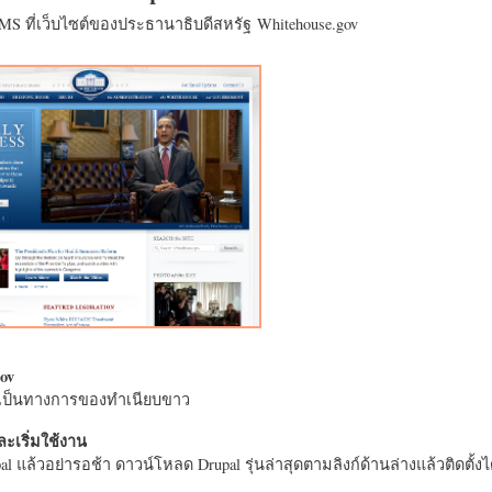
CMS ที่เว็บไซต์ของประธานาธิบดีสหรัฐ Whitehouse.gov
ov
างเป็นทางการของทำเนียบขาว
ะเริ่มใช้งาน
l แล้วอย่ารอช้า ดาวน์โหลด Drupal รุ่นล่าสุดตามลิงก์ด้านล่างแล้วติดตั้งได