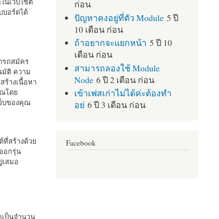
กในเว็บไซต์
ก่อน
บอร์ดได้
ปัญหาคงอยู่ที่ตัว Module
5 ปี
10 เดือน ก่อน
ถ้าอยากจะแยกหน้า
5 ปี 10
เดือน ก่อน
มารถสมัคร
สามารถลองใช้ Module
มัติ ความ
Node
6 ปี 2 เดือน ก่อน
สร้างเนื้อหา
เข้าเฟสเก่าไม่ได้ค่ะต้องทำ
คุณโดย
เว็บของคุณ
อย่
6 ปี 3 เดือน ก่อน
ที่สร้างด้วย
Facebook
ออกรุ่น
ู่เสมอ
กเป็นจำนวน