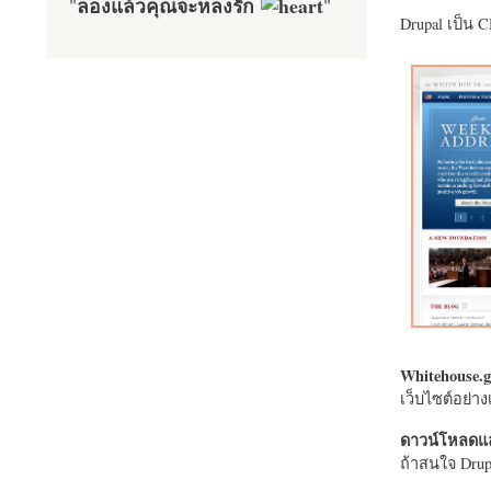
ลองแล้วคุณจะหลงรัก
"
"
Drupal เป็น 
Whitehouse.g
เว็บไซต์อย่
ดาวน์โหลดแล
ถ้าสนใจ Drupa