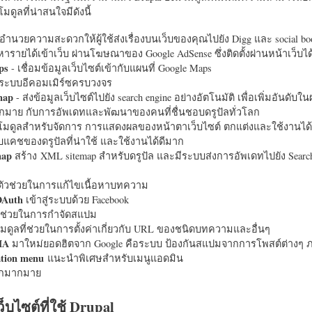
มดูลที่น่าสนใจมีดังนี้
อำนวยความสะดวกให้ผู้ใช้ส่งเรื่องบนเว็บของคุณไปยัง Digg และ social bo
หารายได้เข้าเว็บ ผ่านโฆษณาของ Google AdSense ซึ่งติดตั้งผ่านหน้าเว็บ
ps
- เชื่อมข้อมูลเว็บไซต์เข้ากับแผนที่ Google Maps
ระบบอีคอมเมิร์ซครบวงจร
map
- ส่งข้อมูลเว็บไซต์ไปยัง search engine อย่างอัตโนมัติ เพื่อเพิ่มอันดั
มากมาย กับการอัพเดทและพัฒนาของคนที่ชื่นชอบดรูปัลทั่วโลก
นโมดูลสำหรับจัดการ การแสดงผลของหน้าตาเว็บไซต์ ตกแต่งและใช้งานได้
แคชของดรูปัลที่น่าใช้ และใช้งานได้ดีมาก
map
สร้าง XML sitemap สำหรับดรูปัล และมีระบบส่งการอัพเดทไปยัง Search
ัวช่วยในการแก้ไขเนื้อหาบทความ
OAuth
เข้าสู่ระบบด้วย Facebook
วช่วยในการกำจัดสแปม
มดูลที่ช่วยในการตั้งค่าเกี่ยวกับ URL ของชนิดบทความและอื่นๆ
HA
มาใหม่ยอดฮิตจาก Google คือระบบ ป้องกันสแปมจากการโพสต์ต่างๆ ภ
ation menu
แนะนำพิเศษสำหรับเมนูแอดมิน
อีกมากมาย
ว็บไซต์ที่ใช้ Drupal