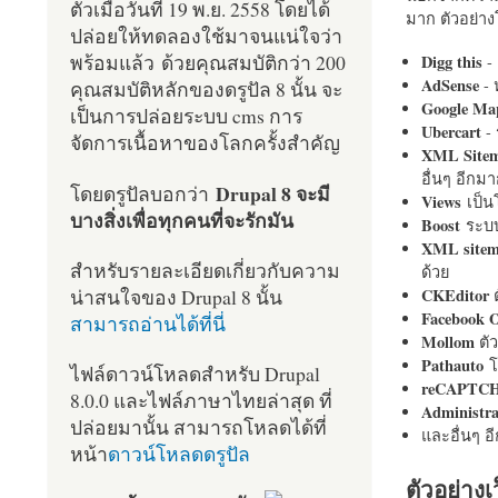
ตัวเมื่อวันที่ 19 พ.ย. 2558 โดยได้
มาก ตัวอย่างโ
ปล่อยให้ทดลองใช้มาจนแน่ใจว่า
พร้อมแล้ว ด้วยคุณสมบัติกว่า 200
Digg this
- 
AdSense
- 
คุณสมบัติหลักของดรูปัล 8 นั้น จะ
Google Ma
เป็นการปล่อยระบบ cms การ
Ubercart
- 
จัดการเนื้อหาของโลกครั้งสำคัญ
XML Site
อื่นๆ อีก
Drupal 8 จะมี
โดยดรูปัลบอกว่า
Views
เป็
บางสิ่งเพื่อทุกคนที่จะรักมัน
Boost
ระบบ
XML site
สำหรับรายละเอียดเกี่ยวกับความ
ด้วย
น่าสนใจของ Drupal 8 นั้น
CKEditor
ต
Facebook 
สามารถอ่านได้ที่นี่
Mollom
ตั
Pathauto
โ
ไฟล์ดาวน์โหลดสำหรับ Drupal
reCAPTC
8.0.0 และไฟล์ภาษาไทยล่าสุด ที่
Administr
ปล่อยมานั้น สามารถโหลดได้ที่
และอื่นๆ 
หน้า
ดาวน์โหลดดรูปัล
ตัวอย่างเ