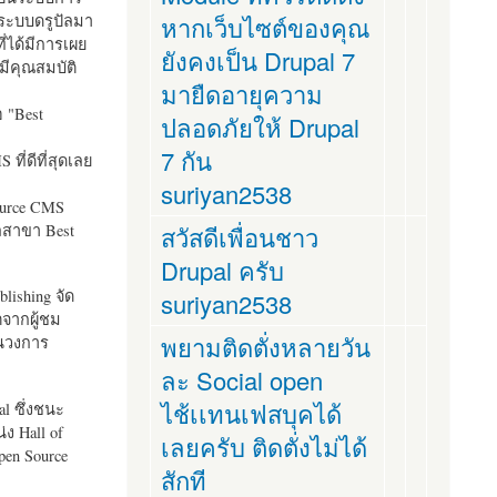
ระบบดรูปัลมา
หากเว็บไซต์ของคุณ
ี่ได้มีการเผย
ยังคงเป็น Drupal 7
มีคุณสมบัติ
มายืดอายุความ
อ "
Best
ปลอดภัยให้ Drupal
7 กัน
ที่ดีที่สุดเลย
suriyan2538
ource CMS
ัลสาขา Best
สวัสดีเพื่อนชาว
Drupal ครับ
lishing จัด
suriyan2538
ตจากผู้ชม
พยามติดตั่งหลายวัน
ในวงการ
ละ Social open
ไช้เเทนเฟสบุคได้
al ซึ่งชนะ
ง Hall of
เลยครับ ติดตั่งไม่ได้
pen Source
สักที