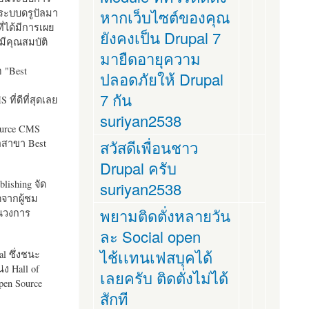
ระบบดรูปัลมา
หากเว็บไซต์ของคุณ
ี่ได้มีการเผย
ยังคงเป็น Drupal 7
มีคุณสมบัติ
มายืดอายุความ
อ "
Best
ปลอดภัยให้ Drupal
7 กัน
ที่ดีที่สุดเลย
suriyan2538
ource CMS
ัลสาขา Best
สวัสดีเพื่อนชาว
Drupal ครับ
lishing จัด
suriyan2538
ตจากผู้ชม
พยามติดตั่งหลายวัน
ในวงการ
ละ Social open
ไช้เเทนเฟสบุคได้
al ซึ่งชนะ
ง Hall of
เลยครับ ติดตั่งไม่ได้
pen Source
สักที