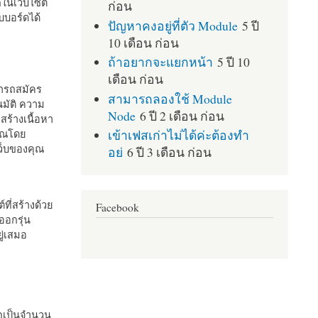
กในเว็บไซต์
ก่อน
บอร์ดได้
ปัญหาคงอยู่ที่ตัว Module
5 ปี
10 เดือน ก่อน
ถ้าอยากจะแยกหน้า
5 ปี 10
เดือน ก่อน
มารถสมัคร
สามารถลองใช้ Module
มัติ ความ
Node
6 ปี 2 เดือน ก่อน
สร้างเนื้อหา
เข้าเฟสเก่าไม่ได้ค่ะต้องทำ
คุณโดย
เว็บของคุณ
อย่
6 ปี 3 เดือน ก่อน
ที่สร้างด้วย
Facebook
ออกรุ่น
ู่เสมอ
กเป็นจำนวน