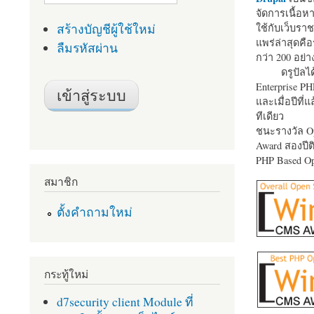
จัดการเนื้อ
สร้างบัญชีผู้ใช้ใหม่
ใช้กับเว็บราช
แพร่ล่าสุดคือ
ลืมรหัสผ่าน
กว่า 200 อย่า
ดรูปัลได
Enterprise P
และเมื่อปีที่
ทีเดียว
ชนะรางวัล Op
Award สองปีติ
PHP Based Op
สมาชิก
ตั้งคำถามใหม่
กระทู้ใหม่
d7security client Module ที่