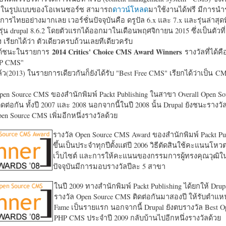
หาในรูปแบบของโอเพนซอร์ซ สามารถ
ดาวน์โหลด
มาใช้งานได้ฟรี มีการนำ
การไทยอย่างมากเลย เวอร์ชั่นปัจจุบันคือ ดรูปัล 6.x และ 7.x และรุ่นล่าสุดท
รุ่น drupal 8.6.2 โดยตัวแรกได้ออกมาในเดือนพฤศจิกายน 2015 ซึ่งเป็นตัวที่
ง เรียกได้ว่า ตัวเดียวครบถ้วนเลยทีเดียวครับ
2014 Critics' Choice CMS Award Winners
้ชนะในรายการ
รางวัลที่ได้คื
HP CMS"
แล้ว(2013) ในรายการเดียวกันก็ยังได้รับ "
Best Free CMS" เรียกได้ว่าเป็น CMS 
en Source CMS ของสำนักพิมพ์ Packt Publishing ในสาขา Overall Open S
ดต่อกัน ทั้งปี 2007 และ 2008 นอกจากนี้ในปี 2008 นั้น Drupal ยังชนะรางว
en Source CMS เพิ่มอีกหนึ่งรางวัลด้วย
รางวัล Open Source CMS Award ของสำนักพิมพ์ Packt Pub
ขึ้นเป็นประจำทุกปีตั้งแต่ปี 2006 วิธีตัดสินใช้คะแนนโหว
เว็บไซต์ และการให้คะแนนของกรรมการผู้ทรงคุณวุฒิ
ปัจจุบันมีการมอบรางวัลปีละ 5 สาขา
ในปี 2009 ทางสำนักพิมพ์ Packt Publishing ได้ยกให้ Drup
รางวัล Open Source CMS ติดต่อกันมาสองปี ให้รับตำแหน่
Fame เป็นรายแรก นอกจากนี้ Drupal ยังตบรางวัล Best O
PHP CMS ประจำปี 2009 กลับบ้านไปอีกหนึ่งรางวัลด้วย