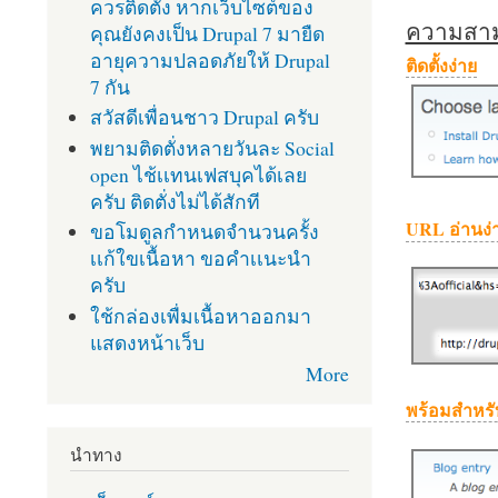
ควรติดตั้ง หากเว็บไซต์ของ
ความสามา
คุณยังคงเป็น Drupal 7 มายืด
อายุความปลอดภัยให้ Drupal
ติดตั้งง่าย
7 กัน
สวัสดีเพื่อนชาว Drupal ครับ
พยามติดตั่งหลายวันละ Social
open ไช้เเทนเฟสบุคได้เลย
ครับ ติดตั่งไม่ได้สักที
URL อ่านง่
ขอโมดูลกำหนดจำนวนครั้ง
เเก้ใขเนื้อหา ขอคำเเนะนำ
ครับ
ใช้กล่องเพื่มเนื้อหาออกมา
แสดงหน้าเว็บ
More
พร้อมสำหรั
นำทาง