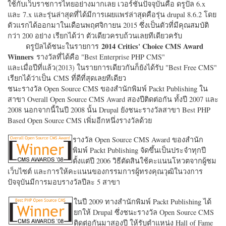
ใช้กับเว็บราชการไทยอย่างมากเลย เวอร์ชั่นปัจจุบันคือ ดรูปัล 6.x
และ 7.x และรุ่นล่าสุดที่ได้มีการเผยแพร่ล่าสุดคือรุ่น drupal 8.6.2 โดย
ตัวแรกได้ออกมาในเดือนพฤศจิกายน 2015 ซึ่งเป็นตัวที่มีคุณสมบัติ
กว่า 200 อย่าง เรียกได้ว่า ตัวเดียวครบถ้วนเลยทีเดียวครับ
2014 Critics' Choice CMS Award
ดรูปัลได้ชนะในรายการ
Winners
รางวัลที่ได้คือ "
Best Enterprise PHP CMS"
และเมื่อปีที่แล้ว(2013) ในรายการเดียวกันก็ยังได้รับ "
Best Free CMS"
เรียกได้ว่าเป็น CMS ที่ดีที่สุดเลยทีเดียว
ชนะรางวัล Open Source CMS ของสำนักพิมพ์ Packt Publishing ใน
สาขา Overall Open Source CMS Award สองปีติดต่อกัน ทั้งปี 2007 และ
2008 นอกจากนี้ในปี 2008 นั้น Drupal ยังชนะรางวัลสาขา Best PHP
Based Open Source CMS เพิ่มอีกหนึ่งรางวัลด้วย
รางวัล Open Source CMS Award ของสำนัก
พิมพ์ Packt Publishing จัดขึ้นเป็นประจำทุกปี
ตั้งแต่ปี 2006 วิธีตัดสินใช้คะแนนโหวตจากผู้ชม
เว็บไซต์ และการให้คะแนนของกรรมการผู้ทรงคุณวุฒิในวงการ
ปัจจุบันมีการมอบรางวัลปีละ 5 สาขา
ในปี 2009 ทางสำนักพิมพ์ Packt Publishing ได้
ยกให้ Drupal ซึ่งชนะรางวัล Open Source CMS
ติดต่อกันมาสองปี ให้รับตำแหน่ง Hall of Fame