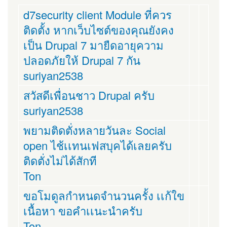
d7security client Module ที่ควร
ติดตั้ง หากเว็บไซต์ของคุณยังคง
เป็น Drupal 7 มายืดอายุความ
ปลอดภัยให้ Drupal 7 กัน
suriyan2538
สวัสดีเพื่อนชาว Drupal ครับ
suriyan2538
พยามติดตั่งหลายวันละ Social
open ไช้เเทนเฟสบุคได้เลยครับ
ติดตั่งไม่ได้สักที
Ton
ขอโมดูลกำหนดจำนวนครั้ง เเก้ใข
เนื้อหา ขอคำเเนะนำครับ
Ton