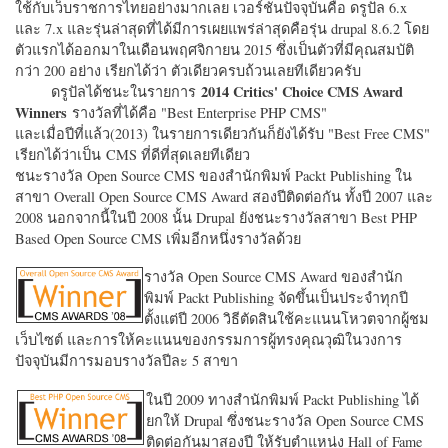
ใช้กับเว็บราชการไทยอย่างมากเลย เวอร์ชั่นปัจจุบันคือ ดรูปัล 6.x
และ 7.x และรุ่นล่าสุดที่ได้มีการเผยแพร่ล่าสุดคือรุ่น drupal 8.6.2 โดย
ตัวแรกได้ออกมาในเดือนพฤศจิกายน 2015 ซึ่งเป็นตัวที่มีคุณสมบัติ
กว่า 200 อย่าง เรียกได้ว่า ตัวเดียวครบถ้วนเลยทีเดียวครับ
2014 Critics' Choice CMS Award
ดรูปัลได้ชนะในรายการ
Winners
รางวัลที่ได้คือ "
Best Enterprise PHP CMS"
และเมื่อปีที่แล้ว(2013) ในรายการเดียวกันก็ยังได้รับ "
Best Free CMS"
เรียกได้ว่าเป็น CMS ที่ดีที่สุดเลยทีเดียว
ชนะรางวัล Open Source CMS ของสำนักพิมพ์ Packt Publishing ใน
สาขา Overall Open Source CMS Award สองปีติดต่อกัน ทั้งปี 2007 และ
2008 นอกจากนี้ในปี 2008 นั้น Drupal ยังชนะรางวัลสาขา Best PHP
Based Open Source CMS เพิ่มอีกหนึ่งรางวัลด้วย
รางวัล Open Source CMS Award ของสำนัก
พิมพ์ Packt Publishing จัดขึ้นเป็นประจำทุกปี
ตั้งแต่ปี 2006 วิธีตัดสินใช้คะแนนโหวตจากผู้ชม
เว็บไซต์ และการให้คะแนนของกรรมการผู้ทรงคุณวุฒิในวงการ
ปัจจุบันมีการมอบรางวัลปีละ 5 สาขา
ในปี 2009 ทางสำนักพิมพ์ Packt Publishing ได้
ยกให้ Drupal ซึ่งชนะรางวัล Open Source CMS
ติดต่อกันมาสองปี ให้รับตำแหน่ง Hall of Fame