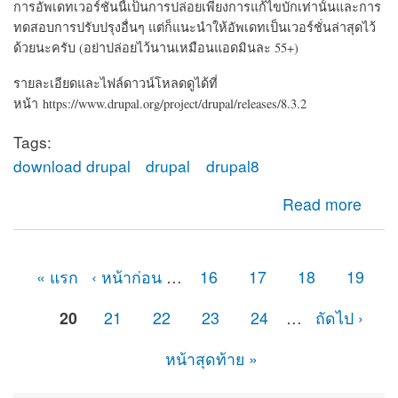
การอัพเดทเวอร์ชั่นนี้เป็นการปล่อยเพียงการแก้ไขบักเท่านั้นและการ
ทดสอบการปรับปรุงอื่นๆ แต่ก็แนะนำให้อัพเดทเป็นเวอร์ชั่นล่าสุดไว้
ด้วยนะครับ (อย่าปล่อยไว้นานเหมือนแอดมินละ 55+)
รายละเอียดและไฟล์ดาวน์โหลดดูได้ที่
หน้า https://www.drupal.org/project/drupal/releases/8.3.2
Tags:
download drupal
drupal
drupal8
about Update Drupal 8.3.2 ตัวล่าสุด อัพเดท 3 พ.ค. 2560
Read more
« แรก
‹ หน้าก่อน
…
16
17
18
19
หน้า
20
21
22
23
24
…
ถัดไป ›
หน้าสุดท้าย »