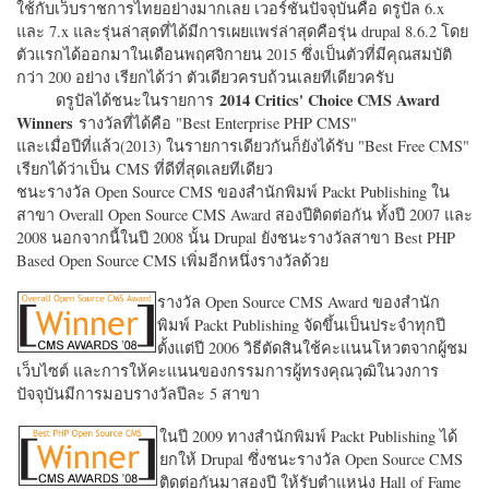
ใช้กับเว็บราชการไทยอย่างมากเลย เวอร์ชั่นปัจจุบันคือ ดรูปัล 6.x
และ 7.x และรุ่นล่าสุดที่ได้มีการเผยแพร่ล่าสุดคือรุ่น drupal 8.6.2 โดย
ตัวแรกได้ออกมาในเดือนพฤศจิกายน 2015 ซึ่งเป็นตัวที่มีคุณสมบัติ
กว่า 200 อย่าง เรียกได้ว่า ตัวเดียวครบถ้วนเลยทีเดียวครับ
2014 Critics' Choice CMS Award
ดรูปัลได้ชนะในรายการ
Winners
รางวัลที่ได้คือ "
Best Enterprise PHP CMS"
และเมื่อปีที่แล้ว(2013) ในรายการเดียวกันก็ยังได้รับ "
Best Free CMS"
เรียกได้ว่าเป็น CMS ที่ดีที่สุดเลยทีเดียว
ชนะรางวัล Open Source CMS ของสำนักพิมพ์ Packt Publishing ใน
สาขา Overall Open Source CMS Award สองปีติดต่อกัน ทั้งปี 2007 และ
2008 นอกจากนี้ในปี 2008 นั้น Drupal ยังชนะรางวัลสาขา Best PHP
Based Open Source CMS เพิ่มอีกหนึ่งรางวัลด้วย
รางวัล Open Source CMS Award ของสำนัก
พิมพ์ Packt Publishing จัดขึ้นเป็นประจำทุกปี
ตั้งแต่ปี 2006 วิธีตัดสินใช้คะแนนโหวตจากผู้ชม
เว็บไซต์ และการให้คะแนนของกรรมการผู้ทรงคุณวุฒิในวงการ
ปัจจุบันมีการมอบรางวัลปีละ 5 สาขา
ในปี 2009 ทางสำนักพิมพ์ Packt Publishing ได้
ยกให้ Drupal ซึ่งชนะรางวัล Open Source CMS
ติดต่อกันมาสองปี ให้รับตำแหน่ง Hall of Fame