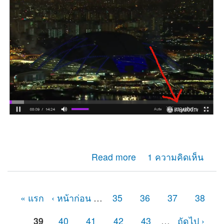
about มาทำLogo ใส่Videoแบบง่ายๆเหมือนเว็บดัง
Read more
1 ความคิดเห็น
« แรก
‹ หน้าก่อน
…
35
36
37
38
หน้า
39
40
41
42
43
…
ถัดไป ›