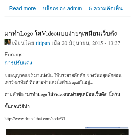
about เช่า hosting ที่ไหนดี แนะนำการเช่าโฮสติ้งทำเว็บ
Read more
บล็อกของ admin
5 ความคิดเห็น
มาทำLogo ใส่Videoแบบง่ายๆเหมือนเว็บดัง
เขียนโดย
titipun
เมื่อ 20 มิถุนายน, 2015 - 13:37
Forums:
การปรับแต่ง
ขออนุญาตแชร์ มาแบ่งปัน ให้บรรยายคึกคัก ช่วงวันหยุดพักผ่อน
เสาร์-อาทิยต์ ที่หลายท่านคงนั่งทำDrupalกันอยู่...
มาทำLogo ใส่Videoแบบง่ายๆเหมือนเว็บดัง
ตามหัวข้อ "
" นี้ครับ
ขั้นตอนวิธีทำ
http://www.drupalthai.com/node/33