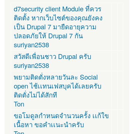
d7security client Module ที่ควร
ติดตั้ง หากเว็บไซต์ของคุณยังคง
เป็น Drupal 7 มายืดอายุความ
ปลอดภัยให้ Drupal 7 กัน
suriyan2538
สวัสดีเพื่อนชาว Drupal ครับ
suriyan2538
พยามติดตั่งหลายวันละ Social
open ไช้เเทนเฟสบุคได้เลยครับ
ติดตั่งไม่ได้สักที
Ton
ขอโมดูลกำหนดจำนวนครั้ง เเก้ใข
เนื้อหา ขอคำเเนะนำครับ
Ton