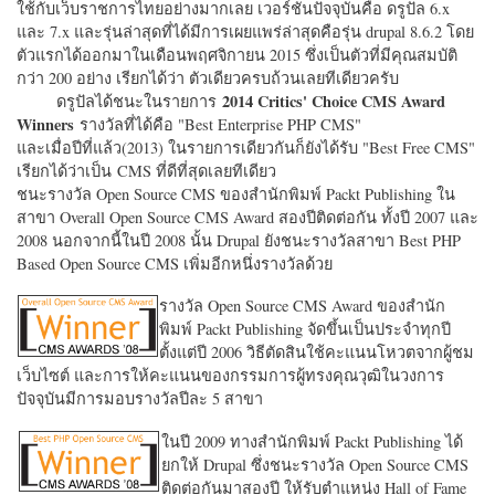
ใช้กับเว็บราชการไทยอย่างมากเลย เวอร์ชั่นปัจจุบันคือ ดรูปัล 6.x
และ 7.x และรุ่นล่าสุดที่ได้มีการเผยแพร่ล่าสุดคือรุ่น drupal 8.6.2 โดย
ตัวแรกได้ออกมาในเดือนพฤศจิกายน 2015 ซึ่งเป็นตัวที่มีคุณสมบัติ
กว่า 200 อย่าง เรียกได้ว่า ตัวเดียวครบถ้วนเลยทีเดียวครับ
2014 Critics' Choice CMS Award
ดรูปัลได้ชนะในรายการ
Winners
รางวัลที่ได้คือ "
Best Enterprise PHP CMS"
และเมื่อปีที่แล้ว(2013) ในรายการเดียวกันก็ยังได้รับ "
Best Free CMS"
เรียกได้ว่าเป็น CMS ที่ดีที่สุดเลยทีเดียว
ชนะรางวัล Open Source CMS ของสำนักพิมพ์ Packt Publishing ใน
สาขา Overall Open Source CMS Award สองปีติดต่อกัน ทั้งปี 2007 และ
2008 นอกจากนี้ในปี 2008 นั้น Drupal ยังชนะรางวัลสาขา Best PHP
Based Open Source CMS เพิ่มอีกหนึ่งรางวัลด้วย
รางวัล Open Source CMS Award ของสำนัก
พิมพ์ Packt Publishing จัดขึ้นเป็นประจำทุกปี
ตั้งแต่ปี 2006 วิธีตัดสินใช้คะแนนโหวตจากผู้ชม
เว็บไซต์ และการให้คะแนนของกรรมการผู้ทรงคุณวุฒิในวงการ
ปัจจุบันมีการมอบรางวัลปีละ 5 สาขา
ในปี 2009 ทางสำนักพิมพ์ Packt Publishing ได้
ยกให้ Drupal ซึ่งชนะรางวัล Open Source CMS
ติดต่อกันมาสองปี ให้รับตำแหน่ง Hall of Fame