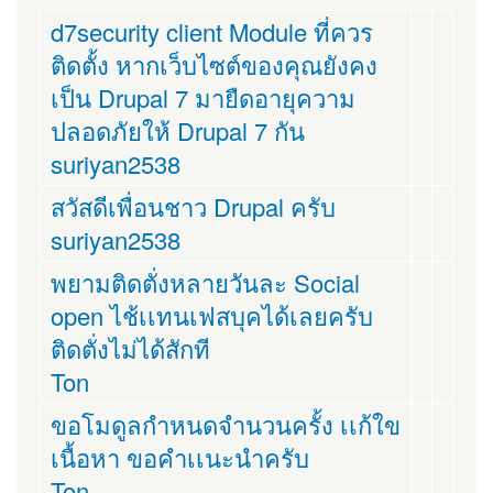
d7security client Module ที่ควร
ติดตั้ง หากเว็บไซต์ของคุณยังคง
เป็น Drupal 7 มายืดอายุความ
ปลอดภัยให้ Drupal 7 กัน
suriyan2538
สวัสดีเพื่อนชาว Drupal ครับ
suriyan2538
พยามติดตั่งหลายวันละ Social
open ไช้เเทนเฟสบุคได้เลยครับ
ติดตั่งไม่ได้สักที
Ton
ขอโมดูลกำหนดจำนวนครั้ง เเก้ใข
เนื้อหา ขอคำเเนะนำครับ
Ton