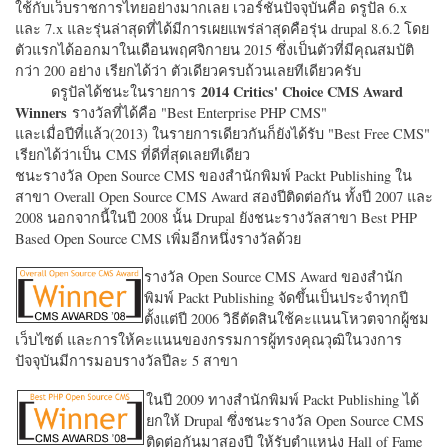
ใช้กับเว็บราชการไทยอย่างมากเลย เวอร์ชั่นปัจจุบันคือ ดรูปัล 6.x
และ 7.x และรุ่นล่าสุดที่ได้มีการเผยแพร่ล่าสุดคือรุ่น drupal 8.6.2 โดย
ตัวแรกได้ออกมาในเดือนพฤศจิกายน 2015 ซึ่งเป็นตัวที่มีคุณสมบัติ
กว่า 200 อย่าง เรียกได้ว่า ตัวเดียวครบถ้วนเลยทีเดียวครับ
2014 Critics' Choice CMS Award
ดรูปัลได้ชนะในรายการ
Winners
รางวัลที่ได้คือ "
Best Enterprise PHP CMS"
และเมื่อปีที่แล้ว(2013) ในรายการเดียวกันก็ยังได้รับ "
Best Free CMS"
เรียกได้ว่าเป็น CMS ที่ดีที่สุดเลยทีเดียว
ชนะรางวัล Open Source CMS ของสำนักพิมพ์ Packt Publishing ใน
สาขา Overall Open Source CMS Award สองปีติดต่อกัน ทั้งปี 2007 และ
2008 นอกจากนี้ในปี 2008 นั้น Drupal ยังชนะรางวัลสาขา Best PHP
Based Open Source CMS เพิ่มอีกหนึ่งรางวัลด้วย
รางวัล Open Source CMS Award ของสำนัก
พิมพ์ Packt Publishing จัดขึ้นเป็นประจำทุกปี
ตั้งแต่ปี 2006 วิธีตัดสินใช้คะแนนโหวตจากผู้ชม
เว็บไซต์ และการให้คะแนนของกรรมการผู้ทรงคุณวุฒิในวงการ
ปัจจุบันมีการมอบรางวัลปีละ 5 สาขา
ในปี 2009 ทางสำนักพิมพ์ Packt Publishing ได้
ยกให้ Drupal ซึ่งชนะรางวัล Open Source CMS
ติดต่อกันมาสองปี ให้รับตำแหน่ง Hall of Fame