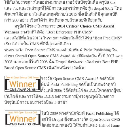
ใช้กับเว็บราชการไทยอย่างมากเลย เวอร์ชั่นปัจจุบันคือ ดรูปัล 6.x
และ 7.x และรุ่นล่าสุดที่ได้มีการเผยแพร่ล่าสุดคือรุ่น drupal 8.6.2 โดย
ตัวแรกได้ออกมาในเดือนพฤศจิกายน 2015 ซึ่งเป็นตัวที่มีคุณสมบัติ
กว่า 200 อย่าง เรียกได้ว่า ตัวเดียวครบถ้วนเลยทีเดียวครับ
2014 Critics' Choice CMS Award
ดรูปัลได้ชนะในรายการ
Winners
รางวัลที่ได้คือ "
Best Enterprise PHP CMS"
และเมื่อปีที่แล้ว(2013) ในรายการเดียวกันก็ยังได้รับ "
Best Free CMS"
เรียกได้ว่าเป็น CMS ที่ดีที่สุดเลยทีเดียว
ชนะรางวัล Open Source CMS ของสำนักพิมพ์ Packt Publishing ใน
สาขา Overall Open Source CMS Award สองปีติดต่อกัน ทั้งปี 2007 และ
2008 นอกจากนี้ในปี 2008 นั้น Drupal ยังชนะรางวัลสาขา Best PHP
Based Open Source CMS เพิ่มอีกหนึ่งรางวัลด้วย
รางวัล Open Source CMS Award ของสำนัก
พิมพ์ Packt Publishing จัดขึ้นเป็นประจำทุกปี
ตั้งแต่ปี 2006 วิธีตัดสินใช้คะแนนโหวตจากผู้ชม
เว็บไซต์ และการให้คะแนนของกรรมการผู้ทรงคุณวุฒิในวงการ
ปัจจุบันมีการมอบรางวัลปีละ 5 สาขา
ในปี 2009 ทางสำนักพิมพ์ Packt Publishing ได้
ยกให้ Drupal ซึ่งชนะรางวัล Open Source CMS
ติดต่อกันมาสองปี ให้รับตำแหน่ง Hall of Fame