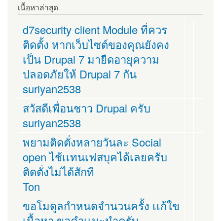
เนื้อหาล่าสุด
d7security client Module ที่ควร
ติดตั้ง หากเว็บไซต์ของคุณยังคง
เป็น Drupal 7 มายืดอายุความ
ปลอดภัยให้ Drupal 7 กัน
suriyan2538
สวัสดีเพื่อนชาว Drupal ครับ
suriyan2538
พยามติดตั่งหลายวันละ Social
open ไช้เเทนเฟสบุคได้เลยครับ
ติดตั่งไม่ได้สักที
Ton
ขอโมดูลกำหนดจำนวนครั้ง เเก้ใข
เนื้อหา ขอคำเเนะนำครับ