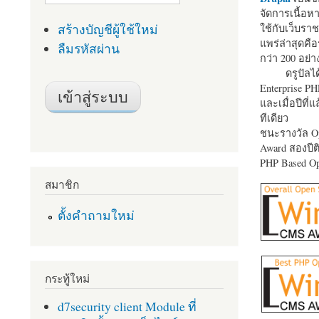
จัดการเนื้อ
สร้างบัญชีผู้ใช้ใหม่
ใช้กับเว็บราช
แพร่ล่าสุดคือ
ลืมรหัสผ่าน
กว่า 200 อย่า
ดรูปัลได
Enterprise P
และเมื่อปีที่
ทีเดียว
ชนะรางวัล Op
Award สองปีติ
PHP Based Op
สมาชิก
ตั้งคำถามใหม่
กระทู้ใหม่
d7security client Module ที่