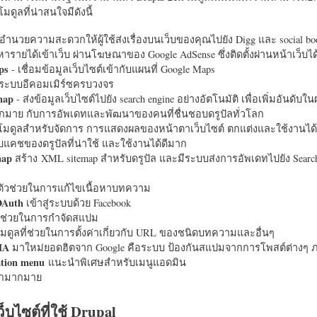
มดูลที่น่าสนใจมีดังนี้
อำนวยความสะดวกให้ผู้ใช้ส่งเรื่องบนเว็บของคุณไปยัง Digg และ social bo
หารายได้เข้าเว็บ ผ่านโฆษณาของ Google AdSense ซึ่งติดตั้งผ่านหน้าเว็บ
ps
- เชื่อมข้อมูลเว็บไซต์เข้ากับแผนที่ Google Maps
ระบบอีคอมเมิร์ซครบวงจร
map
- ส่งข้อมูลเว็บไซต์ไปยัง search engine อย่างอัตโนมัติ เพื่อเพิ่มอันดั
มากมาย กับการอัพเดทและพัฒนาของคนที่ชื่นชอบดรูปัลทั่วโลก
นโมดูลสำหรับจัดการ การแสดงผลของหน้าตาเว็บไซต์ ตกแต่งและใช้งานได้
แคชของดรูปัลที่น่าใช้ และใช้งานได้ดีมาก
map
สร้าง XML sitemap สำหรับดรูปัล และมีระบบส่งการอัพเดทไปยัง Search
ัวช่วยในการแก้ไขเนื้อหาบทความ
OAuth
เข้าสู่ระบบด้วย Facebook
วช่วยในการกำจัดสแปม
มดูลที่ช่วยในการตั้งค่าเกี่ยวกับ URL ของชนิดบทความและอื่นๆ
HA
มาใหม่ยอดฮิตจาก Google คือระบบ ป้องกันสแปมจากการโพสต์ต่างๆ ภ
ation menu
แนะนำพิเศษสำหรับเมนูแอดมิน
อีกมากมาย
ว็บไซต์ที่ใช้ Drupal