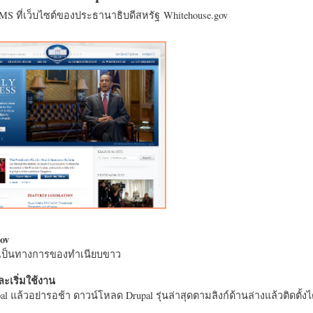
CMS ที่เว็บไซต์ของประธานาธิบดีสหรัฐ Whitehouse.gov
ov
างเป็นทางการของทำเนียบขาว
ะเริ่มใช้งาน
l แล้วอย่ารอช้า ดาวน์โหลด Drupal รุ่นล่าสุดตามลิงก์ด้านล่างแล้วติดตั้งได