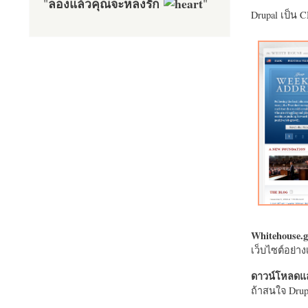
ลองแล้วคุณจะหลงรัก
"
"
Drupal เป็น 
Whitehouse.g
เว็บไซต์อย่
ดาวน์โหลดแล
ถ้าสนใจ Drupa