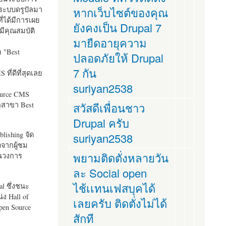
ระบบดรูปัลมา
หากเว็บไซต์ของคุณ
ี่ได้มีการเผย
ยังคงเป็น Drupal 7
มีคุณสมบัติ
มายืดอายุความ
อ "
Best
ปลอดภัยให้ Drupal
7 กัน
ที่ดีที่สุดเลย
suriyan2538
ource CMS
ัลสาขา Best
สวัสดีเพื่อนชาว
Drupal ครับ
lishing จัด
suriyan2538
ตจากผู้ชม
พยามติดตั่งหลายวัน
ในวงการ
ละ Social open
ไช้เเทนเฟสบุคได้
al ซึ่งชนะ
ง Hall of
เลยครับ ติดตั่งไม่ได้
pen Source
สักที