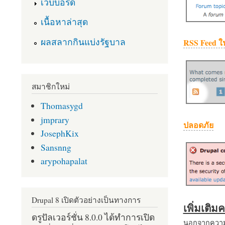
เว็บบอร์ด
เนื้อหาล่าสุด
ผลสลากกินแบ่งรัฐบาล
RSS Feed ใ
สมาชิกใหม่
Thomasygd
jmprary
ปลอดภัย
JosephKix
Sansnng
arypohapalat
Drupal 8 เปิดตัวอย่างเป็นทางการ
เพิ่มเติ
ดรูปัลเวอร์ชั่น 8.0.0 ได้ทำการเปิด
นอกจากความส