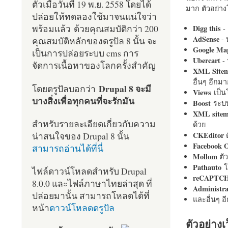
ตัวเมื่อวันที่ 19 พ.ย. 2558 โดยได้
มาก ตัวอย่างโ
ปล่อยให้ทดลองใช้มาจนแน่ใจว่า
พร้อมแล้ว ด้วยคุณสมบัติกว่า 200
Digg this
- 
AdSense
- 
คุณสมบัติหลักของดรูปัล 8 นั้น จะ
Google Ma
เป็นการปล่อยระบบ cms การ
Ubercart
- 
จัดการเนื้อหาของโลกครั้งสำคัญ
XML Site
อื่นๆ อีก
Drupal 8 จะมี
โดยดรูปัลบอกว่า
Views
เป็
บางสิ่งเพื่อทุกคนที่จะรักมัน
Boost
ระบบ
XML site
สำหรับรายละเอียดเกี่ยวกับความ
ด้วย
น่าสนใจของ Drupal 8 นั้น
CKEditor
ต
Facebook 
สามารถอ่านได้ที่นี่
Mollom
ตั
Pathauto
โ
ไฟล์ดาวน์โหลดสำหรับ Drupal
reCAPTC
8.0.0 และไฟล์ภาษาไทยล่าสุด ที่
Administr
ปล่อยมานั้น สามารถโหลดได้ที่
และอื่นๆ 
หน้า
ดาวน์โหลดดรูปัล
ตัวอย่างเ