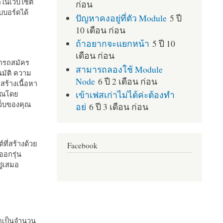
กในเว็บไซต์
ก่อน
บอร์ดได้
ปัญหาคงอยู่ที่ตัว Module
5 ปี
10 เดือน ก่อน
ถ้าอยากจะแยกหน้า
5 ปี 10
เดือน ก่อน
มารถสมัคร
สามารถลองใช้ Module
มัติ ความ
Node
6 ปี 2 เดือน ก่อน
สร้างเนื้อหา
เข้าเฟสเก่าไม่ได้ค่ะต้องทำ
คุณโดย
เว็บของคุณ
อย่
6 ปี 3 เดือน ก่อน
ที่สร้างด้วย
Facebook
ออกรุ่น
ู่เสมอ
กเป็นจำนวน