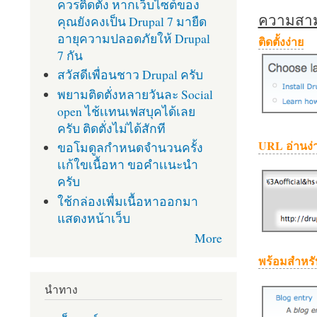
ควรติดตั้ง หากเว็บไซต์ของ
ความสามา
คุณยังคงเป็น Drupal 7 มายืด
อายุความปลอดภัยให้ Drupal
ติดตั้งง่าย
7 กัน
สวัสดีเพื่อนชาว Drupal ครับ
พยามติดตั่งหลายวันละ Social
open ไช้เเทนเฟสบุคได้เลย
ครับ ติดตั่งไม่ได้สักที
URL อ่านง่
ขอโมดูลกำหนดจำนวนครั้ง
เเก้ใขเนื้อหา ขอคำเเนะนำ
ครับ
ใช้กล่องเพื่มเนื้อหาออกมา
แสดงหน้าเว็บ
More
พร้อมสำหรั
นำทาง