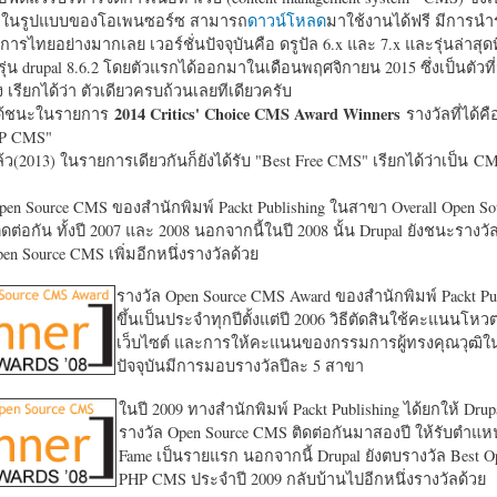
หาในรูปแบบของโอเพนซอร์ซ สามารถ
ดาวน์โหลด
มาใช้งานได้ฟรี มีการนำ
การไทยอย่างมากเลย เวอร์ชั่นปัจจุบันคือ ดรูปัล 6.x และ 7.x และรุ่นล่าสุดท
รุ่น drupal 8.6.2 โดยตัวแรกได้ออกมาในเดือนพฤศจิกายน 2015 ซึ่งเป็นตัวที่
ง เรียกได้ว่า ตัวเดียวครบถ้วนเลยทีเดียวครับ
2014 Critics' Choice CMS Award Winners
้ชนะในรายการ
รางวัลที่ได้คื
HP CMS"
แล้ว(2013) ในรายการเดียวกันก็ยังได้รับ "
Best Free CMS" เรียกได้ว่าเป็น CMS 
en Source CMS ของสำนักพิมพ์ Packt Publishing ในสาขา Overall Open S
ดต่อกัน ทั้งปี 2007 และ 2008 นอกจากนี้ในปี 2008 นั้น Drupal ยังชนะรางว
en Source CMS เพิ่มอีกหนึ่งรางวัลด้วย
รางวัล Open Source CMS Award ของสำนักพิมพ์ Packt Pub
ขึ้นเป็นประจำทุกปีตั้งแต่ปี 2006 วิธีตัดสินใช้คะแนนโหว
เว็บไซต์ และการให้คะแนนของกรรมการผู้ทรงคุณวุฒิ
ปัจจุบันมีการมอบรางวัลปีละ 5 สาขา
ในปี 2009 ทางสำนักพิมพ์ Packt Publishing ได้ยกให้ Drup
รางวัล Open Source CMS ติดต่อกันมาสองปี ให้รับตำแหน่
Fame เป็นรายแรก นอกจากนี้ Drupal ยังตบรางวัล Best O
PHP CMS ประจำปี 2009 กลับบ้านไปอีกหนึ่งรางวัลด้วย