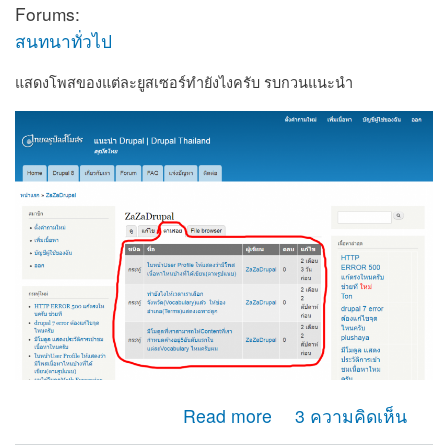
Forums:
สนทนาทั่วไป
แสดงโพสของแต่ละยูสเซอร์ทำยังไงครับ รบกวนแนะนำ
about รบกวนสอบถาม ตรงนี้ทำยังไงนะครับผม
Read more
3 ความคิดเห็น