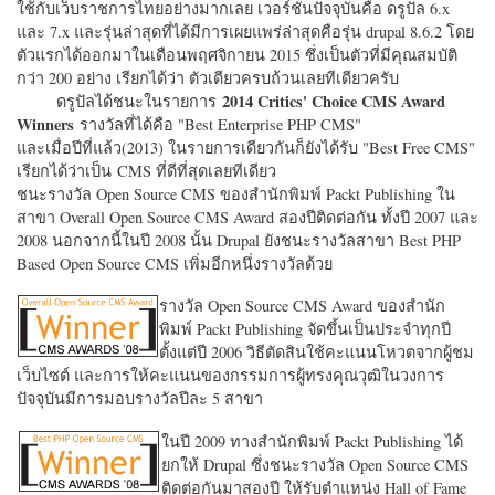
ใช้กับเว็บราชการไทยอย่างมากเลย เวอร์ชั่นปัจจุบันคือ ดรูปัล 6.x
และ 7.x และรุ่นล่าสุดที่ได้มีการเผยแพร่ล่าสุดคือรุ่น drupal 8.6.2 โดย
ตัวแรกได้ออกมาในเดือนพฤศจิกายน 2015 ซึ่งเป็นตัวที่มีคุณสมบัติ
กว่า 200 อย่าง เรียกได้ว่า ตัวเดียวครบถ้วนเลยทีเดียวครับ
2014 Critics' Choice CMS Award
ดรูปัลได้ชนะในรายการ
Winners
รางวัลที่ได้คือ "
Best Enterprise PHP CMS"
และเมื่อปีที่แล้ว(2013) ในรายการเดียวกันก็ยังได้รับ "
Best Free CMS"
เรียกได้ว่าเป็น CMS ที่ดีที่สุดเลยทีเดียว
ชนะรางวัล Open Source CMS ของสำนักพิมพ์ Packt Publishing ใน
สาขา Overall Open Source CMS Award สองปีติดต่อกัน ทั้งปี 2007 และ
2008 นอกจากนี้ในปี 2008 นั้น Drupal ยังชนะรางวัลสาขา Best PHP
Based Open Source CMS เพิ่มอีกหนึ่งรางวัลด้วย
รางวัล Open Source CMS Award ของสำนัก
พิมพ์ Packt Publishing จัดขึ้นเป็นประจำทุกปี
ตั้งแต่ปี 2006 วิธีตัดสินใช้คะแนนโหวตจากผู้ชม
เว็บไซต์ และการให้คะแนนของกรรมการผู้ทรงคุณวุฒิในวงการ
ปัจจุบันมีการมอบรางวัลปีละ 5 สาขา
ในปี 2009 ทางสำนักพิมพ์ Packt Publishing ได้
ยกให้ Drupal ซึ่งชนะรางวัล Open Source CMS
ติดต่อกันมาสองปี ให้รับตำแหน่ง Hall of Fame