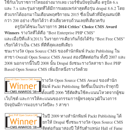
ใช้กับเว็บราชการไทยอย่างมากเลย เวอร์ชั่นปัจจุบันคือ ดรูปัล 6.x
และ 7.x และรุ่นล่าสุดที่ได้มีการเผยแพร่ล่าสุดคือรุ่น drupal 8.6.2 โดย
ตัวแรกได้ออกมาในเดือนพฤศจิกายน 2015 ซึ่งเป็นตัวที่มีคุณสมบัติ
กว่า 200 อย่าง เรียกได้ว่า ตัวเดียวครบถ้วนเลยทีเดียวครับ
2014 Critics' Choice CMS Award
ดรูปัลได้ชนะในรายการ
Winners
รางวัลที่ได้คือ "
Best Enterprise PHP CMS"
และเมื่อปีที่แล้ว(2013) ในรายการเดียวกันก็ยังได้รับ "
Best Free CMS"
เรียกได้ว่าเป็น CMS ที่ดีที่สุดเลยทีเดียว
ชนะรางวัล Open Source CMS ของสำนักพิมพ์ Packt Publishing ใน
สาขา Overall Open Source CMS Award สองปีติดต่อกัน ทั้งปี 2007 และ
2008 นอกจากนี้ในปี 2008 นั้น Drupal ยังชนะรางวัลสาขา Best PHP
Based Open Source CMS เพิ่มอีกหนึ่งรางวัลด้วย
รางวัล Open Source CMS Award ของสำนัก
พิมพ์ Packt Publishing จัดขึ้นเป็นประจำทุกปี
ตั้งแต่ปี 2006 วิธีตัดสินใช้คะแนนโหวตจากผู้ชม
เว็บไซต์ และการให้คะแนนของกรรมการผู้ทรงคุณวุฒิในวงการ
ปัจจุบันมีการมอบรางวัลปีละ 5 สาขา
ในปี 2009 ทางสำนักพิมพ์ Packt Publishing ได้
ยกให้ Drupal ซึ่งชนะรางวัล Open Source CMS
ติดต่อกันมาสองปี ให้รับตำแหน่ง Hall of Fame