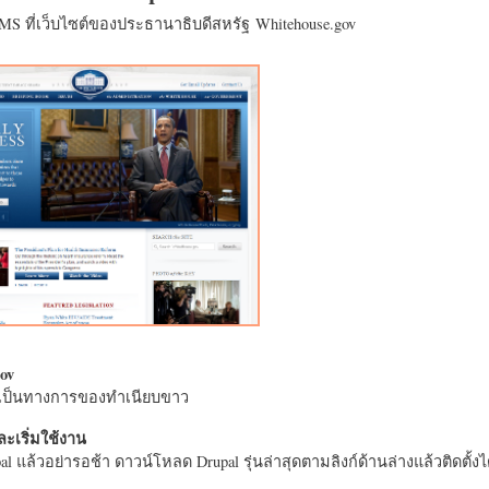
CMS ที่เว็บไซต์ของประธานาธิบดีสหรัฐ Whitehouse.gov
ov
างเป็นทางการของทำเนียบขาว
ะเริ่มใช้งาน
l แล้วอย่ารอช้า ดาวน์โหลด Drupal รุ่นล่าสุดตามลิงก์ด้านล่างแล้วติดตั้งได