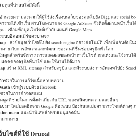
มดูลที่น่าสนใจมีดังนี้
อำนวยความสะดวกให้ผู้ใช้ส่งเรื่องบนเว็บของคุณไปยัง Digg และ social bo
หารายได้เข้าเว็บ ผ่านโฆษณาของ Google AdSense ซึ่งติดตั้งผ่านหน้าเว็บ
ps
- เชื่อมข้อมูลเว็บไซต์เข้ากับแผนที่ Google Maps
ระบบอีคอมเมิร์ซครบวงจร
map
- ส่งข้อมูลเว็บไซต์ไปยัง search engine อย่างอัตโนมัติ เพื่อเพิ่มอันดั
มากมาย กับการอัพเดทและพัฒนาของคนที่ชื่นชอบดรูปัลทั่วโลก
นโมดูลสำหรับจัดการ การแสดงผลของหน้าตาเว็บไซต์ ตกแต่งและใช้งานได้
แคชของดรูปัลที่น่าใช้ และใช้งานได้ดีมาก
map
สร้าง XML sitemap สำหรับดรูปัล และมีระบบส่งการอัพเดทไปยัง Search
ัวช่วยในการแก้ไขเนื้อหาบทความ
OAuth
เข้าสู่ระบบด้วย Facebook
วช่วยในการกำจัดสแปม
มดูลที่ช่วยในการตั้งค่าเกี่ยวกับ URL ของชนิดบทความและอื่นๆ
HA
มาใหม่ยอดฮิตจาก Google คือระบบ ป้องกันสแปมจากการโพสต์ต่างๆ ภ
ation menu
แนะนำพิเศษสำหรับเมนูแอดมิน
อีกมากมาย
ว็บไซต์ที่ใช้ Drupal