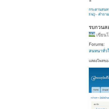
นี่
กระดานสนท
FAQ - คำถามท
รบกวนสอ
เขียน
Forums:
สนทนาทั่ว
แสดงโพสของแ