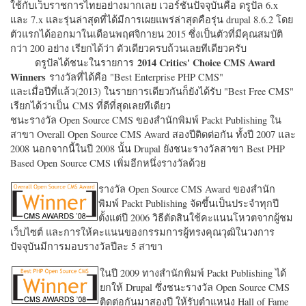
ใช้กับเว็บราชการไทยอย่างมากเลย เวอร์ชั่นปัจจุบันคือ ดรูปัล 6.x
และ 7.x และรุ่นล่าสุดที่ได้มีการเผยแพร่ล่าสุดคือรุ่น drupal 8.6.2 โดย
ตัวแรกได้ออกมาในเดือนพฤศจิกายน 2015 ซึ่งเป็นตัวที่มีคุณสมบัติ
กว่า 200 อย่าง เรียกได้ว่า ตัวเดียวครบถ้วนเลยทีเดียวครับ
2014 Critics' Choice CMS Award
ดรูปัลได้ชนะในรายการ
Winners
รางวัลที่ได้คือ "
Best Enterprise PHP CMS"
และเมื่อปีที่แล้ว(2013) ในรายการเดียวกันก็ยังได้รับ "
Best Free CMS"
เรียกได้ว่าเป็น CMS ที่ดีที่สุดเลยทีเดียว
ชนะรางวัล Open Source CMS ของสำนักพิมพ์ Packt Publishing ใน
สาขา Overall Open Source CMS Award สองปีติดต่อกัน ทั้งปี 2007 และ
2008 นอกจากนี้ในปี 2008 นั้น Drupal ยังชนะรางวัลสาขา Best PHP
Based Open Source CMS เพิ่มอีกหนึ่งรางวัลด้วย
รางวัล Open Source CMS Award ของสำนัก
พิมพ์ Packt Publishing จัดขึ้นเป็นประจำทุกปี
ตั้งแต่ปี 2006 วิธีตัดสินใช้คะแนนโหวตจากผู้ชม
เว็บไซต์ และการให้คะแนนของกรรมการผู้ทรงคุณวุฒิในวงการ
ปัจจุบันมีการมอบรางวัลปีละ 5 สาขา
ในปี 2009 ทางสำนักพิมพ์ Packt Publishing ได้
ยกให้ Drupal ซึ่งชนะรางวัล Open Source CMS
ติดต่อกันมาสองปี ให้รับตำแหน่ง Hall of Fame