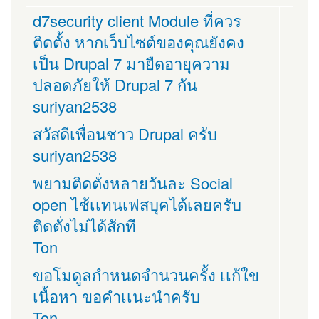
d7security client Module ที่ควร
ติดตั้ง หากเว็บไซต์ของคุณยังคง
เป็น Drupal 7 มายืดอายุความ
ปลอดภัยให้ Drupal 7 กัน
suriyan2538
สวัสดีเพื่อนชาว Drupal ครับ
suriyan2538
พยามติดตั่งหลายวันละ Social
open ไช้เเทนเฟสบุคได้เลยครับ
ติดตั่งไม่ได้สักที
Ton
ขอโมดูลกำหนดจำนวนครั้ง เเก้ใข
เนื้อหา ขอคำเเนะนำครับ
Ton