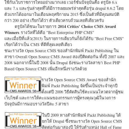
ใช้กับเว็บราชการไทยอย่างมากเลย เวอร์ชั่นปัจจุบันคือ ดรูปัล 6.x
และ 7.x และรุ่นล่าสุดที่ได้มีการเผยแพร่ล่าสุดคือรุ่น drupal 8.6.2 โดย
ตัวแรกได้ออกมาในเดือนพฤศจิกายน 2015 ซึ่งเป็นตัวที่มีคุณสมบัติ
กว่า 200 อย่าง เรียกได้ว่า ตัวเดียวครบถ้วนเลยทีเดียวครับ
2014 Critics' Choice CMS Award
ดรูปัลได้ชนะในรายการ
Winners
รางวัลที่ได้คือ "
Best Enterprise PHP CMS"
และเมื่อปีที่แล้ว(2013) ในรายการเดียวกันก็ยังได้รับ "
Best Free CMS"
เรียกได้ว่าเป็น CMS ที่ดีที่สุดเลยทีเดียว
ชนะรางวัล Open Source CMS ของสำนักพิมพ์ Packt Publishing ใน
สาขา Overall Open Source CMS Award สองปีติดต่อกัน ทั้งปี 2007 และ
2008 นอกจากนี้ในปี 2008 นั้น Drupal ยังชนะรางวัลสาขา Best PHP
Based Open Source CMS เพิ่มอีกหนึ่งรางวัลด้วย
รางวัล Open Source CMS Award ของสำนัก
พิมพ์ Packt Publishing จัดขึ้นเป็นประจำทุกปี
ตั้งแต่ปี 2006 วิธีตัดสินใช้คะแนนโหวตจากผู้ชม
เว็บไซต์ และการให้คะแนนของกรรมการผู้ทรงคุณวุฒิในวงการ
ปัจจุบันมีการมอบรางวัลปีละ 5 สาขา
ในปี 2009 ทางสำนักพิมพ์ Packt Publishing ได้
ยกให้ Drupal ซึ่งชนะรางวัล Open Source CMS
ติดต่อกันมาสองปี ให้รับตำแหน่ง Hall of Fame