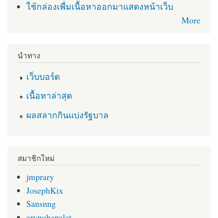
ใช้กล่องเพื่มเนื้อหาออกมาแสดงหน้าเว็บ
More
นำทาง
เว็บบอร์ด
เนื้อหาล่าสุด
ผลสลากกินแบ่งรัฐบาล
สมาชิกใหม่
jmprary
JosephKix
Sansnng
arypohapalat