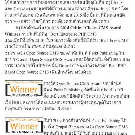
ใช้กับเว็บราชการไทยอย่างมากเลย เวอร์ชั่นปัจจุบันคือ ดรูปัล 6.x
และ 7.x และรุ่นล่าสุดที่ได้มีการเผยแพร่ล่าสุดคือรุ่น drupal 8.6.2 โดย
ตัวแรกได้ออกมาในเดือนพฤศจิกายน 2015 ซึ่งเป็นตัวที่มีคุณสมบัติ
กว่า 200 อย่าง เรียกได้ว่า ตัวเดียวครบถ้วนเลยทีเดียวครับ
2014 Critics' Choice CMS Award
ดรูปัลได้ชนะในรายการ
Winners
รางวัลที่ได้คือ "
Best Enterprise PHP CMS"
และเมื่อปีที่แล้ว(2013) ในรายการเดียวกันก็ยังได้รับ "
Best Free CMS"
เรียกได้ว่าเป็น CMS ที่ดีที่สุดเลยทีเดียว
ชนะรางวัล Open Source CMS ของสำนักพิมพ์ Packt Publishing ใน
สาขา Overall Open Source CMS Award สองปีติดต่อกัน ทั้งปี 2007 และ
2008 นอกจากนี้ในปี 2008 นั้น Drupal ยังชนะรางวัลสาขา Best PHP
Based Open Source CMS เพิ่มอีกหนึ่งรางวัลด้วย
รางวัล Open Source CMS Award ของสำนัก
พิมพ์ Packt Publishing จัดขึ้นเป็นประจำทุกปี
ตั้งแต่ปี 2006 วิธีตัดสินใช้คะแนนโหวตจากผู้ชม
เว็บไซต์ และการให้คะแนนของกรรมการผู้ทรงคุณวุฒิในวงการ
ปัจจุบันมีการมอบรางวัลปีละ 5 สาขา
ในปี 2009 ทางสำนักพิมพ์ Packt Publishing ได้
ยกให้ Drupal ซึ่งชนะรางวัล Open Source CMS
ติดต่อกันมาสองปี ให้รับตำแหน่ง Hall of Fame