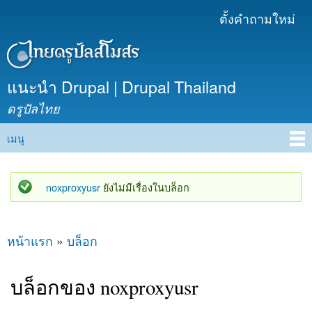
ข้าม
ตั้งคำถามใหม่
เมนูรอง
ไปยัง
เนื้อหา
หลัก
แนะนำ Drupal | Drupal Thailand
ดรูปัลไทย
เมนู
Main menu
noxproxyusr
ยังไม่มีเรื่องในบล็อก
สถานะข้อความ
หน้าแรก
»
บล็อก
คุณอยู่ที่นี่
บล็อกของ noxproxyusr