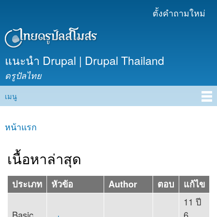
ข้าม
ตั้งคำถามใหม่
เมนูรอง
ไปยัง
เนื้อหา
หลัก
แนะนำ Drupal | Drupal Thailand
ดรูปัลไทย
เมนู
Main menu
หน้าแรก
คุณอยู่ที่นี่
เนื้อหาล่าสุด
ประเภท
หัวข้อ
Author
ตอบ
แก้ไข
11 ปี
Basic
6