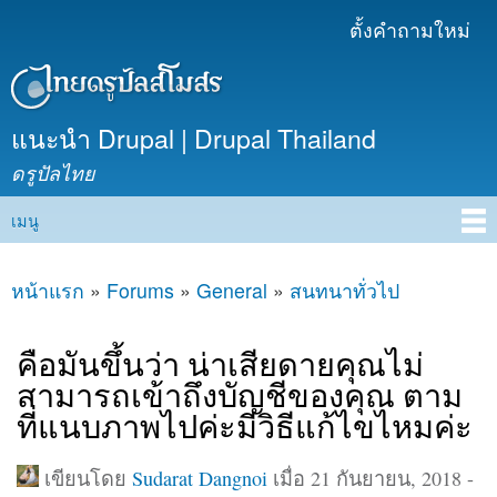
ข้าม
ตั้งคำถามใหม่
เมนูรอง
ไปยัง
เนื้อหา
หลัก
แนะนำ Drupal | Drupal Thailand
ดรูปัลไทย
เมนู
Main menu
หน้าแรก
»
Forums
»
General
»
สนทนาทั่วไป
คุณอยู่ที่นี่
คือมันขึ้นว่า น่าเสียดายคุณไม่
สามารถเข้าถึงบัญชีของคุณ ตาม
ที่แนบภาพไปค่ะมีวิธีแก้ไขไหมค่ะ
เขียนโดย
Sudarat Dangnoi
เมื่อ 21 กันยายน, 2018 -