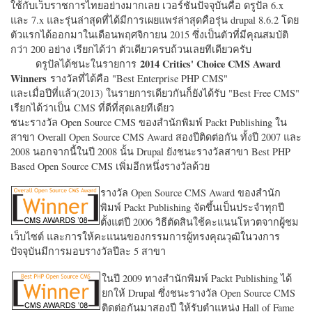
ใช้กับเว็บราชการไทยอย่างมากเลย เวอร์ชั่นปัจจุบันคือ ดรูปัล 6.x
และ 7.x และรุ่นล่าสุดที่ได้มีการเผยแพร่ล่าสุดคือรุ่น drupal 8.6.2 โดย
ตัวแรกได้ออกมาในเดือนพฤศจิกายน 2015 ซึ่งเป็นตัวที่มีคุณสมบัติ
กว่า 200 อย่าง เรียกได้ว่า ตัวเดียวครบถ้วนเลยทีเดียวครับ
2014 Critics' Choice CMS Award
ดรูปัลได้ชนะในรายการ
Winners
รางวัลที่ได้คือ "
Best Enterprise PHP CMS"
และเมื่อปีที่แล้ว(2013) ในรายการเดียวกันก็ยังได้รับ "
Best Free CMS"
เรียกได้ว่าเป็น CMS ที่ดีที่สุดเลยทีเดียว
ชนะรางวัล Open Source CMS ของสำนักพิมพ์ Packt Publishing ใน
สาขา Overall Open Source CMS Award สองปีติดต่อกัน ทั้งปี 2007 และ
2008 นอกจากนี้ในปี 2008 นั้น Drupal ยังชนะรางวัลสาขา Best PHP
Based Open Source CMS เพิ่มอีกหนึ่งรางวัลด้วย
รางวัล Open Source CMS Award ของสำนัก
พิมพ์ Packt Publishing จัดขึ้นเป็นประจำทุกปี
ตั้งแต่ปี 2006 วิธีตัดสินใช้คะแนนโหวตจากผู้ชม
เว็บไซต์ และการให้คะแนนของกรรมการผู้ทรงคุณวุฒิในวงการ
ปัจจุบันมีการมอบรางวัลปีละ 5 สาขา
ในปี 2009 ทางสำนักพิมพ์ Packt Publishing ได้
ยกให้ Drupal ซึ่งชนะรางวัล Open Source CMS
ติดต่อกันมาสองปี ให้รับตำแหน่ง Hall of Fame