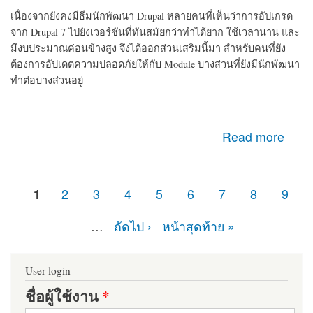
เนื่องจากยังคงมีธีมนักพัฒนา Drupal หลายคนที่เห็นว่าการอัปเกรด
จาก Drupal 7 ไปยังเวอร์ชันที่ทันสมัยกว่าทำได้ยาก ใช้เวลานาน และ
มีงบประมาณค่อนข้างสูง จึงได้ออกส่วนเสริมนี้มา สำหรับคนที่ยัง
ต้องการอัปเดตความปลอดภัยให้กับ Module บางส่วนที่ยังมีนักพัฒนา
ทำต่อบางส่วนอยู่
about d7security client Module ที่ควรติดตั้ง หากเว็บไซต์
Read more
ของคุณยังคงเป็น Drupal 7 มายืดอายุความปลอดภัยให้
Drupal 7 กัน
1
2
3
4
5
6
7
8
9
หน้า
…
ถัดไป ›
หน้าสุดท้าย »
User login
ชื่อผู้ใช้งาน
*