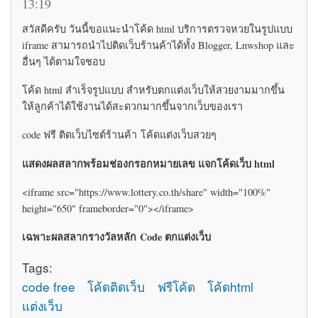
13:19
สวัสดีครับ วันนี้ขอแนะนำโค้ด html บริการตรวจหวยในรูปแบบ
iframe สามารถนำไปติดเว็บร้านค้าได้ทั้ง Blogger, Lnwshop และ
อื่นๆ ได้ตามใจชอบ
โค้ด html สำเร็จรูปแบบ สำหรับตกแต่งเว็บให้สวยงามมากขึ้น
ให้ลูกค้าได้ใช้งานได้สะดวกมากขึ้นจากเว็บของเรา
code ฟรี ติดเว็บไซต์ร้านค้า โค้ดแต่งเว็บสวยๆ
แสดงผลสลากพร้อมช่องกรอกหมายเลข แจกโค้ดเว็บ html
<iframe src="https://www.lottery.co.th/share" width="100%"
height="650" frameborder="0"></iframe>
เฉพาะผลสลากรางวัลหลัก Code ตกแต่งเว็บ
Tags:
code free
โค้ดติดเว็บ
ฟรีโค้ด
โค้ดhtml
แต่งเว็บ